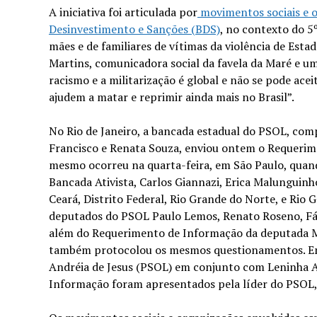
A iniciativa foi articulada por
movimentos sociais e o
Desinvestimento e Sanções (BDS)
, no contexto do 5
mães e de familiares de vítimas da violência de Estad
Martins, comunicadora social da favela da Maré e um
racismo e a militarização é global e não se pode ace
ajudem a matar e reprimir ainda mais no Brasil”.
No Rio de Janeiro, a bancada estadual do PSOL, comp
Francisco e Renata Souza, enviou ontem o Requerime
mesmo ocorreu na quarta-feira, em São Paulo, quan
Bancada Ativista, Carlos Giannazi, Erica Malunguin
Ceará, Distrito Federal, Rio Grande do Norte, e Rio G
deputados do PSOL Paulo Lemos, Renato Roseno, Fáb
além do Requerimento de Informação da deputada Ma
também protocolou os mesmos questionamentos. Em M
Andréia de Jesus (PSOL) em conjunto com Leninha Al
Informação foram apresentados pela líder do PSOL