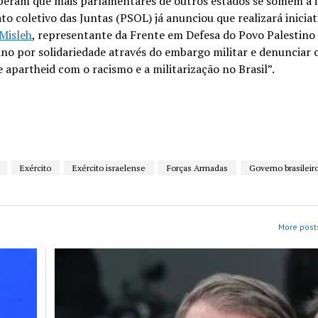
peram que mais parlamentares de outros estados se somem à in
 coletivo das Juntas (PSOL) já anunciou que realizará iniciat
Misleh
, representante da Frente em Defesa do Povo Palestino
no por solidariedade através do embargo militar e denunciar o
 apartheid com o racismo e a militarização no Brasil”.
Exército
Exército israelense
Forças Armadas
Governo brasileir
More posts