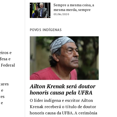
Sempre a mesma coisa, a
mesma merda, sempre
03/06/2020
POVOS INDÍGENAS
eiros e
fesa e
a Federal
tares
Ailton Krenak será doutor
 e
honoris causa pela UFBA
tes
O líder indígena e escritor Ailton
e
Krenak receberá o título de doutor
honoris causa da UFBA. A cerimônia