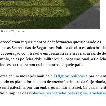
Brasil – Wikipédia
protocolaram requerimentos de informação questionando os
a, e as Secretarias de Segurança Pública de oito estados brasil
e cooperação com Israel e empresas israelenses nas áreas de de
lo, se as polícias civis, militares, a Força Nacional, a Políci
lenses ou realizaram treinamentos naquele país.
cerca de um mês após mais de
300 figuras públicas
e parlamen
ndo os planos israelenses de anexação de jure da Cisjordânia,
civil palestina por um embargo militar a Israel. Os parlamen
 faz cúmplice das
violações perpetradas pelo regime israelense