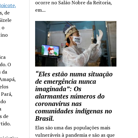
ocorre no Salão Nobre da Reitoria,
Boicote,
em...
s, de
Gizele
 o
tino
ica
do. O
 da
“Eles estão numa situação
 Amapá,
de emergência nunca
elos
imaginada”: Os
 Pará,
alarmantes números do
ado
coronavírus nas
a
comunidades indígenas no
s de
Brasil.
tido.
Elas são uma das populações mais
vulneráveis à pandemia e são as que