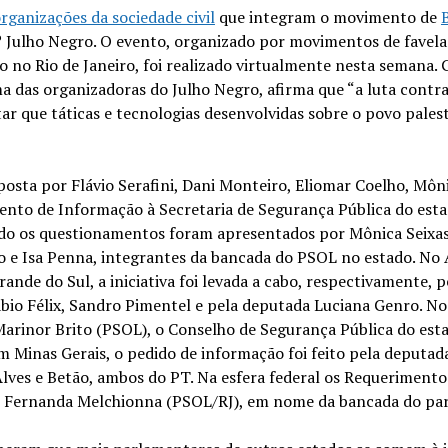
rganizações da sociedade civil
que integram o movimento de
º Julho Negro. O evento, organizado por movimentos de favela
o no Rio de Janeiro, foi realizado virtualmente nesta semana. 
a das organizadoras do Julho Negro, afirma que “a luta contra
itar que táticas e tecnologias desenvolvidas sobre o povo pales
osta por Flávio Serafini, Dani Monteiro, Eliomar Coelho, Môn
nto de Informação à Secretaria de Segurança Pública do esta
do os questionamentos foram apresentados por Mônica Seixas
ho e Isa Penna, integrantes da bancada do PSOL no estado. No
rande do Sul, a iniciativa foi levada a cabo, respectivamente, p
io Félix, Sandro Pimentel e pela deputada Luciana Genro. No
rinor Brito (PSOL), o Conselho de Segurança Pública do est
inas Gerais, o pedido de informação foi feito pela deputad
ves e Betão, ambos do PT. Na esfera federal os Requerimento
, Fernanda Melchionna (PSOL/RJ), em nome da bancada do par