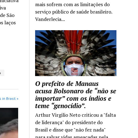
iciativa
mais sofrem com as limitações do
iva
serviço público de saúde brasileiro.
 de São
Vanderlecia...
s laços
o
O prefeito de Manaus
acusa Bolsonaro de “não se
importar” com os índios e
 in Brasil »
teme “genocídio”.
Arthur Virgilio Neto criticou a "falta
de liderança" do presidente do
Brasil e disse que "não fez nada"
para salvar vidas ameaçadas pela