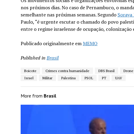
Os movimentos sociais e organizações envolvidas es
nos próximos dias. No caso de Pernambuco, o mandato
semelhante nas próximas semanas. Segundo
Soraya 
Paulo, “é urgente escutar o chamado do povo palesti
entre o regime israelense de ocupação, colonização e
Publicado originalmente em
MEMO
Published in
Brasil
Boicote
Crimes contra humanidade
DBS Brasil
Drone
Israel
Militar
Palestina
PSOL
PT
UAV
More from
Brasil