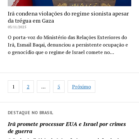
Irã condena violações do regime sionista apesar
da trégua em Gaza
03/11/2025
O porta-voz do Ministério das Relações Exteriores do
Irã, Esmail Baqai, denunciou a persistente ocupação e
o genocídio que o regime de Israel comete no…
Paginação
1
2
…
5
Próximo
de
posts
DESTAQUE NO BRASIL
Irã promete processar EUA e Israel por crimes
de guerra