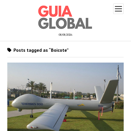
open
menu
08/08/2026
Posts tagged as “Boicote”