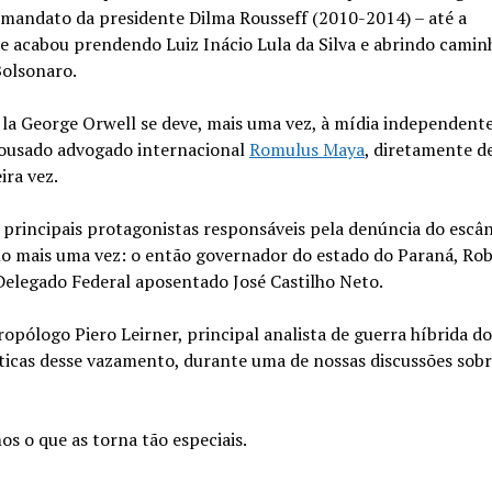
o mandato da presidente Dilma Rousseff (2010-2014) – até a
e acabou prendendo Luiz Inácio Lula da Silva e abrindo camin
 Bolsonaro.
 la George Orwell se deve, mais uma vez, à mídia independente
e ousado advogado internacional
Romulus Maya
, diretamente d
ira vez.
 principais protagonistas responsáveis pela denúncia do escâ
-lo mais uma vez: o então governador do estado do Paraná, Ro
Delegado Federal aposentado José Castilho Neto.
pólogo Piero Leirner, principal analista de guerra híbrida do 
icas desse vazamento, durante uma de nossas discussões sob
mos o que as torna tão especiais.