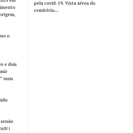
pela covid-19. Vista aérea do
stimento
cemitério...
 origem,
omo o
s e dois
imir
r” num
.
sido
o senão
utti i