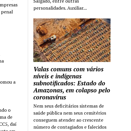
Salgado, entre outras
 empresas
personalidades. Auxiliar...
o penal
m
ma
Valas comuns com vários
níveis e indígenas
tomou a
subnotificados: Estado do
Amazonas, em colapso pelo
coronavírus
Nem seus deficitários sistemas de
ndo o
saúde pública nem seus cemitérios
ema de
conseguem atender ao crescente
CC5, daí
número de contagiados e falecidos
rusts em