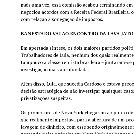
mais uma vez, essa comissão acabou terminando em pi
negociou acordos com a Receita Federal Brasileira, 
com relação à sonegação de impostos.
BANESTADO VAI AO ENCONTRO DA LAVA JATO
Em apertada síntese, os dois maiores partidos políti
Trabalhadores de Lula, nenhum dos quais realment
tampouco a classe rentista brasileira – juntaram-se
investigação mais aprofundada.
Além disso, Lula, que sucedia Cardoso e estava pr
decisão estratégica de não investigar quaisquer caso
privatizações suspeitas.
Os promotores de Nova York chegaram ao ponto de p
que realmente importava para a abertura de um pro
lavagem de dinheiro, com esse sendo originalmente r
passando pelas agências em Nova York dos bancos en