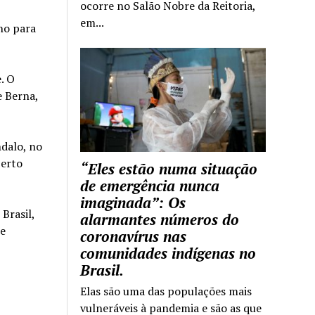
ocorre no Salão Nobre da Reitoria,
em...
ho para
. O
e Berna,
ndalo, no
berto
“Eles estão numa situação
de emergência nunca
imaginada”: Os
Brasil,
alarmantes números do
re
coronavírus nas
comunidades indígenas no
Brasil.
Elas são uma das populações mais
vulneráveis à pandemia e são as que