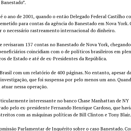
 Banestado”.
té o ano de 2001, quando o então Delegado Federal Castilho c
 remetido para contas da agência do Banestado em Nova York. 
r o necessário rastreamento internacional do dinheiro.
ipe revisaram 137 contas no Banestado de Nova York, chegand
eneficiários coincidiam com o de políticos brasileiros em ple
os de Estado e até de ex-Presidentes da República.
Brasil com um relatório de 400 páginas. No entanto, apesar d
 investigação, que foi suspensa por pelo menos um ano. Quand
a atuar nessa operação.
particularmente interessante no banco Chase Manhattan de NY
rado pelo ex-presidente Fernando Henrique Cardoso, que havi
reitos com as máquinas políticas de Bill Clinton e Tony Blair.
Comissão Parlamentar de Inquérito sobre o caso Banestado. Co