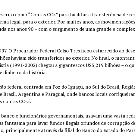
escrito como “Contas CC5” para facilitar a transferência de re
orma legal, para o exterior. Por muitos anos, as movimentaçõe
muda nos anos 90 – com o surgimento de uma grande e complex
97. O Procurador Federal Celso Tres ficou estarrecido ao desc
ões haviam sido transferidos ao exterior. No final, o montant
stia (1991-2002) chegou a gigantescos US$ 219 bilhões – o qu
dinheiro da história.
ão federal centrada em Foz do Iguaçu, no Sul do Brasil, Regiã
e Brasil, Argentina e Paraguai, onde bancos locais corriqueir
s contas CC-5.
de banco e funcionários governamentais, usavam uma vasta red
s fantasma para lavar fundos ilegais oriundos de corrupção d
o, principalmente através da filial do Banco do Estado do Par