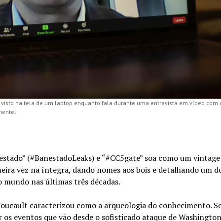
 é visto na tela de um laptop enquanto fala durante uma entrevista em vídeo com 
imentel
estado” (#BanestadoLeaks) e “#CC5gate” soa como um vintage
imeira vez na íntegra, dando nomes aos bois e detalhando um d
o mundo nas últimas três décadas.
 Foucault caracterizou como a arqueologia do conhecimento. 
r os eventos que vão desde o sofisticado ataque de Washington