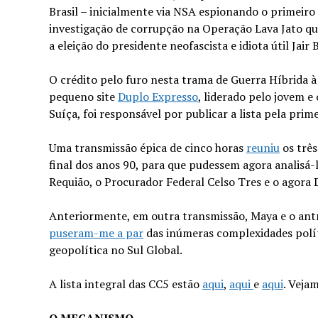
Brasil – inicialmente via NSA espionando o primeir
investigação de corrupção na Operação Lava Jato qu
a eleição do presidente neofascista e idiota útil Jair
O crédito pelo furo nesta trama de Guerra Híbrida à
pequeno site
Duplo Expresso
, liderado pelo jovem 
Suíça, foi responsável por publicar a lista pela prime
Uma transmissão épica de cinco horas
reuniu
os três
final dos anos 90, para que pudessem agora analisá
Requião, o Procurador Federal Celso Tres e o agora 
Anteriormente, em outra transmissão, Maya e o antro
puseram-me a par
das inúmeras complexidades polít
geopolítica no Sul Global.
A lista integral das CC5 estão
aqui
,
aqui
e
aqui
. Veja
O MECANISMO