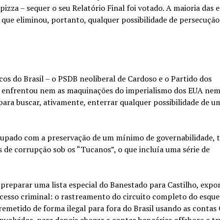
zza – sequer o seu Relatório Final foi votado. A maioria das
o que eliminou, portanto, qualquer possibilidade de persecuçã
cos do Brasil – o PSDB neoliberal de Cardoso e o Partido dos
e enfrentou nem as maquinações do imperialismo dos EUA ne
 para buscar, ativamente, enterrar qualquer possibilidade de u
eocupado com a preservação de um mínimo de governabilidade, 
s de corrupção sob os “Tucanos”, o que incluía uma série de
reparar uma lista especial do Banestado para Castilho, expo
cesso criminal: o rastreamento do circuito completo do esqu
emetido de forma ilegal para fora do Brasil usando as contas 
volvidos, para depois chegar a contas bancárias offshore e t