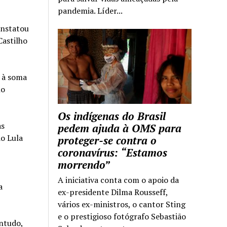
pandemia. Líder...
onstatou
Castilho
o à soma
no
Os indígenas do Brasil
as
pedem ajuda à OMS para
o Lula
proteger-se contra o
coronavírus: “Estamos
morrendo”
A iniciativa conta com o apoio da
a
ex-presidente Dilma Rousseff,
vários ex-ministros, o cantor Sting
e o prestigioso fotógrafo Sebastião
ntudo,