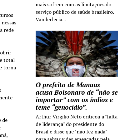
mais sofrem com as limitações do
serviço público de saúde brasileiro.
cursos
Vanderlecia...
s nessas
a rede
obrir
e total
e torna
O prefeito de Manaus
o
acusa Bolsonaro de “não se
amente
importar” com os índios e
teme “genocídio”.
Arthur Virgilio Neto criticou a "falta
e de
de liderança" do presidente do
e
Brasil e disse que "não fez nada"
aná,
para salvar vidas ameaçadas pela