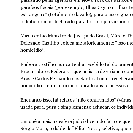
paraísos fiscais (por exemplo, Ilhas Cayman, Ilhas J
estrangeiro” (totalmente lavado), para o uso e gozo 
o dinheiro não-declarado para fora do país usando a
Mas o então Ministro da Justiça do Brasil, Márcio T
Delegado Castilho coloca metaforicamente: “isso me 
homicídio”.
Embora Castilho nunca tenha recebido tal documento
Procuradores Federais – que mais tarde viriam a conq
Aras e Carlos Fernando dos Santos Lima – receberam
homicídio – nunca foi incorporado aos processos crim
Enquanto isso, há relatos “não confirmados” (várias 
usada para, pura e simplesmente achacar, os indivíduo
Um quê a mais na esfera judicial vem do fato de que
Sérgio Moro, o dublê de “Elliot Ness”, seletivo, que 