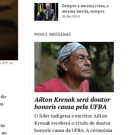
Sempre a mesma coisa, a
mesma merda, sempre
03/06/2020
POVOS INDÍGENAS
a AFP de
 do
Ailton Krenak será doutor
os
honoris causa pela UFBA
O líder indígena e escritor Ailton
Krenak receberá o título de doutor
Sem
honoris causa da UFBA. A cerimônia
 ao