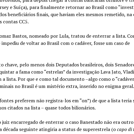
ersey e Suíça), para finalmente retornar ao Brasil como “inve
dos beneficiários finais, que haviam eles mesmos remetido, na
s contas CC5.
homaz Bastos, nomeado por Lula, tratou de enterrar a lista. C
impediu de voltar ao Brasil com o cadáver, fosse um caso de
 chave, pelo menos dois Deputados brasileiros, dois Senadore
uistar a fama como “estrelas” da investigação Lava Jato, Vlad
 a lista. Por que e como tal documento –algo como o “cadáve
inais no Brasil é um mistério extra, inserido no enigma geral
fontes preferem não registra-los em “on”) de que a lista teria 
s citados na lista – quase todos bilionários.
 o juiz encarregado de enterrar o caso Banestado não era outr
na década seguinte atingiria a status de superestrela (o
capo di t