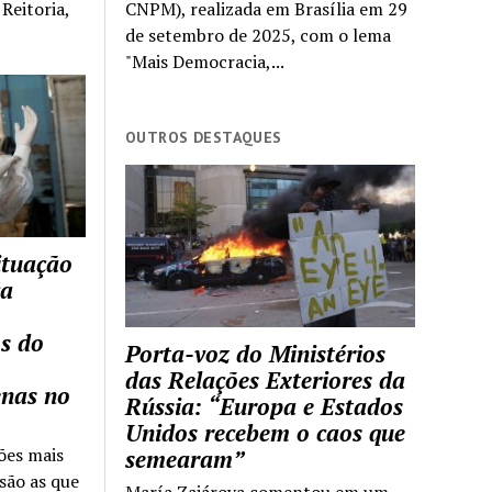
Reitoria,
CNPM), realizada em Brasília em 29
de setembro de 2025, com o lema
"Mais Democracia,...
OUTROS DESTAQUES
ituação
ca
s do
Porta-voz do Ministérios
das Relações Exteriores da
enas no
Rússia: “Europa e Estados
Unidos recebem o caos que
ões mais
semearam”
são as que
María Zajárova comentou em um