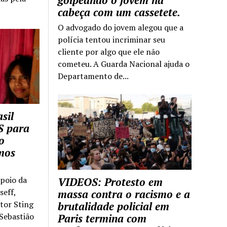
golpeando o jovem na
cabeça com um cassetete.
O advogado do jovem alegou que a
polícia tentou incriminar seu
cliente por algo que ele não
cometeu. A Guarda Nacional ajuda o
Departamento de...
sil
S para
o
mos
apoio da
VIDEOS: Protesto em
seff,
massa contra o racismo e a
ntor Sting
brutalidade policial em
 Sebastião
Paris termina com