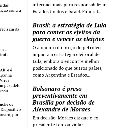
internacionais para responsabilizar
ia das
lição contra
Estados Unidos e Israel. Funeral...
Brasil: a estratégia de Lula
precisam da
para conter os efeitos da
guerra e vencer as eleições
O aumento do preço do petróleo
om a
impacta a estratégia eleitoral de
irute
Lula, embora o encontre melhor
posicionado do que outros países,
AR’ e é
como Argentina e Estados...
mpanha
 Vírus
um pesadelo
Bolsonaro é preso
cesso
preventivamente em
Brasília por decisão de
nche de
Alexandre de Moraes
o Dispositivo
sonaro, por
Em decisão, Moraes diz que o ex-
presidente tentou violar