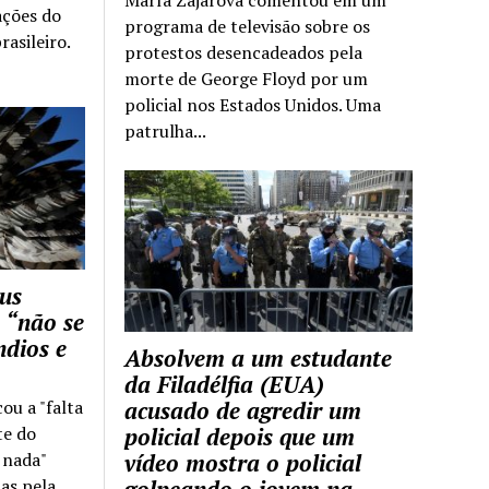
ações do
programa de televisão sobre os
rasileiro.
protestos desencadeados pela
morte de George Floyd por um
policial nos Estados Unidos. Uma
patrulha...
us
 “não se
ndios e
Absolvem a um estudante
da Filadélfia (EUA)
cou a "falta
acusado de agredir um
te do
policial depois que um
z nada"
vídeo mostra o policial
as pela