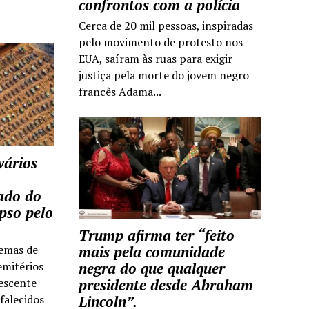
confrontos com a polícia
Cerca de 20 mil pessoas, inspiradas
pelo movimento de protesto nos
EUA, saíram às ruas para exigir
justiça pela morte do jovem negro
francês Adama...
vários
tado do
pso pelo
Trump afirma ter “feito
temas de
mais pela comunidade
emitérios
negra do que qualquer
escente
presidente desde Abraham
falecidos
Lincoln”.