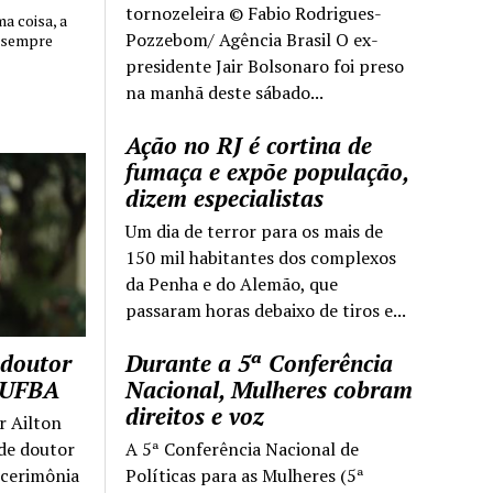
tornozeleira © Fabio Rodrigues-
 coisa, a
Pozzebom/ Agência Brasil O ex-
 sempre
presidente Jair Bolsonaro foi preso
na manhã deste sábado...
Ação no RJ é cortina de
fumaça e expõe população,
dizem especialistas
Um dia de terror para os mais de
150 mil habitantes dos complexos
da Penha e do Alemão, que
passaram horas debaixo de tiros e...
 doutor
Durante a 5ª Conferência
a UFBA
Nacional, Mulheres cobram
direitos e voz
r Ailton
 de doutor
A 5ª Conferência Nacional de
 cerimônia
Políticas para as Mulheres (5ª