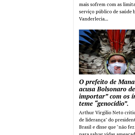
mais sofrem com as limit
serviço público de saúde b
Vanderlecia...
O prefeito de Mana
acusa Bolsonaro de
importar” com os í
teme “genocídio”.
Arthur Virgilio Neto criti
de liderança" do presiden
Brasil e disse que "não fe
para salvar vidas ameaçad