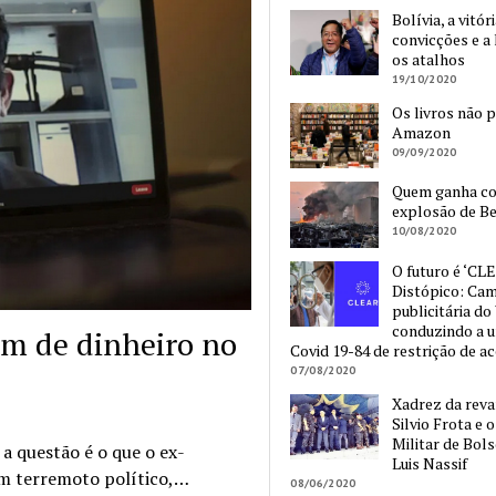
Bolívia, a vitór
convicções e a 
os atalhos
19/10/2020
Os livros não 
Amazon
09/09/2020
Quem ganha c
explosão de Be
10/08/2020
O futuro é ‘CLE
Distópico: Ca
publicitária do
conduzindo a 
em de dinheiro no
Covid 19-84 de restrição de a
07/08/2020
Xadrez da reva
Silvio Frota e 
Militar de Bol
a questão é o que o ex-
Luis Nassif
um terremoto político,…
08/06/2020