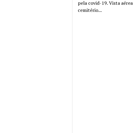
pela covid-19. Vista aére
cemitério...