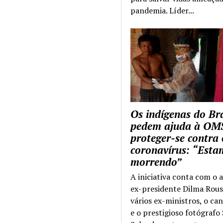
pandemia. Líder...
Os indígenas do Bra
pedem ajuda à OM
proteger-se contra 
coronavírus: “Esta
morrendo”
A iniciativa conta com o 
ex-presidente Dilma Rous
vários ex-ministros, o ca
e o prestigioso fotógrafo