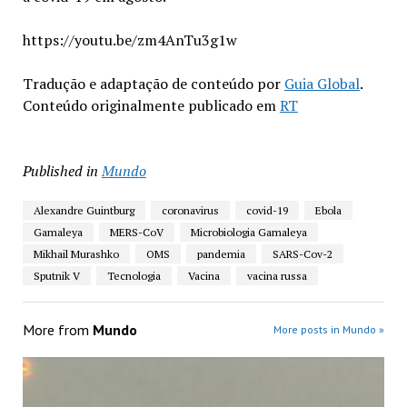
https://youtu.be/zm4AnTu3g1w
Tradução e adaptação de conteúdo por
Guia Global
.
Conteúdo originalmente publicado em
RT
Published in
Mundo
Alexandre Guintburg
coronavirus
covid-19
Ebola
Gamaleya
MERS-CoV
Microbiologia Gamaleya
Mikhail Murashko
OMS
pandemia
SARS-Cov-2
Sputnik V
Tecnologia
Vacina
vacina russa
More from
Mundo
More posts in Mundo »