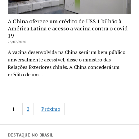
A China oferece um crédito de US$ 1 bilhão à
América Latina e acesso a vacina contra o covid-
19
23/07/2020
A vacina desenvolvida na China será um bem público
universalmente acessível, disse o ministro das
Relações Exteriores chinês. A China concederá um
crédito de um…
Paginação
1
2
Próximo
de
posts
DESTAQUE NO BRASIL