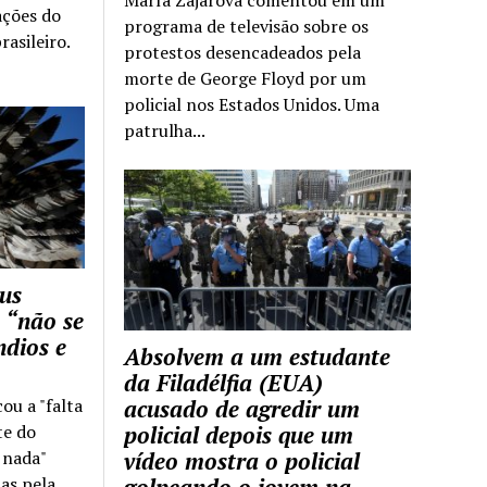
ações do
programa de televisão sobre os
rasileiro.
protestos desencadeados pela
morte de George Floyd por um
policial nos Estados Unidos. Uma
patrulha...
us
 “não se
ndios e
Absolvem a um estudante
da Filadélfia (EUA)
cou a "falta
acusado de agredir um
te do
policial depois que um
z nada"
vídeo mostra o policial
as pela