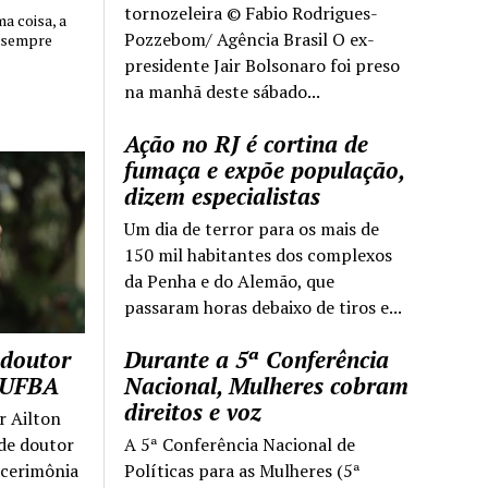
tornozeleira © Fabio Rodrigues-
 coisa, a
Pozzebom/ Agência Brasil O ex-
 sempre
presidente Jair Bolsonaro foi preso
na manhã deste sábado...
Ação no RJ é cortina de
fumaça e expõe população,
dizem especialistas
Um dia de terror para os mais de
150 mil habitantes dos complexos
da Penha e do Alemão, que
passaram horas debaixo de tiros e...
 doutor
Durante a 5ª Conferência
a UFBA
Nacional, Mulheres cobram
direitos e voz
r Ailton
 de doutor
A 5ª Conferência Nacional de
 cerimônia
Políticas para as Mulheres (5ª