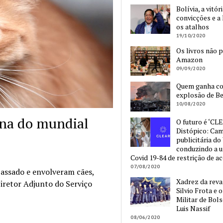
Bolívia, a vitór
convicções e a 
os atalhos
19/10/2020
Os livros não 
Amazon
09/09/2020
Quem ganha c
explosão de Be
10/08/2020
cina do mundial
O futuro é ‘CLE
Distópico: Ca
publicitária do
conduzindo a 
Covid 19-84 de restrição de a
07/08/2020
assado e envolveram cães,
Xadrez da reva
Siretor Adjunto do Serviço
Silvio Frota e 
Militar de Bol
Luis Nassif
08/06/2020