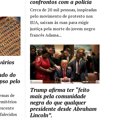
confrontos com a polícia
Cerca de 20 mil pessoas, inspiradas
pelo movimento de protesto nos
EUA, saíram às ruas para exigir
justiça pela morte do jovem negro
francês Adama...
vários
tado do
pso pelo
Trump afirma ter “feito
temas de
mais pela comunidade
emitérios
negra do que qualquer
escente
presidente desde Abraham
falecidos
Lincoln”.