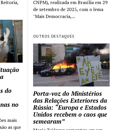
Reitoria,
CNPM), realizada em Brasília em 29
de setembro de 2025, com o lema
"Mais Democracia,...
OUTROS DESTAQUES
ituação
ca
s do
Porta-voz do Ministérios
das Relações Exteriores da
enas no
Rússia: “Europa e Estados
Unidos recebem o caos que
ões mais
semearam”
são as que
María Zajárova comentou em um