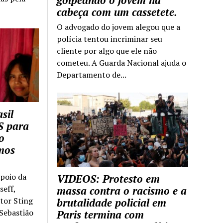
golpeando o jovem na
cabeça com um cassetete.
O advogado do jovem alegou que a
polícia tentou incriminar seu
cliente por algo que ele não
cometeu. A Guarda Nacional ajuda o
Departamento de...
sil
S para
o
mos
apoio da
VIDEOS: Protesto em
seff,
massa contra o racismo e a
ntor Sting
brutalidade policial em
 Sebastião
Paris termina com