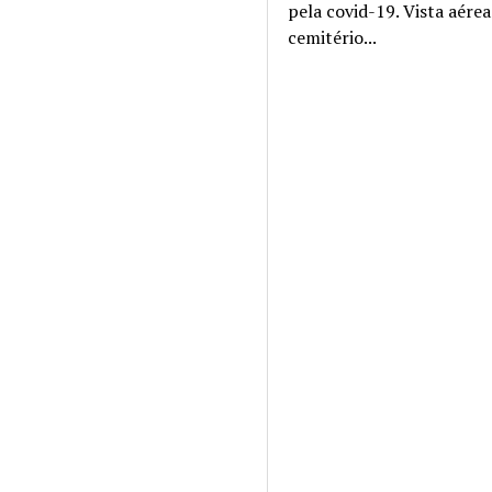
pela covid-19. Vista aére
cemitério...