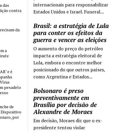
internacionais para responsabilizar
ia das
lição contra
Estados Unidos e Israel. Funeral...
Brasil: a estratégia de Lula
precisam da
para conter os efeitos da
guerra e vencer as eleições
O aumento do preço do petróleo
om a
impacta a estratégia eleitoral de
irute
Lula, embora o encontre melhor
posicionado do que outros países,
AR’ e é
como Argentina e Estados...
mpanha
 Vírus
um pesadelo
Bolsonaro é preso
cesso
preventivamente em
Brasília por decisão de
nche de
Alexandre de Moraes
o Dispositivo
sonaro, por
Em decisão, Moraes diz que o ex-
presidente tentou violar