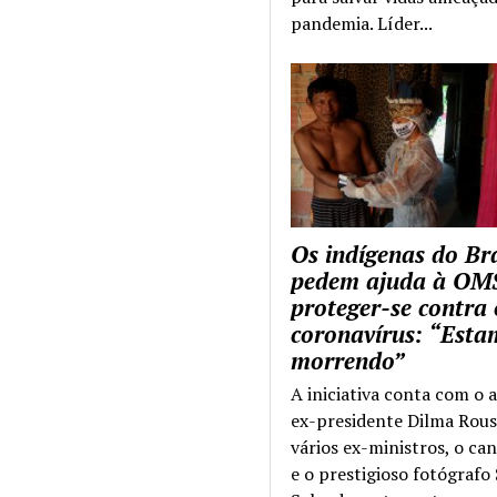
pandemia. Líder...
Os indígenas do Bra
pedem ajuda à OM
proteger-se contra 
coronavírus: “Esta
morrendo”
A iniciativa conta com o 
ex-presidente Dilma Rous
vários ex-ministros, o ca
e o prestigioso fotógrafo