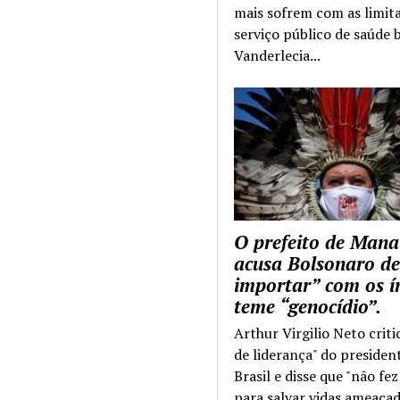
mais sofrem com as limit
serviço público de saúde b
Vanderlecia...
O prefeito de Mana
acusa Bolsonaro de
importar” com os í
teme “genocídio”.
Arthur Virgilio Neto criti
de liderança" do presiden
Brasil e disse que "não fe
para salvar vidas ameaçad