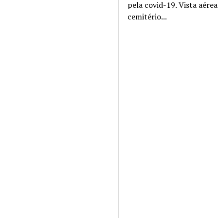
pela covid-19. Vista aére
cemitério...