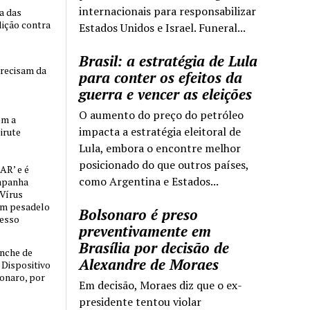
internacionais para responsabilizar
ia das
lição contra
Estados Unidos e Israel. Funeral...
Brasil: a estratégia de Lula
precisam da
para conter os efeitos da
guerra e vencer as eleições
O aumento do preço do petróleo
om a
impacta a estratégia eleitoral de
irute
Lula, embora o encontre melhor
posicionado do que outros países,
AR’ e é
como Argentina e Estados...
mpanha
 Vírus
um pesadelo
Bolsonaro é preso
cesso
preventivamente em
Brasília por decisão de
nche de
Alexandre de Moraes
o Dispositivo
sonaro, por
Em decisão, Moraes diz que o ex-
presidente tentou violar