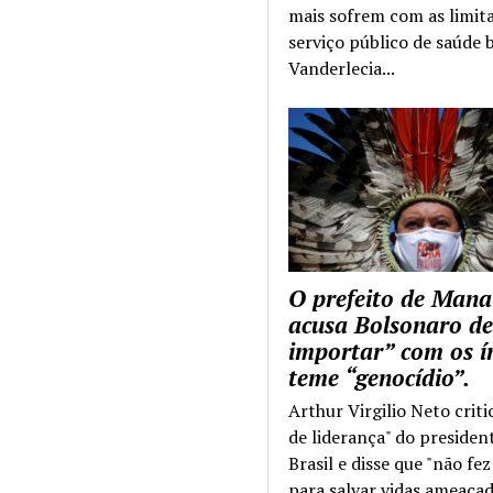
mais sofrem com as limit
serviço público de saúde b
Vanderlecia...
O prefeito de Mana
acusa Bolsonaro de
importar” com os í
teme “genocídio”.
Arthur Virgilio Neto criti
de liderança" do presiden
Brasil e disse que "não fe
para salvar vidas ameaçad