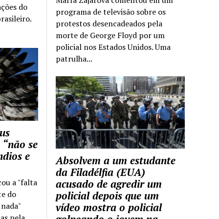
ações do
programa de televisão sobre os
rasileiro.
protestos desencadeados pela
morte de George Floyd por um
policial nos Estados Unidos. Uma
patrulha...
us
 “não se
ndios e
Absolvem a um estudante
da Filadélfia (EUA)
cou a "falta
acusado de agredir um
te do
policial depois que um
z nada"
vídeo mostra o policial
as pela