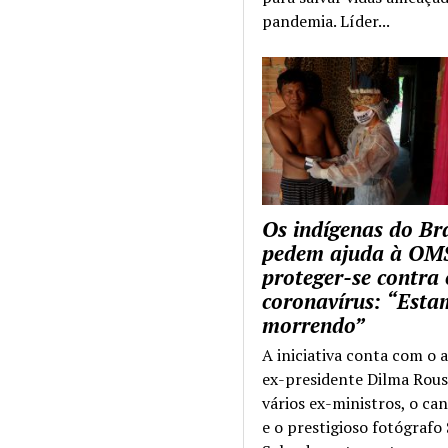
pandemia. Líder...
Os indígenas do Bra
pedem ajuda à OM
proteger-se contra 
coronavírus: “Esta
morrendo”
A iniciativa conta com o 
ex-presidente Dilma Rous
vários ex-ministros, o ca
e o prestigioso fotógrafo