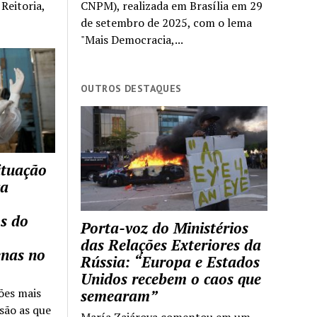
Reitoria,
CNPM), realizada em Brasília em 29
de setembro de 2025, com o lema
"Mais Democracia,...
OUTROS DESTAQUES
ituação
ca
s do
Porta-voz do Ministérios
das Relações Exteriores da
enas no
Rússia: “Europa e Estados
Unidos recebem o caos que
ões mais
semearam”
são as que
María Zajárova comentou em um