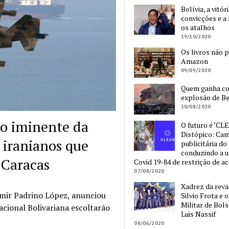
Bolívia, a vitór
convicções e a 
os atalhos
19/10/2020
Os livros não 
Amazon
09/09/2020
Quem ganha c
explosão de Be
10/08/2020
so iminente da
O futuro é ‘CLE
Distópico: Ca
 iranianos que
publicitária do
conduzindo a 
 Caracas
Covid 19-84 de restrição de a
07/08/2020
Xadrez da reva
imir Padrino López, anunciou
Silvio Frota e 
Militar de Bol
acional Bolivariana escoltarão
Luis Nassif
08/06/2020