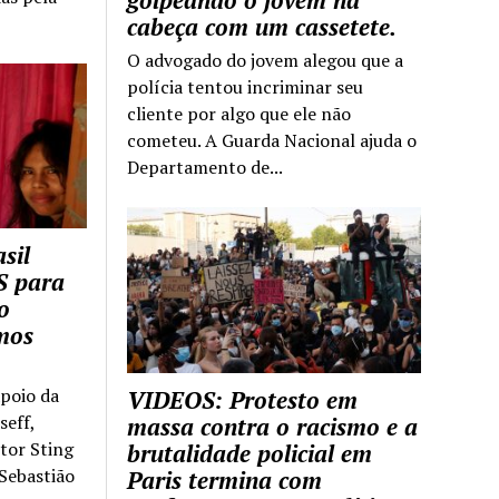
golpeando o jovem na
cabeça com um cassetete.
O advogado do jovem alegou que a
polícia tentou incriminar seu
cliente por algo que ele não
cometeu. A Guarda Nacional ajuda o
Departamento de...
sil
S para
o
mos
apoio da
VIDEOS: Protesto em
seff,
massa contra o racismo e a
ntor Sting
brutalidade policial em
 Sebastião
Paris termina com