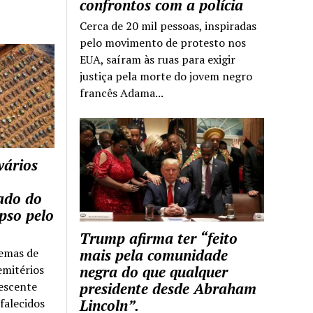
confrontos com a polícia
Cerca de 20 mil pessoas, inspiradas
pelo movimento de protesto nos
EUA, saíram às ruas para exigir
justiça pela morte do jovem negro
francês Adama...
vários
tado do
pso pelo
Trump afirma ter “feito
temas de
mais pela comunidade
emitérios
negra do que qualquer
escente
presidente desde Abraham
falecidos
Lincoln”.