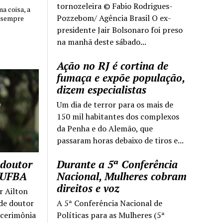
tornozeleira © Fabio Rodrigues-
 coisa, a
Pozzebom/ Agência Brasil O ex-
 sempre
presidente Jair Bolsonaro foi preso
na manhã deste sábado...
Ação no RJ é cortina de
fumaça e expõe população,
dizem especialistas
Um dia de terror para os mais de
150 mil habitantes dos complexos
da Penha e do Alemão, que
passaram horas debaixo de tiros e...
 doutor
Durante a 5ª Conferência
a UFBA
Nacional, Mulheres cobram
direitos e voz
r Ailton
 de doutor
A 5ª Conferência Nacional de
 cerimônia
Políticas para as Mulheres (5ª