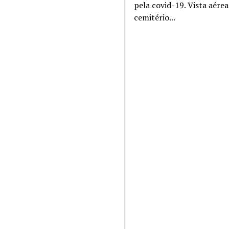
pela covid-19. Vista aére
cemitério...