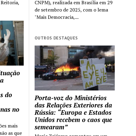
Reitoria,
CNPM), realizada em Brasília em 29
de setembro de 2025, com o lema
"Mais Democracia,...
OUTROS DESTAQUES
ituação
ca
s do
Porta-voz do Ministérios
das Relações Exteriores da
enas no
Rússia: “Europa e Estados
Unidos recebem o caos que
ões mais
semearam”
são as que
María Zajárova comentou em um