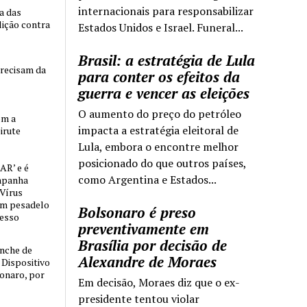
internacionais para responsabilizar
ia das
lição contra
Estados Unidos e Israel. Funeral...
Brasil: a estratégia de Lula
precisam da
para conter os efeitos da
guerra e vencer as eleições
O aumento do preço do petróleo
om a
impacta a estratégia eleitoral de
irute
Lula, embora o encontre melhor
posicionado do que outros países,
AR’ e é
como Argentina e Estados...
mpanha
 Vírus
um pesadelo
Bolsonaro é preso
cesso
preventivamente em
Brasília por decisão de
nche de
Alexandre de Moraes
o Dispositivo
sonaro, por
Em decisão, Moraes diz que o ex-
presidente tentou violar