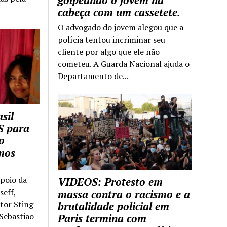
golpeando o jovem na
cabeça com um cassetete.
O advogado do jovem alegou que a
polícia tentou incriminar seu
cliente por algo que ele não
cometeu. A Guarda Nacional ajuda o
Departamento de...
sil
S para
o
mos
apoio da
VIDEOS: Protesto em
seff,
massa contra o racismo e a
ntor Sting
brutalidade policial em
 Sebastião
Paris termina com