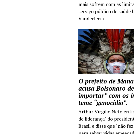
mais sofrem com as limit
serviço público de saúde b
Vanderlecia...
O prefeito de Mana
acusa Bolsonaro de
importar” com os í
teme “genocídio”.
Arthur Virgilio Neto criti
de liderança" do presiden
Brasil e disse que "não fe
para salvar vidas ameaçad