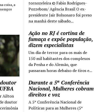
tornozeleira © Fabio Rodrigues-
 coisa, a
Pozzebom/ Agência Brasil O ex-
 sempre
presidente Jair Bolsonaro foi preso
na manhã deste sábado...
Ação no RJ é cortina de
fumaça e expõe população,
dizem especialistas
Um dia de terror para os mais de
150 mil habitantes dos complexos
da Penha e do Alemão, que
passaram horas debaixo de tiros e...
 doutor
Durante a 5ª Conferência
a UFBA
Nacional, Mulheres cobram
direitos e voz
r Ailton
 de doutor
A 5ª Conferência Nacional de
 cerimônia
Políticas para as Mulheres (5ª