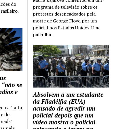
ações do
programa de televisão sobre os
rasileiro.
protestos desencadeados pela
morte de George Floyd por um
policial nos Estados Unidos. Uma
patrulha...
us
 “não se
ndios e
Absolvem a um estudante
da Filadélfia (EUA)
cou a "falta
acusado de agredir um
te do
policial depois que um
z nada"
vídeo mostra o policial
as pela