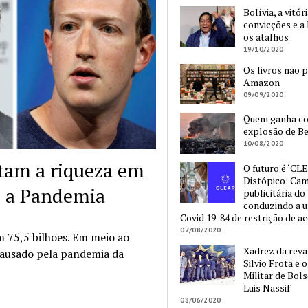
Bolívia, a vitór
convicções e a 
os atalhos
19/10/2020
Os livros não 
Amazon
09/09/2020
Quem ganha c
explosão de Be
10/08/2020
tam a riqueza em
O futuro é ‘CLE
Distópico: Ca
e a Pandemia
publicitária do
conduzindo a 
Covid 19-84 de restrição de a
07/08/2020
m 75,5 bilhões. Em meio ao
Xadrez da reva
causado pela pandemia da
Silvio Frota e 
Militar de Bol
Luis Nassif
08/06/2020