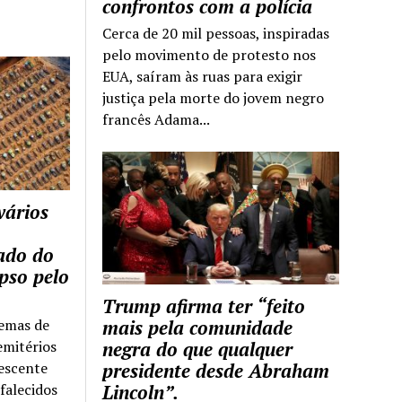
confrontos com a polícia
Cerca de 20 mil pessoas, inspiradas
pelo movimento de protesto nos
EUA, saíram às ruas para exigir
justiça pela morte do jovem negro
francês Adama...
vários
tado do
pso pelo
Trump afirma ter “feito
temas de
mais pela comunidade
emitérios
negra do que qualquer
escente
presidente desde Abraham
falecidos
Lincoln”.