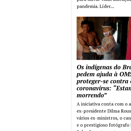
pandemia. Líder...
Os indígenas do Bra
pedem ajuda à OM
proteger-se contra 
coronavírus: “Esta
morrendo”
A iniciativa conta com o 
ex-presidente Dilma Rous
vários ex-ministros, o ca
e o prestigioso fotógrafo