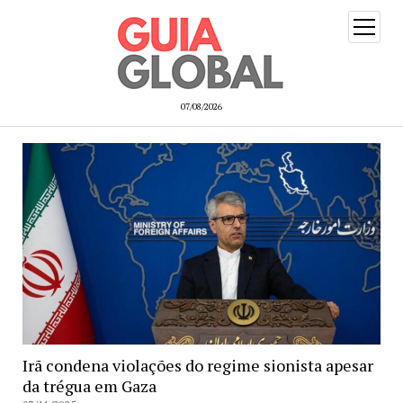
open
menu
07/08/2026
Guia
Global
Irã condena violações do regime sionista apesar
da trégua em Gaza