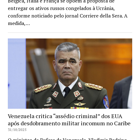
Bélgica, Itália e França se opõem à proposta de
entregar os ativos russos congelados à Ucrânia,
conforme noticiado pelo jornal Corriere della Sera. A
medida,…
Venezuela critica “assédio criminal” dos EUA
após desdobramento militar incomum no Caribe
31/10/2025
O ministro da Defesa da Venezuela, Vladimir Padrino