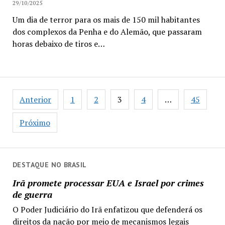
29/10/2025
Um dia de terror para os mais de 150 mil habitantes
dos complexos da Penha e do Alemão, que passaram
horas debaixo de tiros e…
Paginação
Anterior
1
2
3
4
…
45
de
posts
Próximo
DESTAQUE NO BRASIL
Irã promete processar EUA e Israel por crimes
de guerra
O Poder Judiciário do Irã enfatizou que defenderá os
direitos da nação por meio de mecanismos legais