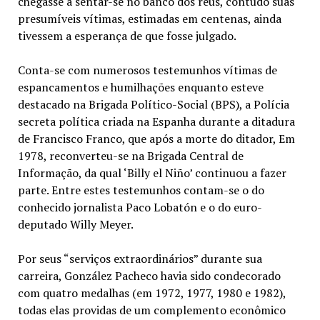
chegasse a sentar-se no banco dos réus, contudo suas
presumíveis vítimas, estimadas em centenas, ainda
tivessem a esperança de que fosse julgado.
Conta-se com numerosos testemunhos vítimas de
espancamentos e humilhações enquanto esteve
destacado na Brigada Político-Social (BPS), a Polícia
secreta política criada na Espanha durante a ditadura
de Francisco Franco, que após a morte do ditador, Em
1978, reconverteu-se na Brigada Central de
Informação, da qual ‘Billy el Niño’ continuou a fazer
parte. Entre estes testemunhos contam-se o do
conhecido jornalista Paco Lobatón e o do euro-
deputado Willy Meyer.
Por seus “serviços extraordinários” durante sua
carreira, González Pacheco havia sido condecorado
com quatro medalhas (em 1972, 1977, 1980 e 1982),
todas elas providas de um complemento econômico