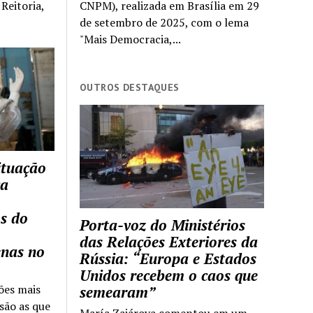
Reitoria,
CNPM), realizada em Brasília em 29
de setembro de 2025, com o lema
"Mais Democracia,...
OUTROS DESTAQUES
ituação
ca
s do
Porta-voz do Ministérios
das Relações Exteriores da
enas no
Rússia: “Europa e Estados
Unidos recebem o caos que
ões mais
semearam”
são as que
María Zajárova comentou em um