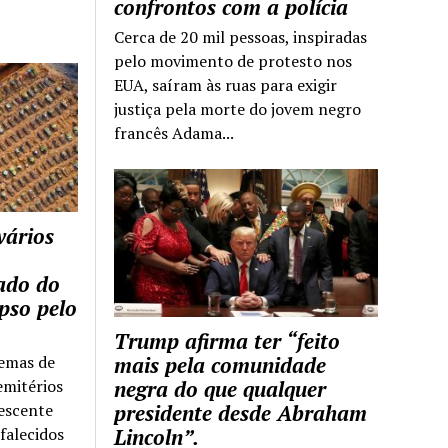
confrontos com a polícia
Cerca de 20 mil pessoas, inspiradas
pelo movimento de protesto nos
EUA, saíram às ruas para exigir
justiça pela morte do jovem negro
francês Adama...
vários
tado do
pso pelo
Trump afirma ter “feito
temas de
mais pela comunidade
emitérios
negra do que qualquer
escente
presidente desde Abraham
falecidos
Lincoln”.