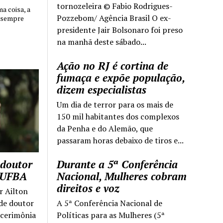
tornozeleira © Fabio Rodrigues-
 coisa, a
Pozzebom/ Agência Brasil O ex-
 sempre
presidente Jair Bolsonaro foi preso
na manhã deste sábado...
Ação no RJ é cortina de
fumaça e expõe população,
dizem especialistas
Um dia de terror para os mais de
150 mil habitantes dos complexos
da Penha e do Alemão, que
passaram horas debaixo de tiros e...
 doutor
Durante a 5ª Conferência
a UFBA
Nacional, Mulheres cobram
direitos e voz
r Ailton
 de doutor
A 5ª Conferência Nacional de
 cerimônia
Políticas para as Mulheres (5ª