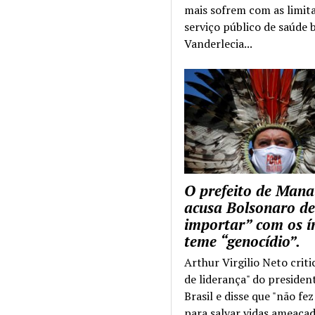
mais sofrem com as limit
serviço público de saúde b
Vanderlecia...
O prefeito de Mana
acusa Bolsonaro de
importar” com os í
teme “genocídio”.
Arthur Virgilio Neto criti
de liderança" do presiden
Brasil e disse que "não fe
para salvar vidas ameaçad