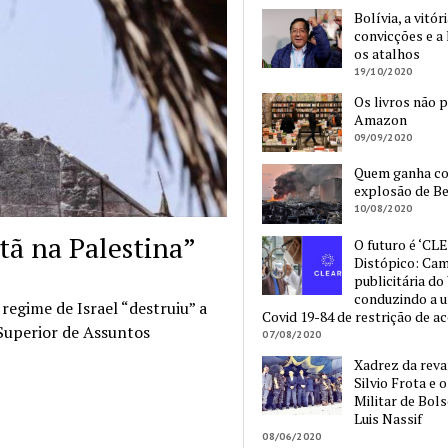
Bolívia, a vitór
convicções e a 
os atalhos
19/10/2020
Os livros não 
Amazon
09/09/2020
Quem ganha c
explosão de Be
10/08/2020
stã na Palestina”
O futuro é ‘CLE
Distópico: Ca
publicitária do
conduzindo a 
regime de Israel “destruiu” a
Covid 19-84 de restrição de a
 Superior de Assuntos
07/08/2020
Xadrez da reva
Silvio Frota e 
Militar de Bol
Luis Nassif
08/06/2020