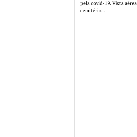
pela covid-19. Vista aére
cemitério...