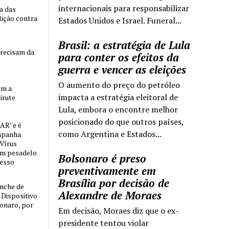
internacionais para responsabilizar
ia das
lição contra
Estados Unidos e Israel. Funeral...
Brasil: a estratégia de Lula
precisam da
para conter os efeitos da
guerra e vencer as eleições
O aumento do preço do petróleo
om a
impacta a estratégia eleitoral de
irute
Lula, embora o encontre melhor
posicionado do que outros países,
AR’ e é
como Argentina e Estados...
mpanha
 Vírus
um pesadelo
Bolsonaro é preso
cesso
preventivamente em
Brasília por decisão de
nche de
Alexandre de Moraes
o Dispositivo
sonaro, por
Em decisão, Moraes diz que o ex-
presidente tentou violar