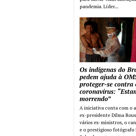
pandemia. Líder...
Os indígenas do Bra
pedem ajuda à OM
proteger-se contra 
coronavírus: “Esta
morrendo”
A iniciativa conta com o 
ex-presidente Dilma Rous
vários ex-ministros, o ca
e o prestigioso fotógrafo