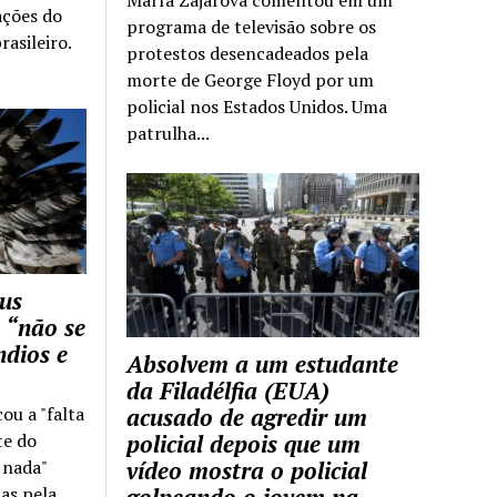
ações do
programa de televisão sobre os
rasileiro.
protestos desencadeados pela
morte de George Floyd por um
policial nos Estados Unidos. Uma
patrulha...
us
 “não se
ndios e
Absolvem a um estudante
da Filadélfia (EUA)
cou a "falta
acusado de agredir um
te do
policial depois que um
z nada"
vídeo mostra o policial
as pela