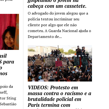
golpeando o jovem na
cabeça com um cassetete.
O advogado do jovem alegou que a
polícia tentou incriminar seu
cliente por algo que ele não
cometeu. A Guarda Nacional ajuda o
Departamento de...
sil
S para
o
mos
apoio da
VIDEOS: Protesto em
seff,
massa contra o racismo e a
ntor Sting
brutalidade policial em
 Sebastião
Paris termina com