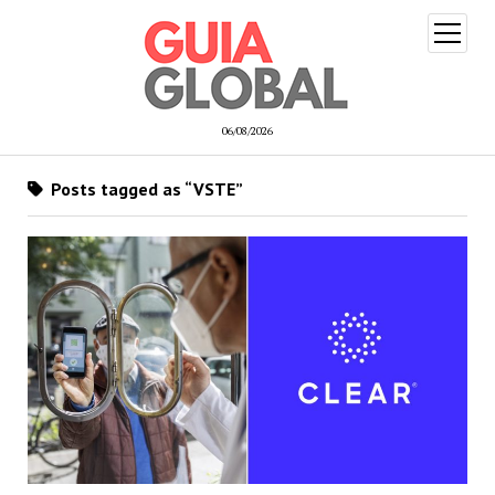
open
menu
06/08/2026
Posts tagged as “VSTE”