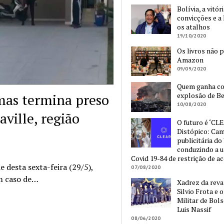
Bolívia, a vitór
convicções e a 
os atalhos
19/10/2020
Os livros não 
Amazon
09/09/2020
Quem ganha c
mas termina preso
explosão de Be
10/08/2020
ville, região
O futuro é ‘CLE
Distópico: Ca
publicitária do
conduzindo a 
Covid 19-84 de restrição de a
e desta sexta-feira (29/5),
07/08/2020
um caso de…
Xadrez da reva
Silvio Frota e 
Militar de Bol
Luis Nassif
08/06/2020