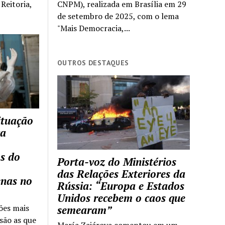
Reitoria,
CNPM), realizada em Brasília em 29
de setembro de 2025, com o lema
"Mais Democracia,...
OUTROS DESTAQUES
ituação
ca
s do
Porta-voz do Ministérios
das Relações Exteriores da
enas no
Rússia: “Europa e Estados
Unidos recebem o caos que
ões mais
semearam”
são as que
María Zajárova comentou em um