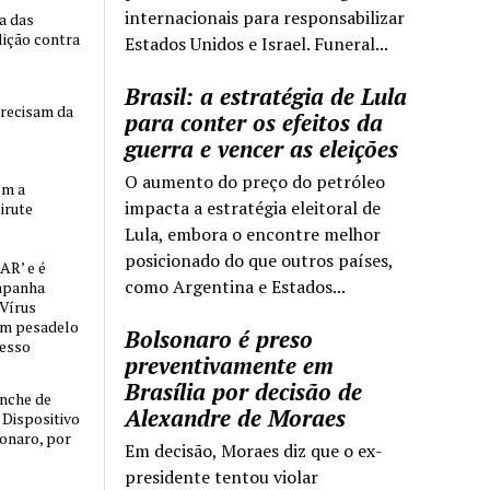
internacionais para responsabilizar
ia das
lição contra
Estados Unidos e Israel. Funeral...
Brasil: a estratégia de Lula
precisam da
para conter os efeitos da
guerra e vencer as eleições
O aumento do preço do petróleo
om a
impacta a estratégia eleitoral de
irute
Lula, embora o encontre melhor
posicionado do que outros países,
AR’ e é
como Argentina e Estados...
mpanha
 Vírus
um pesadelo
Bolsonaro é preso
cesso
preventivamente em
Brasília por decisão de
nche de
Alexandre de Moraes
o Dispositivo
sonaro, por
Em decisão, Moraes diz que o ex-
presidente tentou violar