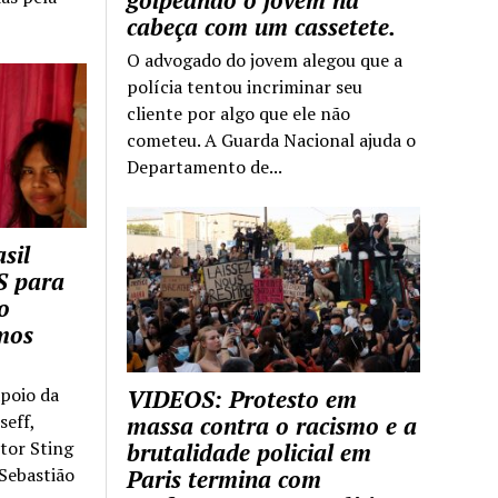
golpeando o jovem na
cabeça com um cassetete.
O advogado do jovem alegou que a
polícia tentou incriminar seu
cliente por algo que ele não
cometeu. A Guarda Nacional ajuda o
Departamento de...
sil
S para
o
mos
apoio da
VIDEOS: Protesto em
seff,
massa contra o racismo e a
ntor Sting
brutalidade policial em
 Sebastião
Paris termina com