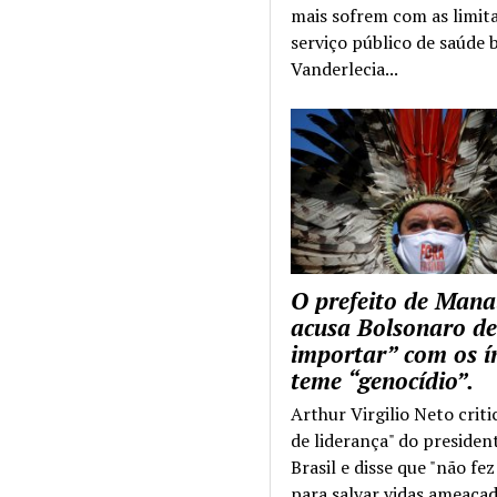
mais sofrem com as limit
serviço público de saúde b
Vanderlecia...
O prefeito de Mana
acusa Bolsonaro de
importar” com os í
teme “genocídio”.
Arthur Virgilio Neto criti
de liderança" do presiden
Brasil e disse que "não fe
para salvar vidas ameaçad