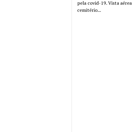
pela covid-19. Vista aére
cemitério...