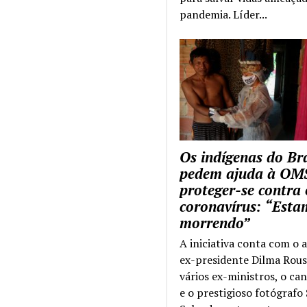
pandemia. Líder...
Os indígenas do Bra
pedem ajuda à OM
proteger-se contra 
coronavírus: “Esta
morrendo”
A iniciativa conta com o 
ex-presidente Dilma Rous
vários ex-ministros, o ca
e o prestigioso fotógrafo