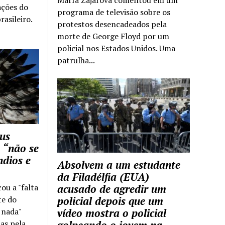
ações do
programa de televisão sobre os
rasileiro.
protestos desencadeados pela
morte de George Floyd por um
policial nos Estados Unidos. Uma
patrulha...
us
 “não se
ndios e
Absolvem a um estudante
da Filadélfia (EUA)
cou a "falta
acusado de agredir um
te do
policial depois que um
z nada"
vídeo mostra o policial
as pela