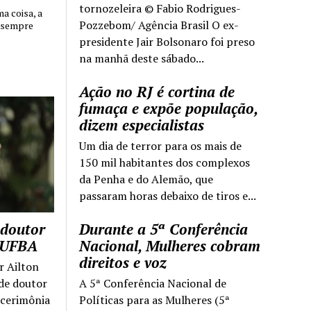
tornozeleira © Fabio Rodrigues-
 coisa, a
Pozzebom/ Agência Brasil O ex-
 sempre
presidente Jair Bolsonaro foi preso
na manhã deste sábado...
Ação no RJ é cortina de
fumaça e expõe população,
dizem especialistas
Um dia de terror para os mais de
150 mil habitantes dos complexos
da Penha e do Alemão, que
passaram horas debaixo de tiros e...
 doutor
Durante a 5ª Conferência
a UFBA
Nacional, Mulheres cobram
direitos e voz
r Ailton
 de doutor
A 5ª Conferência Nacional de
 cerimônia
Políticas para as Mulheres (5ª