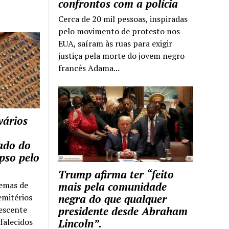
confrontos com a polícia
Cerca de 20 mil pessoas, inspiradas
pelo movimento de protesto nos
EUA, saíram às ruas para exigir
justiça pela morte do jovem negro
francês Adama...
vários
tado do
pso pelo
Trump afirma ter “feito
temas de
mais pela comunidade
emitérios
negra do que qualquer
escente
presidente desde Abraham
falecidos
Lincoln”.