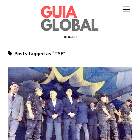
open
menu
08/08/2026
Posts tagged as “TSE”