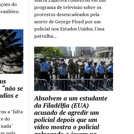
ações do
programa de televisão sobre os
rasileiro.
protestos desencadeados pela
morte de George Floyd por um
policial nos Estados Unidos. Uma
patrulha...
us
 “não se
ndios e
Absolvem a um estudante
da Filadélfia (EUA)
cou a "falta
acusado de agredir um
te do
policial depois que um
z nada"
vídeo mostra o policial
as pela