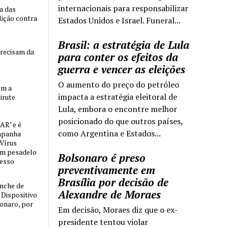
internacionais para responsabilizar
ia das
lição contra
Estados Unidos e Israel. Funeral...
Brasil: a estratégia de Lula
precisam da
para conter os efeitos da
guerra e vencer as eleições
O aumento do preço do petróleo
om a
impacta a estratégia eleitoral de
irute
Lula, embora o encontre melhor
posicionado do que outros países,
AR’ e é
como Argentina e Estados...
mpanha
 Vírus
um pesadelo
Bolsonaro é preso
cesso
preventivamente em
Brasília por decisão de
nche de
Alexandre de Moraes
o Dispositivo
sonaro, por
Em decisão, Moraes diz que o ex-
presidente tentou violar