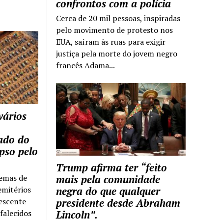
confrontos com a polícia
Cerca de 20 mil pessoas, inspiradas
pelo movimento de protesto nos
EUA, saíram às ruas para exigir
justiça pela morte do jovem negro
francês Adama...
vários
tado do
pso pelo
Trump afirma ter “feito
temas de
mais pela comunidade
emitérios
negra do que qualquer
escente
presidente desde Abraham
falecidos
Lincoln”.