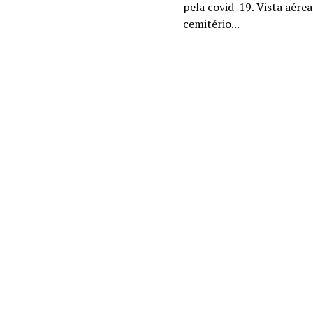
pela covid-19. Vista aére
cemitério...