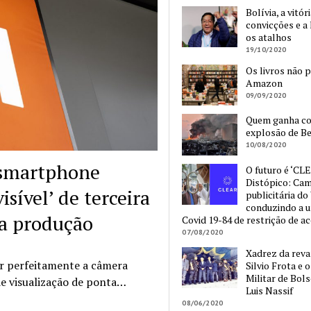
Bolívia, a vitór
convicções e a 
os atalhos
19/10/2020
Os livros não 
Amazon
09/09/2020
Quem ganha c
explosão de Be
10/08/2020
 smartphone
O futuro é ‘CLE
Distópico: Ca
ível’ de terceira
publicitária do
conduzindo a 
ua produção
Covid 19-84 de restrição de a
07/08/2020
Xadrez da reva
ar perfeitamente a câmera
Silvio Frota e 
Militar de Bol
 de visualização de ponta…
Luis Nassif
08/06/2020