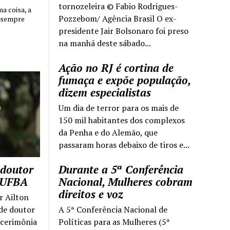
tornozeleira © Fabio Rodrigues-
 coisa, a
Pozzebom/ Agência Brasil O ex-
 sempre
presidente Jair Bolsonaro foi preso
na manhã deste sábado...
Ação no RJ é cortina de
fumaça e expõe população,
dizem especialistas
Um dia de terror para os mais de
150 mil habitantes dos complexos
da Penha e do Alemão, que
passaram horas debaixo de tiros e...
 doutor
Durante a 5ª Conferência
a UFBA
Nacional, Mulheres cobram
direitos e voz
r Ailton
 de doutor
A 5ª Conferência Nacional de
 cerimônia
Políticas para as Mulheres (5ª