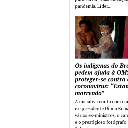
pandemia. Líder...
Os indígenas do Bra
pedem ajuda à OM
proteger-se contra 
coronavírus: “Esta
morrendo”
A iniciativa conta com o 
ex-presidente Dilma Rous
vários ex-ministros, o ca
e o prestigioso fotógrafo