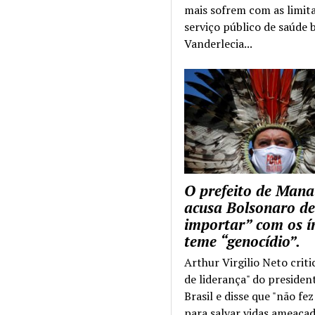
mais sofrem com as limit
serviço público de saúde b
Vanderlecia...
O prefeito de Mana
acusa Bolsonaro de
importar” com os í
teme “genocídio”.
Arthur Virgilio Neto criti
de liderança" do presiden
Brasil e disse que "não fe
para salvar vidas ameaçad