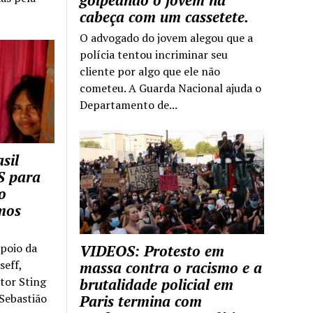
golpeando o jovem na
cabeça com um cassetete.
O advogado do jovem alegou que a
polícia tentou incriminar seu
cliente por algo que ele não
cometeu. A Guarda Nacional ajuda o
Departamento de...
sil
S para
o
mos
apoio da
VIDEOS: Protesto em
seff,
massa contra o racismo e a
ntor Sting
brutalidade policial em
 Sebastião
Paris termina com