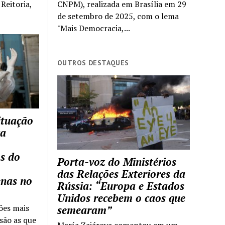
Reitoria,
CNPM), realizada em Brasília em 29
de setembro de 2025, com o lema
"Mais Democracia,...
OUTROS DESTAQUES
ituação
ca
s do
Porta-voz do Ministérios
das Relações Exteriores da
enas no
Rússia: “Europa e Estados
Unidos recebem o caos que
ões mais
semearam”
são as que
María Zajárova comentou em um