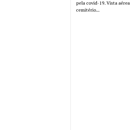
pela covid-19. Vista aére
cemitério...