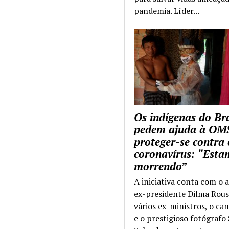
pandemia. Líder...
Os indígenas do Bra
pedem ajuda à OM
proteger-se contra 
coronavírus: “Esta
morrendo”
A iniciativa conta com o 
ex-presidente Dilma Rous
vários ex-ministros, o ca
e o prestigioso fotógrafo