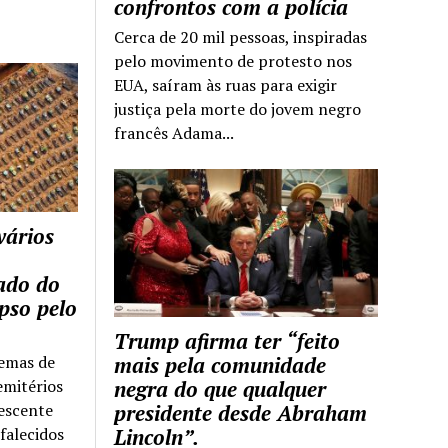
confrontos com a polícia
Cerca de 20 mil pessoas, inspiradas
pelo movimento de protesto nos
EUA, saíram às ruas para exigir
justiça pela morte do jovem negro
francês Adama...
vários
tado do
pso pelo
Trump afirma ter “feito
temas de
mais pela comunidade
emitérios
negra do que qualquer
escente
presidente desde Abraham
falecidos
Lincoln”.