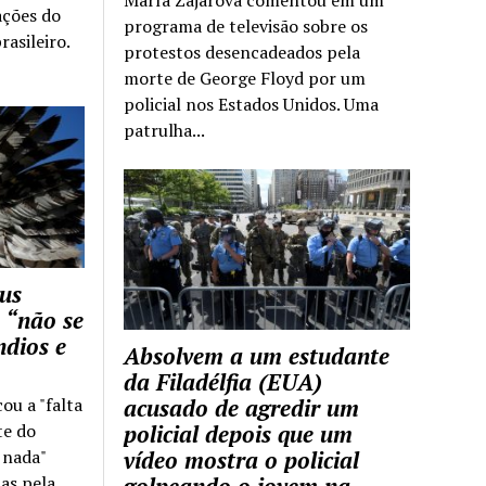
ações do
programa de televisão sobre os
rasileiro.
protestos desencadeados pela
morte de George Floyd por um
policial nos Estados Unidos. Uma
patrulha...
us
 “não se
ndios e
Absolvem a um estudante
da Filadélfia (EUA)
cou a "falta
acusado de agredir um
te do
policial depois que um
z nada"
vídeo mostra o policial
as pela