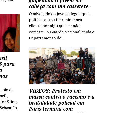
golpeando o jovem na
cabeça com um cassetete.
O advogado do jovem alegou que a
polícia tentou incriminar seu
cliente por algo que ele não
cometeu. A Guarda Nacional ajuda o
Departamento de...
sil
S para
o
mos
apoio da
VIDEOS: Protesto em
seff,
massa contra o racismo e a
ntor Sting
brutalidade policial em
 Sebastião
Paris termina com