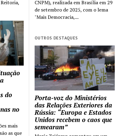
Reitoria,
CNPM), realizada em Brasília em 29
de setembro de 2025, com o lema
"Mais Democracia,...
OUTROS DESTAQUES
ituação
ca
s do
Porta-voz do Ministérios
das Relações Exteriores da
enas no
Rússia: “Europa e Estados
Unidos recebem o caos que
ões mais
semearam”
são as que
María Zajárova comentou em um