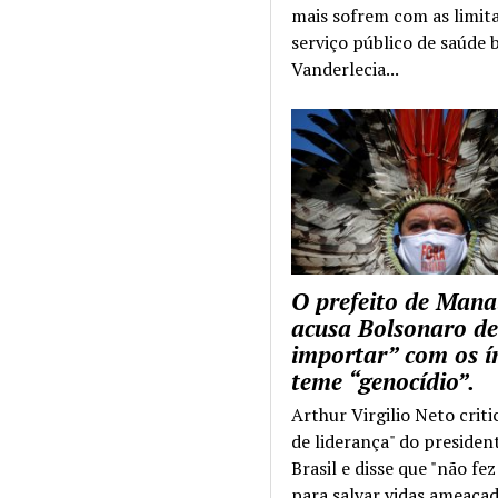
mais sofrem com as limit
serviço público de saúde b
Vanderlecia...
O prefeito de Mana
acusa Bolsonaro de
importar” com os í
teme “genocídio”.
Arthur Virgilio Neto criti
de liderança" do presiden
Brasil e disse que "não fe
para salvar vidas ameaçad