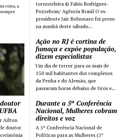
tornozeleira © Fabio Rodrigues-
 coisa, a
Pozzebom/ Agência Brasil O ex-
 sempre
presidente Jair Bolsonaro foi preso
na manhã deste sábado...
Ação no RJ é cortina de
fumaça e expõe população,
dizem especialistas
Um dia de terror para os mais de
150 mil habitantes dos complexos
da Penha e do Alemão, que
passaram horas debaixo de tiros e...
 doutor
Durante a 5ª Conferência
a UFBA
Nacional, Mulheres cobram
direitos e voz
r Ailton
 de doutor
A 5ª Conferência Nacional de
 cerimônia
Políticas para as Mulheres (5ª