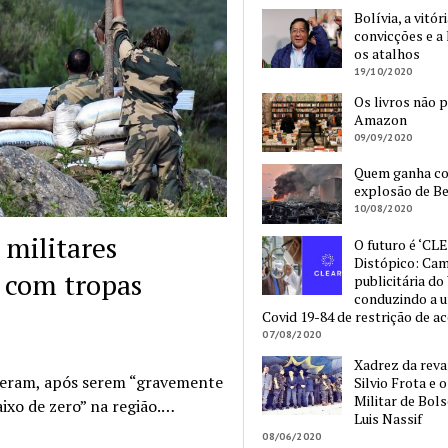
Bolívia, a vitór
convicções e a 
os atalhos
19/10/2020
Os livros não 
Amazon
09/09/2020
Quem ganha c
explosão de Be
10/08/2020
militares
O futuro é ‘CLE
Distópico: Ca
 com tropas
publicitária do
conduzindo a 
Covid 19-84 de restrição de a
07/08/2020
Xadrez da reva
rreram, após serem “gravemente
Silvio Frota e 
Militar de Bol
ixo de zero” na região.…
Luis Nassif
08/06/2020