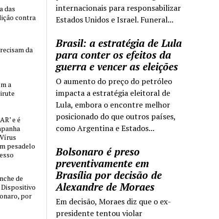
internacionais para responsabilizar
ia das
lição contra
Estados Unidos e Israel. Funeral...
Brasil: a estratégia de Lula
precisam da
para conter os efeitos da
guerra e vencer as eleições
O aumento do preço do petróleo
om a
impacta a estratégia eleitoral de
irute
Lula, embora o encontre melhor
posicionado do que outros países,
AR’ e é
como Argentina e Estados...
mpanha
 Vírus
um pesadelo
Bolsonaro é preso
cesso
preventivamente em
Brasília por decisão de
nche de
Alexandre de Moraes
o Dispositivo
sonaro, por
Em decisão, Moraes diz que o ex-
presidente tentou violar