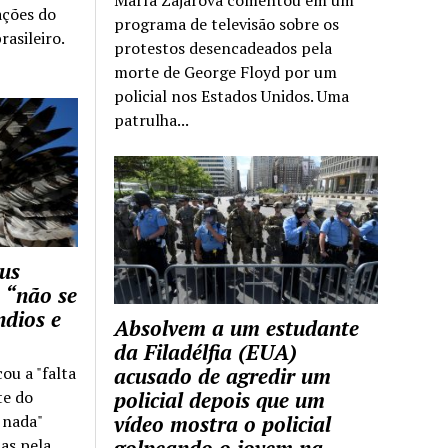
ações do
programa de televisão sobre os
rasileiro.
protestos desencadeados pela
morte de George Floyd por um
policial nos Estados Unidos. Uma
patrulha...
us
 “não se
ndios e
Absolvem a um estudante
da Filadélfia (EUA)
cou a "falta
acusado de agredir um
te do
policial depois que um
z nada"
vídeo mostra o policial
as pela