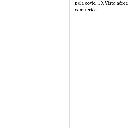
pela covid-19. Vista aére
cemitério...