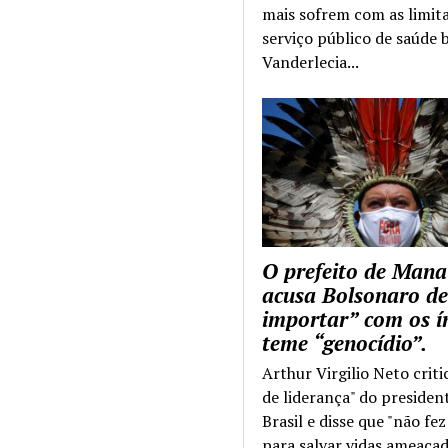
mais sofrem com as limit
serviço público de saúde b
Vanderlecia...
O prefeito de Mana
acusa Bolsonaro de
importar” com os í
teme “genocídio”.
Arthur Virgilio Neto criti
de liderança" do presiden
Brasil e disse que "não fe
para salvar vidas ameaçad