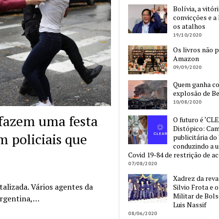
Bolívia, a vitór
convicções e a 
os atalhos
19/10/2020
Os livros não 
Amazon
09/09/2020
Quem ganha c
explosão de Be
10/08/2020
 fazem uma festa
O futuro é ‘CLE
Distópico: Ca
 policiais que
publicitária do
conduzindo a 
Covid 19-84 de restrição de a
07/08/2020
Xadrez da reva
talizada. Vários agentes da
Silvio Frota e 
Militar de Bol
Argentina,…
Luis Nassif
08/06/2020