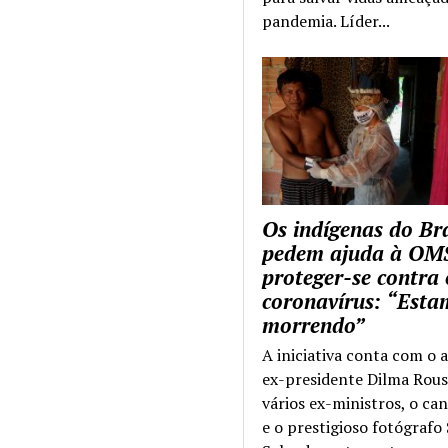
pandemia. Líder...
Os indígenas do Bra
pedem ajuda à OM
proteger-se contra 
coronavírus: “Esta
morrendo”
A iniciativa conta com o 
ex-presidente Dilma Rous
vários ex-ministros, o ca
e o prestigioso fotógrafo