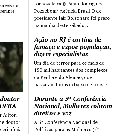
tornozeleira © Fabio Rodrigues-
 coisa, a
Pozzebom/ Agência Brasil O ex-
 sempre
presidente Jair Bolsonaro foi preso
na manhã deste sábado...
Ação no RJ é cortina de
fumaça e expõe população,
dizem especialistas
Um dia de terror para os mais de
150 mil habitantes dos complexos
da Penha e do Alemão, que
passaram horas debaixo de tiros e...
 doutor
Durante a 5ª Conferência
a UFBA
Nacional, Mulheres cobram
direitos e voz
r Ailton
 de doutor
A 5ª Conferência Nacional de
 cerimônia
Políticas para as Mulheres (5ª