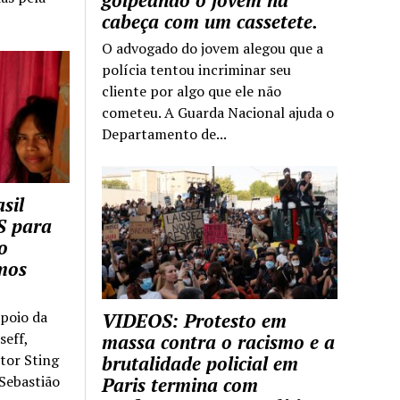
golpeando o jovem na
cabeça com um cassetete.
O advogado do jovem alegou que a
polícia tentou incriminar seu
cliente por algo que ele não
cometeu. A Guarda Nacional ajuda o
Departamento de...
sil
S para
o
mos
apoio da
VIDEOS: Protesto em
seff,
massa contra o racismo e a
ntor Sting
brutalidade policial em
 Sebastião
Paris termina com