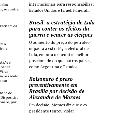
internacionais para responsabilizar
ia das
lição contra
Estados Unidos e Israel. Funeral...
Brasil: a estratégia de Lula
precisam da
para conter os efeitos da
guerra e vencer as eleições
O aumento do preço do petróleo
om a
impacta a estratégia eleitoral de
irute
Lula, embora o encontre melhor
posicionado do que outros países,
AR’ e é
como Argentina e Estados...
mpanha
 Vírus
um pesadelo
Bolsonaro é preso
cesso
preventivamente em
Brasília por decisão de
nche de
Alexandre de Moraes
o Dispositivo
sonaro, por
Em decisão, Moraes diz que o ex-
presidente tentou violar