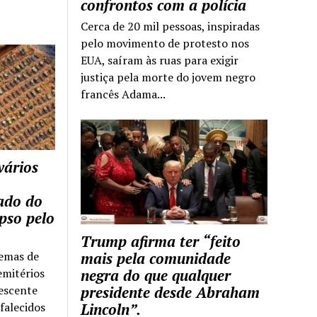
confrontos com a polícia
Cerca de 20 mil pessoas, inspiradas
pelo movimento de protesto nos
EUA, saíram às ruas para exigir
justiça pela morte do jovem negro
francês Adama...
vários
tado do
pso pelo
Trump afirma ter “feito
temas de
mais pela comunidade
emitérios
negra do que qualquer
escente
presidente desde Abraham
falecidos
Lincoln”.