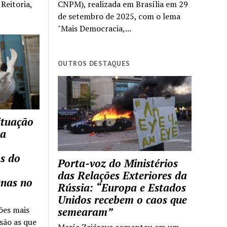
Reitoria,
CNPM), realizada em Brasília em 29
de setembro de 2025, com o lema
"Mais Democracia,...
OUTROS DESTAQUES
ituação
ca
s do
Porta-voz do Ministérios
das Relações Exteriores da
enas no
Rússia: “Europa e Estados
Unidos recebem o caos que
ões mais
semearam”
são as que
María Zajárova comentou em um