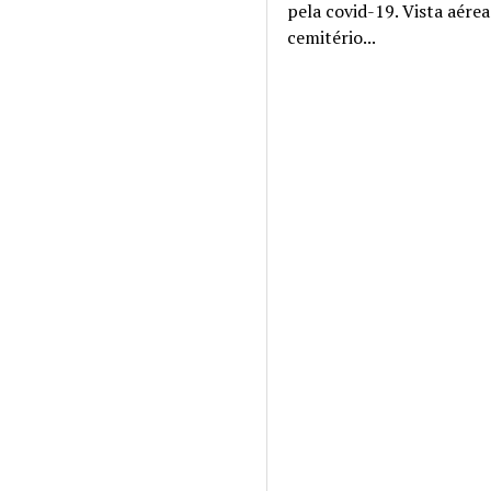
pela covid-19. Vista aére
cemitério...