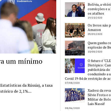
Bolívia, a vitór
convicções e a 
os atalhos
19/10/2020
Os livros não 
Amazon
09/09/2020
Quem ganha c
explosão de Be
10/08/2020
ara um mínimo
O futuro é ‘CLE
Distópico: Ca
publicitária do
conduzindo a 
Covid 19-84 de restrição de a
07/08/2020
statísticas da Rússia), a taxa
Xadrez da reva
istórico de 2,1%…
Silvio Frota e 
Militar de Bol
Luis Nassif
08/06/2020