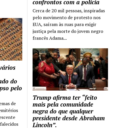
confrontos com a polícia
Cerca de 20 mil pessoas, inspiradas
pelo movimento de protesto nos
EUA, saíram às ruas para exigir
justiça pela morte do jovem negro
francês Adama...
vários
tado do
pso pelo
Trump afirma ter “feito
temas de
mais pela comunidade
emitérios
negra do que qualquer
escente
presidente desde Abraham
falecidos
Lincoln”.