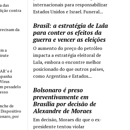
internacionais para responsabilizar
ia das
lição contra
Estados Unidos e Israel. Funeral...
Brasil: a estratégia de Lula
precisam da
para conter os efeitos da
guerra e vencer as eleições
O aumento do preço do petróleo
om a
impacta a estratégia eleitoral de
irute
Lula, embora o encontre melhor
posicionado do que outros países,
AR’ e é
como Argentina e Estados...
mpanha
 Vírus
um pesadelo
Bolsonaro é preso
cesso
preventivamente em
Brasília por decisão de
nche de
Alexandre de Moraes
o Dispositivo
sonaro, por
Em decisão, Moraes diz que o ex-
presidente tentou violar