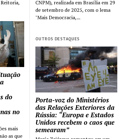
Reitoria,
CNPM), realizada em Brasília em 29
de setembro de 2025, com o lema
"Mais Democracia,...
OUTROS DESTAQUES
ituação
ca
s do
Porta-voz do Ministérios
das Relações Exteriores da
enas no
Rússia: “Europa e Estados
Unidos recebem o caos que
ões mais
semearam”
são as que
María Zajárova comentou em um