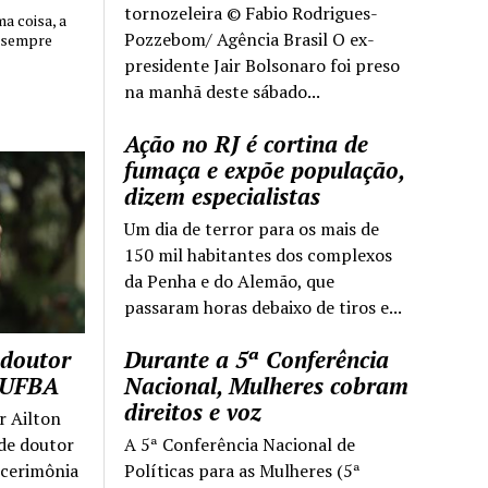
tornozeleira © Fabio Rodrigues-
 coisa, a
Pozzebom/ Agência Brasil O ex-
 sempre
presidente Jair Bolsonaro foi preso
na manhã deste sábado...
Ação no RJ é cortina de
fumaça e expõe população,
dizem especialistas
Um dia de terror para os mais de
150 mil habitantes dos complexos
da Penha e do Alemão, que
passaram horas debaixo de tiros e...
 doutor
Durante a 5ª Conferência
a UFBA
Nacional, Mulheres cobram
direitos e voz
r Ailton
 de doutor
A 5ª Conferência Nacional de
 cerimônia
Políticas para as Mulheres (5ª