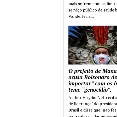
mais sofrem com as limit
serviço público de saúde b
Vanderlecia...
O prefeito de Mana
acusa Bolsonaro de
importar” com os í
teme “genocídio”.
Arthur Virgilio Neto criti
de liderança" do presiden
Brasil e disse que "não fe
para salvar vidas ameaçad