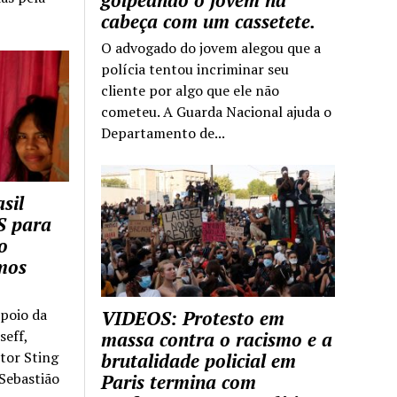
golpeando o jovem na
cabeça com um cassetete.
O advogado do jovem alegou que a
polícia tentou incriminar seu
cliente por algo que ele não
cometeu. A Guarda Nacional ajuda o
Departamento de...
sil
S para
o
mos
apoio da
VIDEOS: Protesto em
seff,
massa contra o racismo e a
ntor Sting
brutalidade policial em
 Sebastião
Paris termina com