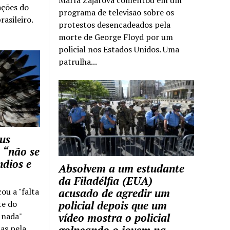
ações do
programa de televisão sobre os
rasileiro.
protestos desencadeados pela
morte de George Floyd por um
policial nos Estados Unidos. Uma
patrulha...
us
 “não se
ndios e
Absolvem a um estudante
da Filadélfia (EUA)
cou a "falta
acusado de agredir um
te do
policial depois que um
z nada"
vídeo mostra o policial
as pela