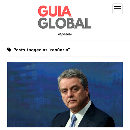
open
menu
07/08/2026
Posts tagged as “renúncia”