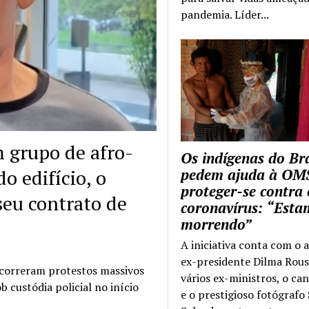
pandemia. Líder...
grupo de afro-
Os indígenas do Bra
o edifício, o
pedem ajuda à OM
proteger-se contra 
 seu contrato de
coronavírus: “Esta
morrendo”
A iniciativa conta com o 
ex-presidente Dilma Rous
correram protestos massivos
vários ex-ministros, o ca
 custódia policial no início
e o prestigioso fotógrafo