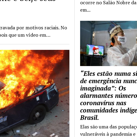
ocorre no Salão Nobre da 
em...
ravada por motivos raciais. No
epois que um vídeo em…
“Eles estão numa s
de emergência nun
imaginada”: Os
alarmantes número
coronavírus nas
comunidades indíg
Brasil.
Elas são uma das populaç
vulneráveis à pandemia e 