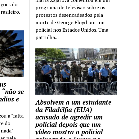
María Zajárova comentou em um
ações do
programa de televisão sobre os
rasileiro.
protestos desencadeados pela
morte de George Floyd por um
policial nos Estados Unidos. Uma
patrulha...
us
 “não se
ndios e
Absolvem a um estudante
da Filadélfia (EUA)
cou a "falta
acusado de agredir um
te do
policial depois que um
z nada"
vídeo mostra o policial
as pela