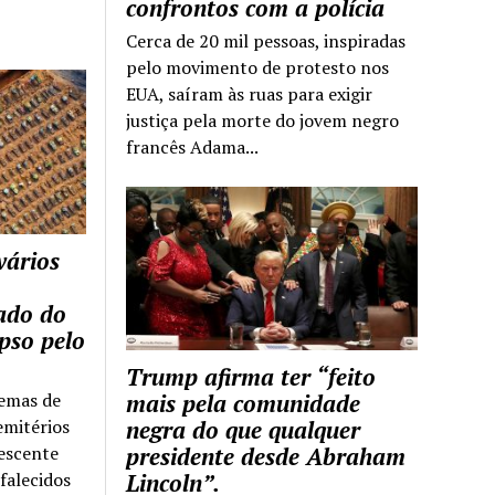
confrontos com a polícia
Cerca de 20 mil pessoas, inspiradas
pelo movimento de protesto nos
EUA, saíram às ruas para exigir
justiça pela morte do jovem negro
francês Adama...
vários
tado do
pso pelo
Trump afirma ter “feito
temas de
mais pela comunidade
emitérios
negra do que qualquer
escente
presidente desde Abraham
falecidos
Lincoln”.