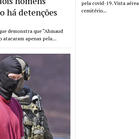
 dois homens
pela covid-19. Vista aére
ão há detenções
cemitério...
o que demonstra que “Ahmaud
 o atacaram apenas pela…