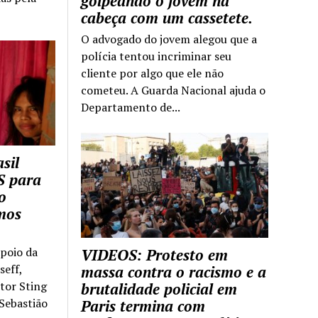
golpeando o jovem na
cabeça com um cassetete.
O advogado do jovem alegou que a
polícia tentou incriminar seu
cliente por algo que ele não
cometeu. A Guarda Nacional ajuda o
Departamento de...
sil
S para
o
mos
apoio da
VIDEOS: Protesto em
seff,
massa contra o racismo e a
ntor Sting
brutalidade policial em
 Sebastião
Paris termina com