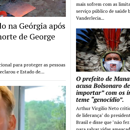
mais sofrem com as limit
serviço público de saúde b
Vanderlecia...
do na Geórgia após
morte de George
cional para proteger as pessoas
declarou e Estado de…
O prefeito de Mana
acusa Bolsonaro de
importar” com os í
teme “genocídio”.
Arthur Virgilio Neto criti
de liderança" do presiden
Brasil e disse que "não fe
para salvar vidas ameaçad