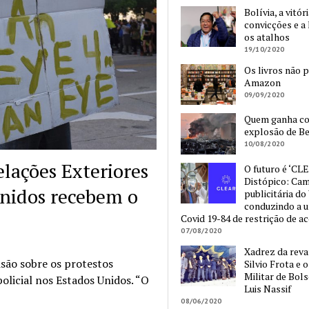
Bolívia, a vitór
convicções e a 
os atalhos
19/10/2020
Os livros não 
Amazon
09/09/2020
Quem ganha c
explosão de Be
10/08/2020
elações Exteriores
O futuro é ‘CLE
Distópico: Ca
Unidos recebem o
publicitária do
conduzindo a 
Covid 19-84 de restrição de a
07/08/2020
Xadrez da reva
são sobre os protestos
Silvio Frota e 
Militar de Bol
licial nos Estados Unidos. “O
Luis Nassif
08/06/2020