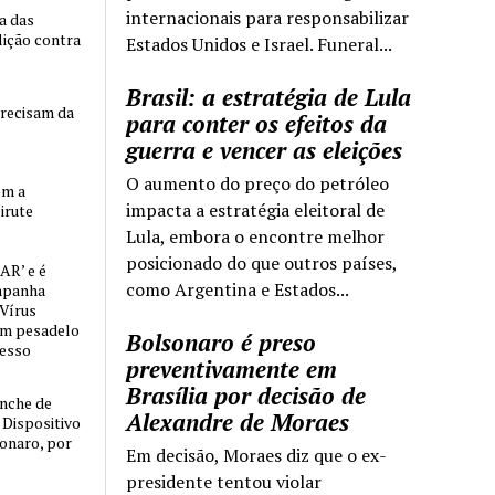
internacionais para responsabilizar
ia das
lição contra
Estados Unidos e Israel. Funeral...
Brasil: a estratégia de Lula
precisam da
para conter os efeitos da
guerra e vencer as eleições
O aumento do preço do petróleo
om a
impacta a estratégia eleitoral de
irute
Lula, embora o encontre melhor
posicionado do que outros países,
AR’ e é
como Argentina e Estados...
mpanha
 Vírus
um pesadelo
Bolsonaro é preso
cesso
preventivamente em
Brasília por decisão de
nche de
Alexandre de Moraes
o Dispositivo
sonaro, por
Em decisão, Moraes diz que o ex-
presidente tentou violar