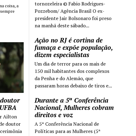
tornozeleira © Fabio Rodrigues-
 coisa, a
Pozzebom/ Agência Brasil O ex-
 sempre
presidente Jair Bolsonaro foi preso
na manhã deste sábado...
Ação no RJ é cortina de
fumaça e expõe população,
dizem especialistas
Um dia de terror para os mais de
150 mil habitantes dos complexos
da Penha e do Alemão, que
passaram horas debaixo de tiros e...
 doutor
Durante a 5ª Conferência
a UFBA
Nacional, Mulheres cobram
direitos e voz
r Ailton
 de doutor
A 5ª Conferência Nacional de
 cerimônia
Políticas para as Mulheres (5ª