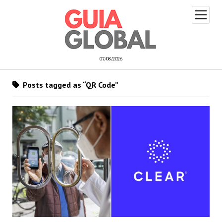
open
menu
07/08/2026
Posts tagged as “QR Code”