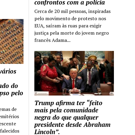
confrontos com a polícia
Cerca de 20 mil pessoas, inspiradas
pelo movimento de protesto nos
EUA, saíram às ruas para exigir
justiça pela morte do jovem negro
francês Adama...
vários
tado do
pso pelo
Trump afirma ter “feito
temas de
mais pela comunidade
emitérios
negra do que qualquer
escente
presidente desde Abraham
falecidos
Lincoln”.