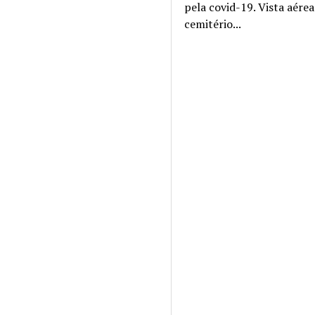
pela covid-19. Vista aére
cemitério...