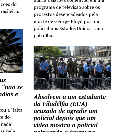
ações do
programa de televisão sobre os
rasileiro.
protestos desencadeados pela
morte de George Floyd por um
policial nos Estados Unidos. Uma
patrulha...
us
 “não se
ndios e
Absolvem a um estudante
da Filadélfia (EUA)
cou a "falta
acusado de agredir um
te do
policial depois que um
z nada"
vídeo mostra o policial
as pela