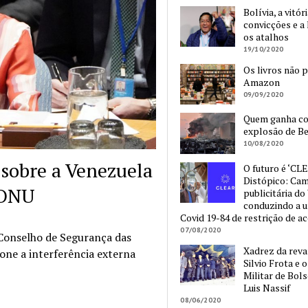
Bolívia, a vitór
convicções e a 
os atalhos
19/10/2020
Os livros não 
Amazon
09/09/2020
Quem ganha c
explosão de Be
10/08/2020
sobre a Venezuela
O futuro é ‘CLE
Distópico: Ca
 ONU
publicitária do
conduzindo a 
Covid 19-84 de restrição de a
07/08/2020
 Conselho de Segurança das
Xadrez da reva
one a interferência externa
Silvio Frota e 
Militar de Bol
Luis Nassif
08/06/2020