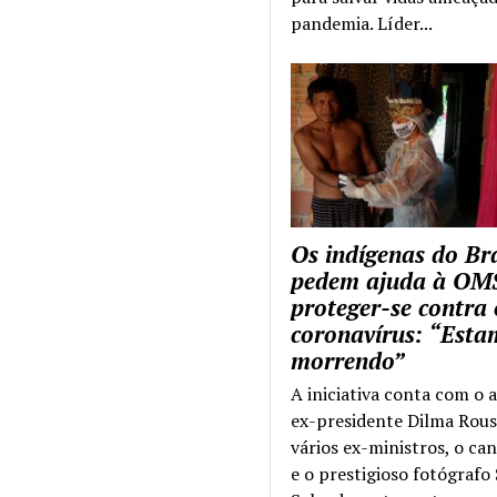
pandemia. Líder...
Os indígenas do Bra
pedem ajuda à OM
proteger-se contra 
coronavírus: “Esta
morrendo”
A iniciativa conta com o 
ex-presidente Dilma Rous
vários ex-ministros, o ca
e o prestigioso fotógrafo