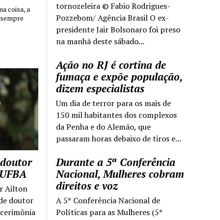
tornozeleira © Fabio Rodrigues-
 coisa, a
Pozzebom/ Agência Brasil O ex-
 sempre
presidente Jair Bolsonaro foi preso
na manhã deste sábado...
Ação no RJ é cortina de
fumaça e expõe população,
dizem especialistas
Um dia de terror para os mais de
150 mil habitantes dos complexos
da Penha e do Alemão, que
passaram horas debaixo de tiros e...
 doutor
Durante a 5ª Conferência
a UFBA
Nacional, Mulheres cobram
direitos e voz
r Ailton
 de doutor
A 5ª Conferência Nacional de
 cerimônia
Políticas para as Mulheres (5ª