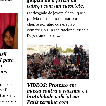
golpeando o jovem na
cabeça com um cassetete.
O advogado do jovem alegou que a
polícia tentou incriminar seu
cliente por algo que ele não
cometeu. A Guarda Nacional ajuda o
Departamento de...
sil
S para
o
mos
apoio da
VIDEOS: Protesto em
seff,
massa contra o racismo e a
ntor Sting
brutalidade policial em
 Sebastião
Paris termina com