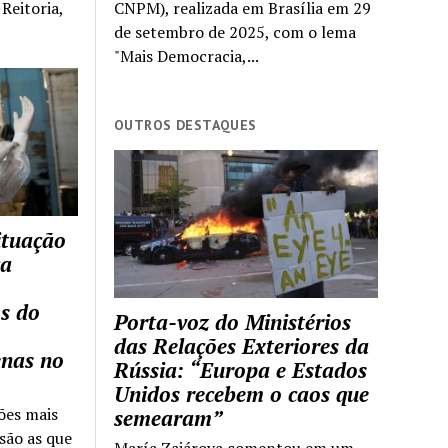
Reitoria,
CNPM), realizada em Brasília em 29
de setembro de 2025, com o lema
"Mais Democracia,...
OUTROS DESTAQUES
ituação
ca
s do
Porta-voz do Ministérios
das Relações Exteriores da
enas no
Rússia: “Europa e Estados
Unidos recebem o caos que
ões mais
semearam”
são as que
María Zajárova comentou em um