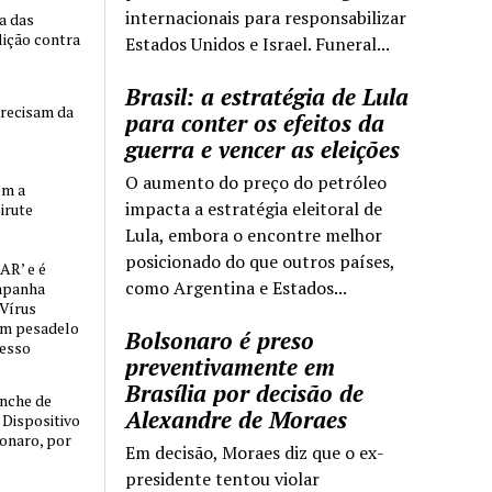
internacionais para responsabilizar
ia das
lição contra
Estados Unidos e Israel. Funeral...
Brasil: a estratégia de Lula
precisam da
para conter os efeitos da
guerra e vencer as eleições
O aumento do preço do petróleo
om a
impacta a estratégia eleitoral de
irute
Lula, embora o encontre melhor
posicionado do que outros países,
AR’ e é
como Argentina e Estados...
mpanha
 Vírus
um pesadelo
Bolsonaro é preso
cesso
preventivamente em
Brasília por decisão de
nche de
Alexandre de Moraes
o Dispositivo
sonaro, por
Em decisão, Moraes diz que o ex-
presidente tentou violar