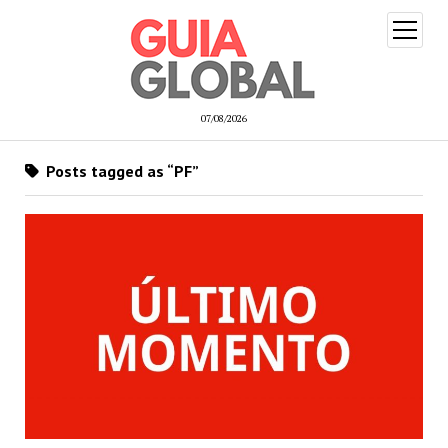
open
menu
07/08/2026
Posts tagged as “PF”