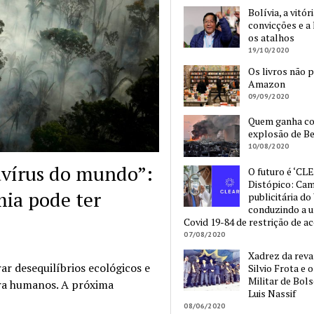
Bolívia, a vitór
convicções e a 
os atalhos
19/10/2020
Os livros não 
Amazon
09/09/2020
Quem ganha c
explosão de Be
10/08/2020
avírus do mundo”:
O futuro é ‘CLE
Distópico: Ca
ia pode ter
publicitária do
conduzindo a 
Covid 19-84 de restrição de a
07/08/2020
Xadrez da reva
r desequilíbrios ecológicos e
Silvio Frota e 
Militar de Bol
para humanos. A próxima
Luis Nassif
08/06/2020