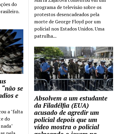
ações do
programa de televisão sobre os
rasileiro.
protestos desencadeados pela
morte de George Floyd por um
policial nos Estados Unidos. Uma
patrulha...
us
 “não se
ndios e
Absolvem a um estudante
da Filadélfia (EUA)
cou a "falta
acusado de agredir um
te do
policial depois que um
z nada"
vídeo mostra o policial
as pela