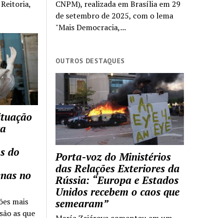
Reitoria,
CNPM), realizada em Brasília em 29
de setembro de 2025, com o lema
"Mais Democracia,...
OUTROS DESTAQUES
ituação
ca
s do
Porta-voz do Ministérios
das Relações Exteriores da
enas no
Rússia: “Europa e Estados
Unidos recebem o caos que
ões mais
semearam”
são as que
María Zajárova comentou em um