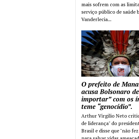
mais sofrem com as limit
serviço público de saúde b
Vanderlecia...
O prefeito de Mana
acusa Bolsonaro de
importar” com os í
teme “genocídio”.
Arthur Virgilio Neto criti
de liderança" do presiden
Brasil e disse que "não fe
para salvar vidas ameaçad