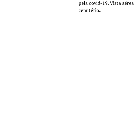
pela covid-19. Vista aére
cemitério...