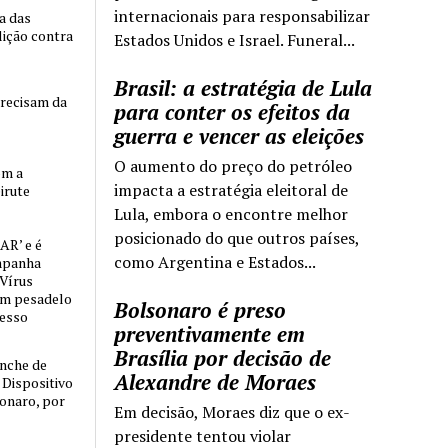
internacionais para responsabilizar
ia das
lição contra
Estados Unidos e Israel. Funeral...
Brasil: a estratégia de Lula
precisam da
para conter os efeitos da
guerra e vencer as eleições
O aumento do preço do petróleo
om a
impacta a estratégia eleitoral de
irute
Lula, embora o encontre melhor
posicionado do que outros países,
AR’ e é
como Argentina e Estados...
mpanha
 Vírus
um pesadelo
Bolsonaro é preso
cesso
preventivamente em
Brasília por decisão de
nche de
Alexandre de Moraes
o Dispositivo
sonaro, por
Em decisão, Moraes diz que o ex-
presidente tentou violar