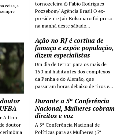
tornozeleira © Fabio Rodrigues-
 coisa, a
Pozzebom/ Agência Brasil O ex-
 sempre
presidente Jair Bolsonaro foi preso
na manhã deste sábado...
Ação no RJ é cortina de
fumaça e expõe população,
dizem especialistas
Um dia de terror para os mais de
150 mil habitantes dos complexos
da Penha e do Alemão, que
passaram horas debaixo de tiros e...
 doutor
Durante a 5ª Conferência
a UFBA
Nacional, Mulheres cobram
direitos e voz
r Ailton
 de doutor
A 5ª Conferência Nacional de
 cerimônia
Políticas para as Mulheres (5ª