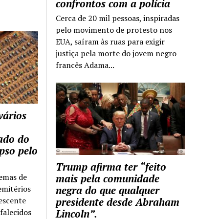
confrontos com a polícia
Cerca de 20 mil pessoas, inspiradas
pelo movimento de protesto nos
EUA, saíram às ruas para exigir
justiça pela morte do jovem negro
francês Adama...
vários
tado do
pso pelo
Trump afirma ter “feito
temas de
mais pela comunidade
emitérios
negra do que qualquer
escente
presidente desde Abraham
falecidos
Lincoln”.