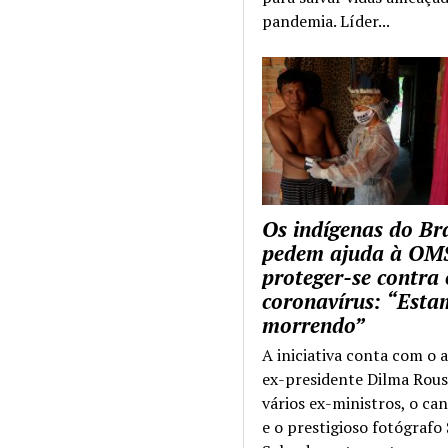
pandemia. Líder...
Os indígenas do Bra
pedem ajuda à OM
proteger-se contra 
coronavírus: “Esta
morrendo”
A iniciativa conta com o 
ex-presidente Dilma Rous
vários ex-ministros, o ca
e o prestigioso fotógrafo