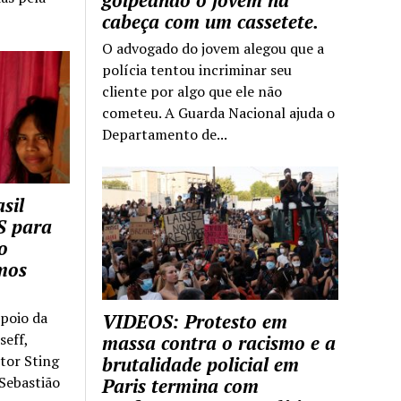
golpeando o jovem na
cabeça com um cassetete.
O advogado do jovem alegou que a
polícia tentou incriminar seu
cliente por algo que ele não
cometeu. A Guarda Nacional ajuda o
Departamento de...
sil
S para
o
mos
apoio da
VIDEOS: Protesto em
seff,
massa contra o racismo e a
ntor Sting
brutalidade policial em
 Sebastião
Paris termina com