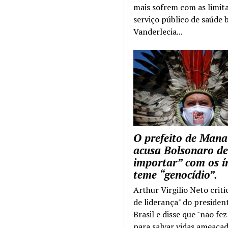
mais sofrem com as limit
serviço público de saúde b
Vanderlecia...
O prefeito de Mana
acusa Bolsonaro de
importar” com os í
teme “genocídio”.
Arthur Virgilio Neto criti
de liderança" do presiden
Brasil e disse que "não fe
para salvar vidas ameaçad