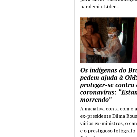
pandemia. Líder...
Os indígenas do Bra
pedem ajuda à OM
proteger-se contra 
coronavírus: “Esta
morrendo”
A iniciativa conta com o 
ex-presidente Dilma Rous
vários ex-ministros, o ca
e o prestigioso fotógrafo