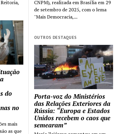
Reitoria,
CNPM), realizada em Brasília em 29
de setembro de 2025, com o lema
"Mais Democracia,...
OUTROS DESTAQUES
ituação
ca
s do
Porta-voz do Ministérios
das Relações Exteriores da
enas no
Rússia: “Europa e Estados
Unidos recebem o caos que
ões mais
semearam”
são as que
María Zajárova comentou em um