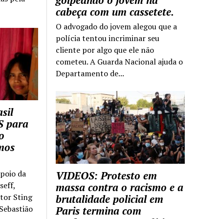
golpeando o jovem na
cabeça com um cassetete.
O advogado do jovem alegou que a
polícia tentou incriminar seu
cliente por algo que ele não
cometeu. A Guarda Nacional ajuda o
Departamento de...
sil
S para
o
mos
apoio da
VIDEOS: Protesto em
seff,
massa contra o racismo e a
ntor Sting
brutalidade policial em
 Sebastião
Paris termina com