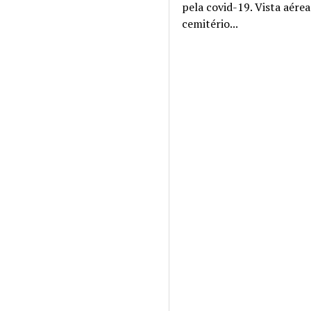
pela covid-19. Vista aére
cemitério...