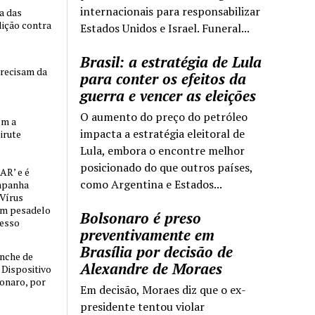
internacionais para responsabilizar
ia das
lição contra
Estados Unidos e Israel. Funeral...
Brasil: a estratégia de Lula
precisam da
para conter os efeitos da
guerra e vencer as eleições
O aumento do preço do petróleo
om a
impacta a estratégia eleitoral de
irute
Lula, embora o encontre melhor
posicionado do que outros países,
AR’ e é
como Argentina e Estados...
mpanha
 Vírus
um pesadelo
Bolsonaro é preso
cesso
preventivamente em
Brasília por decisão de
nche de
Alexandre de Moraes
o Dispositivo
sonaro, por
Em decisão, Moraes diz que o ex-
presidente tentou violar