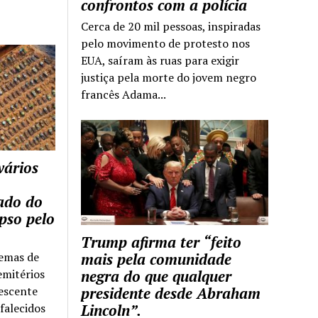
confrontos com a polícia
Cerca de 20 mil pessoas, inspiradas
pelo movimento de protesto nos
EUA, saíram às ruas para exigir
justiça pela morte do jovem negro
francês Adama...
vários
tado do
pso pelo
Trump afirma ter “feito
temas de
mais pela comunidade
emitérios
negra do que qualquer
escente
presidente desde Abraham
falecidos
Lincoln”.