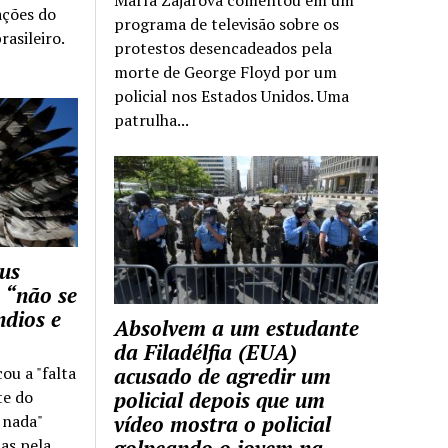
ações do
programa de televisão sobre os
rasileiro.
protestos desencadeados pela
morte de George Floyd por um
policial nos Estados Unidos. Uma
patrulha...
us
 “não se
ndios e
Absolvem a um estudante
da Filadélfia (EUA)
cou a "falta
acusado de agredir um
te do
policial depois que um
z nada"
vídeo mostra o policial
as pela