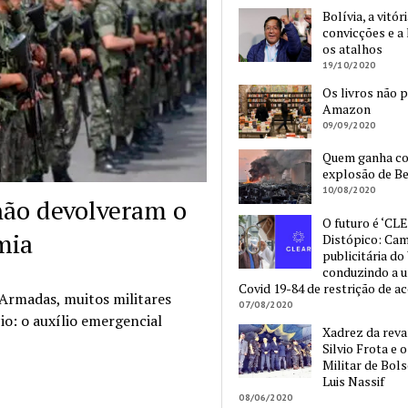
Bolívia, a vitór
convicções e a 
os atalhos
19/10/2020
Os livros não 
Amazon
09/09/2020
Quem ganha c
explosão de Be
10/08/2020
 não devolveram o
O futuro é ‘CLE
mia
Distópico: Ca
publicitária do
conduzindo a 
Covid 19-84 de restrição de a
 Armadas, muitos militares
07/08/2020
o: o auxílio emergencial
Xadrez da reva
Silvio Frota e 
Militar de Bol
Luis Nassif
08/06/2020