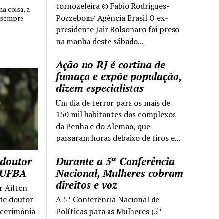
tornozeleira © Fabio Rodrigues-
 coisa, a
Pozzebom/ Agência Brasil O ex-
 sempre
presidente Jair Bolsonaro foi preso
na manhã deste sábado...
Ação no RJ é cortina de
fumaça e expõe população,
dizem especialistas
Um dia de terror para os mais de
150 mil habitantes dos complexos
da Penha e do Alemão, que
passaram horas debaixo de tiros e...
 doutor
Durante a 5ª Conferência
a UFBA
Nacional, Mulheres cobram
direitos e voz
r Ailton
 de doutor
A 5ª Conferência Nacional de
 cerimônia
Políticas para as Mulheres (5ª