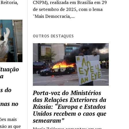
Reitoria,
CNPM), realizada em Brasília em 29
de setembro de 2025, com o lema
"Mais Democracia,...
OUTROS DESTAQUES
ituação
ca
s do
Porta-voz do Ministérios
das Relações Exteriores da
enas no
Rússia: “Europa e Estados
Unidos recebem o caos que
ões mais
semearam”
são as que
María Zajárova comentou em um