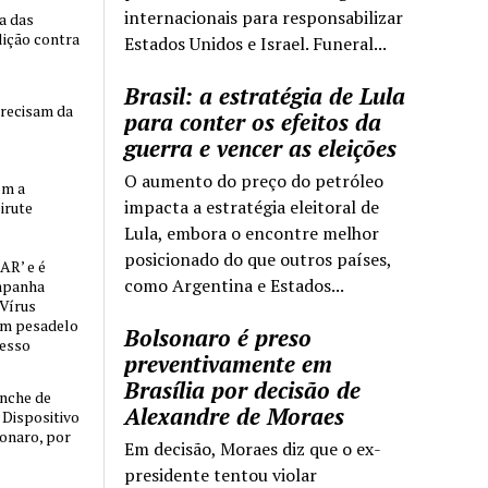
internacionais para responsabilizar
ia das
lição contra
Estados Unidos e Israel. Funeral...
Brasil: a estratégia de Lula
precisam da
para conter os efeitos da
guerra e vencer as eleições
O aumento do preço do petróleo
om a
impacta a estratégia eleitoral de
irute
Lula, embora o encontre melhor
posicionado do que outros países,
AR’ e é
como Argentina e Estados...
mpanha
 Vírus
um pesadelo
Bolsonaro é preso
cesso
preventivamente em
Brasília por decisão de
nche de
Alexandre de Moraes
o Dispositivo
sonaro, por
Em decisão, Moraes diz que o ex-
presidente tentou violar