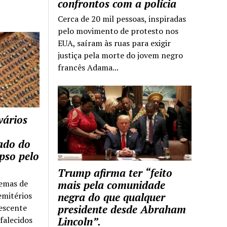
confrontos com a polícia
Cerca de 20 mil pessoas, inspiradas
pelo movimento de protesto nos
EUA, saíram às ruas para exigir
justiça pela morte do jovem negro
francês Adama...
vários
tado do
pso pelo
Trump afirma ter “feito
temas de
mais pela comunidade
emitérios
negra do que qualquer
escente
presidente desde Abraham
falecidos
Lincoln”.