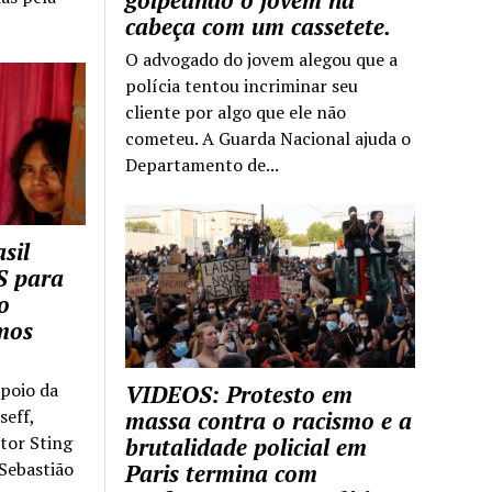
golpeando o jovem na
cabeça com um cassetete.
O advogado do jovem alegou que a
polícia tentou incriminar seu
cliente por algo que ele não
cometeu. A Guarda Nacional ajuda o
Departamento de...
sil
S para
o
mos
apoio da
VIDEOS: Protesto em
seff,
massa contra o racismo e a
ntor Sting
brutalidade policial em
 Sebastião
Paris termina com