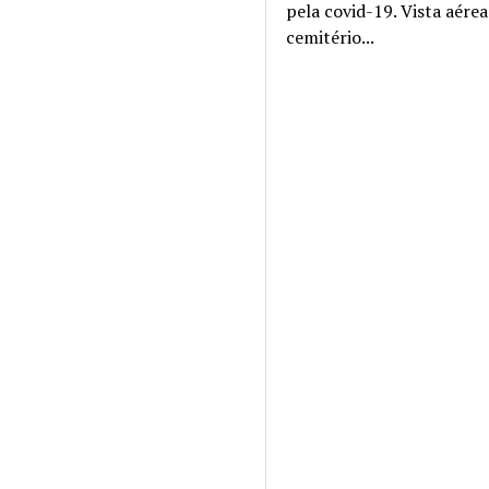
pela covid-19. Vista aére
cemitério...