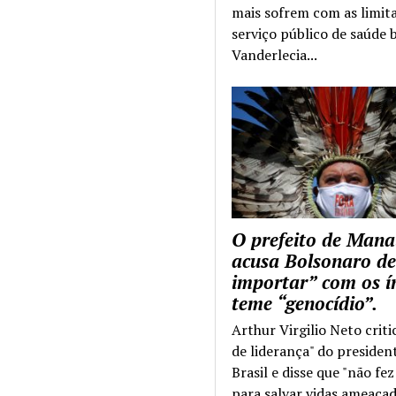
mais sofrem com as limit
serviço público de saúde b
Vanderlecia...
O prefeito de Mana
acusa Bolsonaro de
importar” com os í
teme “genocídio”.
Arthur Virgilio Neto criti
de liderança" do presiden
Brasil e disse que "não fe
para salvar vidas ameaçad