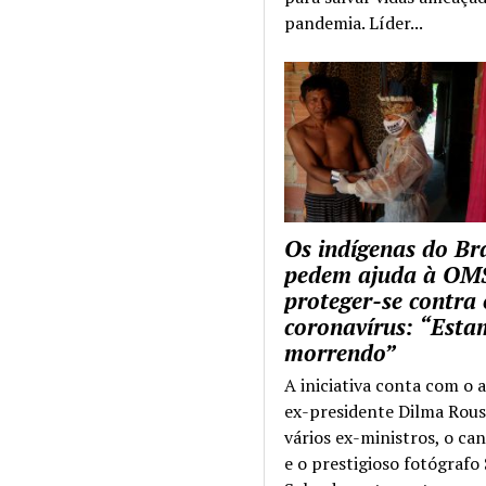
pandemia. Líder...
Os indígenas do Bra
pedem ajuda à OM
proteger-se contra 
coronavírus: “Esta
morrendo”
A iniciativa conta com o 
ex-presidente Dilma Rous
vários ex-ministros, o ca
e o prestigioso fotógrafo