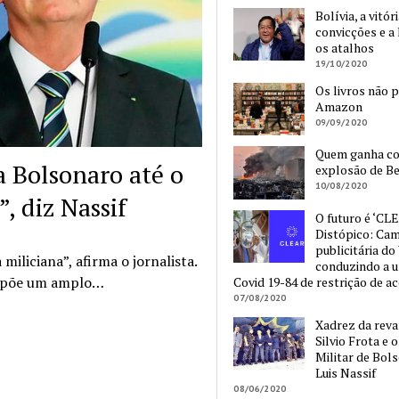
Bolívia, a vitór
convicções e a 
os atalhos
19/10/2020
Os livros não 
Amazon
09/09/2020
Quem ganha c
a Bolsonaro até o
explosão de Be
10/08/2020
, diz Nassif
O futuro é ‘CLE
Distópico: Ca
publicitária do
iliciana”, afirma o jornalista.
conduzindo a 
propõe um amplo…
Covid 19-84 de restrição de a
07/08/2020
Xadrez da reva
Silvio Frota e 
Militar de Bol
Luis Nassif
08/06/2020