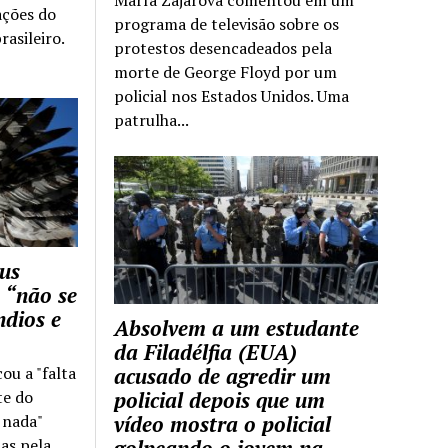
ações do
programa de televisão sobre os
rasileiro.
protestos desencadeados pela
morte de George Floyd por um
policial nos Estados Unidos. Uma
patrulha...
us
 “não se
ndios e
Absolvem a um estudante
da Filadélfia (EUA)
cou a "falta
acusado de agredir um
te do
policial depois que um
z nada"
vídeo mostra o policial
as pela