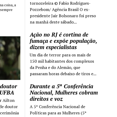
tornozeleira © Fabio Rodrigues-
 coisa, a
Pozzebom/ Agência Brasil O ex-
 sempre
presidente Jair Bolsonaro foi preso
na manhã deste sábado...
Ação no RJ é cortina de
fumaça e expõe população,
dizem especialistas
Um dia de terror para os mais de
150 mil habitantes dos complexos
da Penha e do Alemão, que
passaram horas debaixo de tiros e...
 doutor
Durante a 5ª Conferência
a UFBA
Nacional, Mulheres cobram
direitos e voz
r Ailton
 de doutor
A 5ª Conferência Nacional de
 cerimônia
Políticas para as Mulheres (5ª