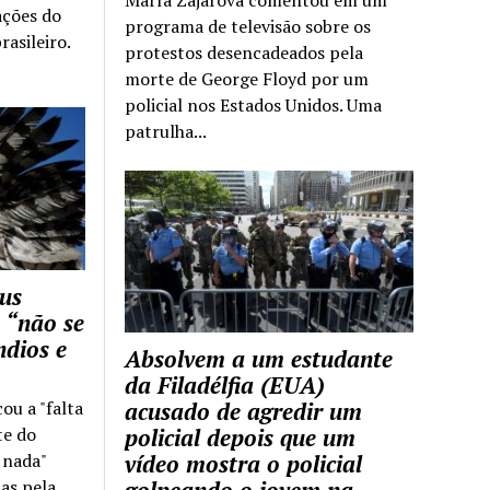
ações do
programa de televisão sobre os
rasileiro.
protestos desencadeados pela
morte de George Floyd por um
policial nos Estados Unidos. Uma
patrulha...
us
 “não se
ndios e
Absolvem a um estudante
da Filadélfia (EUA)
cou a "falta
acusado de agredir um
te do
policial depois que um
z nada"
vídeo mostra o policial
as pela