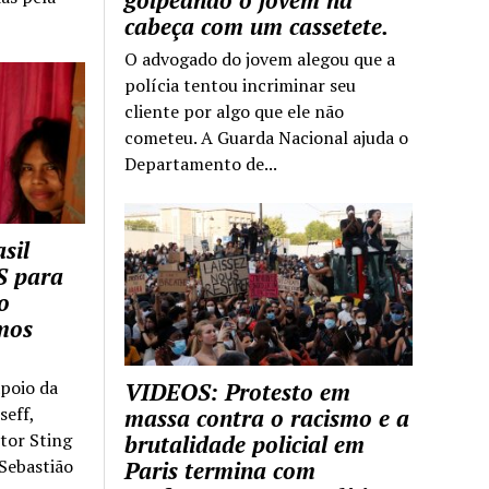
golpeando o jovem na
cabeça com um cassetete.
O advogado do jovem alegou que a
polícia tentou incriminar seu
cliente por algo que ele não
cometeu. A Guarda Nacional ajuda o
Departamento de...
sil
S para
o
mos
apoio da
VIDEOS: Protesto em
seff,
massa contra o racismo e a
ntor Sting
brutalidade policial em
 Sebastião
Paris termina com