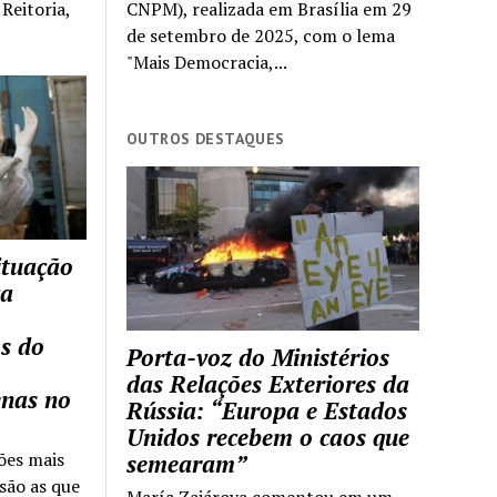
Reitoria,
CNPM), realizada em Brasília em 29
de setembro de 2025, com o lema
"Mais Democracia,...
OUTROS DESTAQUES
ituação
ca
s do
Porta-voz do Ministérios
das Relações Exteriores da
enas no
Rússia: “Europa e Estados
Unidos recebem o caos que
ões mais
semearam”
são as que
María Zajárova comentou em um