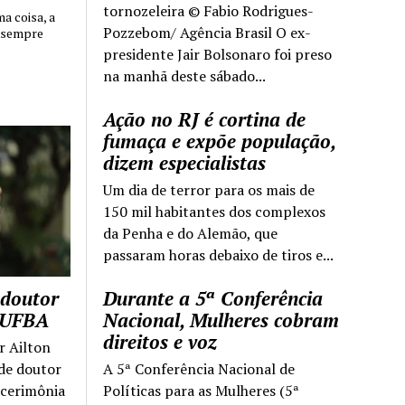
tornozeleira © Fabio Rodrigues-
 coisa, a
Pozzebom/ Agência Brasil O ex-
 sempre
presidente Jair Bolsonaro foi preso
na manhã deste sábado...
Ação no RJ é cortina de
fumaça e expõe população,
dizem especialistas
Um dia de terror para os mais de
150 mil habitantes dos complexos
da Penha e do Alemão, que
passaram horas debaixo de tiros e...
 doutor
Durante a 5ª Conferência
a UFBA
Nacional, Mulheres cobram
direitos e voz
r Ailton
 de doutor
A 5ª Conferência Nacional de
 cerimônia
Políticas para as Mulheres (5ª