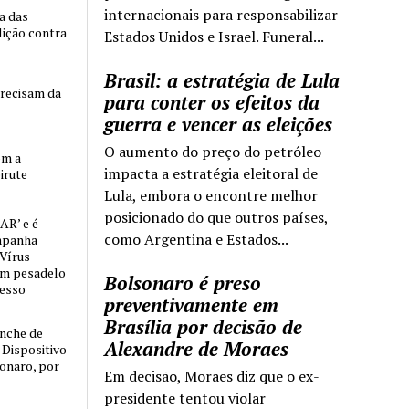
internacionais para responsabilizar
ia das
lição contra
Estados Unidos e Israel. Funeral...
Brasil: a estratégia de Lula
precisam da
para conter os efeitos da
guerra e vencer as eleições
O aumento do preço do petróleo
om a
impacta a estratégia eleitoral de
irute
Lula, embora o encontre melhor
posicionado do que outros países,
AR’ e é
como Argentina e Estados...
mpanha
 Vírus
um pesadelo
Bolsonaro é preso
cesso
preventivamente em
Brasília por decisão de
nche de
Alexandre de Moraes
o Dispositivo
sonaro, por
Em decisão, Moraes diz que o ex-
presidente tentou violar