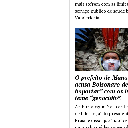
mais sofrem com as limit
serviço público de saúde b
Vanderlecia...
O prefeito de Mana
acusa Bolsonaro de
importar” com os í
teme “genocídio”.
Arthur Virgilio Neto criti
de liderança" do presiden
Brasil e disse que "não fe
para salvar vidas ameaçad