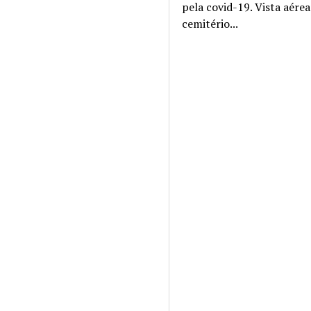
pela covid-19. Vista aére
cemitério...