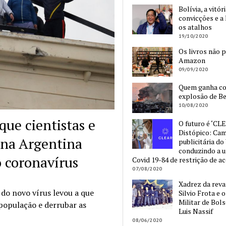
Bolívia, a vitór
convicções e a 
os atalhos
19/10/2020
Os livros não 
Amazon
09/09/2020
Quem ganha c
explosão de Be
10/08/2020
que cientistas e
O futuro é ‘CLE
Distópico: Ca
na Argentina
publicitária do
conduzindo a 
o coronavírus
Covid 19-84 de restrição de a
07/08/2020
Xadrez da reva
do novo vírus levou a que
Silvio Frota e 
Militar de Bol
 população e derrubar as
Luis Nassif
08/06/2020