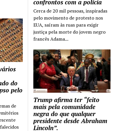
confrontos com a polícia
Cerca de 20 mil pessoas, inspiradas
pelo movimento de protesto nos
EUA, saíram às ruas para exigir
justiça pela morte do jovem negro
francês Adama...
vários
tado do
pso pelo
Trump afirma ter “feito
temas de
mais pela comunidade
emitérios
negra do que qualquer
escente
presidente desde Abraham
falecidos
Lincoln”.