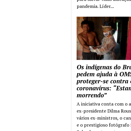
pandemia. Líder...
Os indígenas do Bra
pedem ajuda à OM
proteger-se contra 
coronavírus: “Esta
morrendo”
A iniciativa conta com o 
ex-presidente Dilma Rous
vários ex-ministros, o ca
e o prestigioso fotógrafo