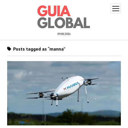
open
menu
09/08/2026
Posts tagged as “manna”