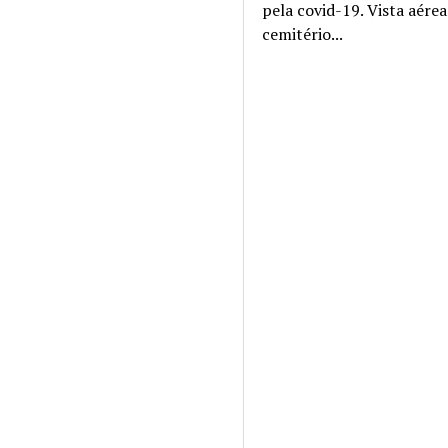
pela covid-19. Vista aére
cemitério...