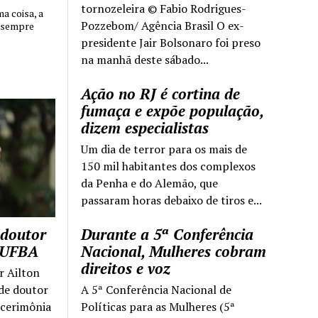
tornozeleira © Fabio Rodrigues-
 coisa, a
Pozzebom/ Agência Brasil O ex-
 sempre
presidente Jair Bolsonaro foi preso
na manhã deste sábado...
Ação no RJ é cortina de
fumaça e expõe população,
dizem especialistas
Um dia de terror para os mais de
150 mil habitantes dos complexos
da Penha e do Alemão, que
passaram horas debaixo de tiros e...
 doutor
Durante a 5ª Conferência
a UFBA
Nacional, Mulheres cobram
direitos e voz
r Ailton
 de doutor
A 5ª Conferência Nacional de
 cerimônia
Políticas para as Mulheres (5ª