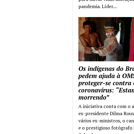
pandemia. Líder...
Os indígenas do Bra
pedem ajuda à OM
proteger-se contra 
coronavírus: “Esta
morrendo”
A iniciativa conta com o 
ex-presidente Dilma Rous
vários ex-ministros, o ca
e o prestigioso fotógrafo