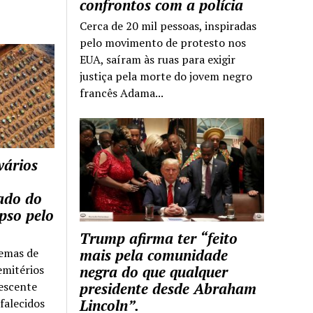
confrontos com a polícia
Cerca de 20 mil pessoas, inspiradas
pelo movimento de protesto nos
EUA, saíram às ruas para exigir
justiça pela morte do jovem negro
francês Adama...
vários
tado do
pso pelo
Trump afirma ter “feito
temas de
mais pela comunidade
emitérios
negra do que qualquer
escente
presidente desde Abraham
falecidos
Lincoln”.