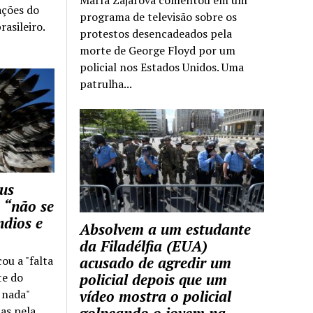
ações do
programa de televisão sobre os
rasileiro.
protestos desencadeados pela
morte de George Floyd por um
policial nos Estados Unidos. Uma
patrulha...
us
 “não se
ndios e
Absolvem a um estudante
da Filadélfia (EUA)
cou a "falta
acusado de agredir um
te do
policial depois que um
z nada"
vídeo mostra o policial
as pela