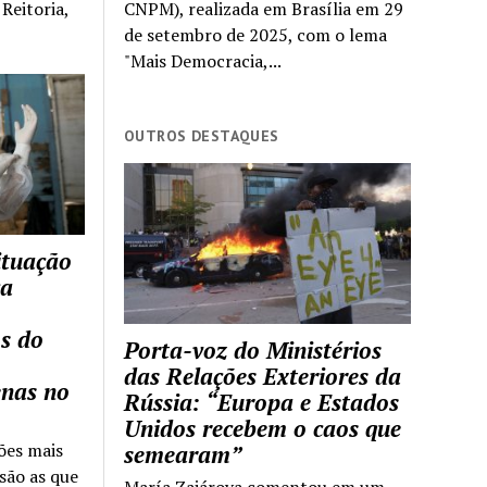
Reitoria,
CNPM), realizada em Brasília em 29
de setembro de 2025, com o lema
"Mais Democracia,...
OUTROS DESTAQUES
ituação
ca
s do
Porta-voz do Ministérios
das Relações Exteriores da
enas no
Rússia: “Europa e Estados
Unidos recebem o caos que
ões mais
semearam”
são as que
María Zajárova comentou em um