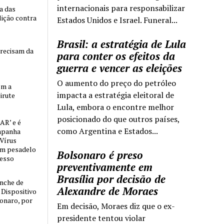
internacionais para responsabilizar
ia das
lição contra
Estados Unidos e Israel. Funeral...
Brasil: a estratégia de Lula
precisam da
para conter os efeitos da
guerra e vencer as eleições
O aumento do preço do petróleo
om a
impacta a estratégia eleitoral de
irute
Lula, embora o encontre melhor
posicionado do que outros países,
AR’ e é
como Argentina e Estados...
mpanha
 Vírus
um pesadelo
Bolsonaro é preso
cesso
preventivamente em
Brasília por decisão de
nche de
Alexandre de Moraes
o Dispositivo
sonaro, por
Em decisão, Moraes diz que o ex-
presidente tentou violar