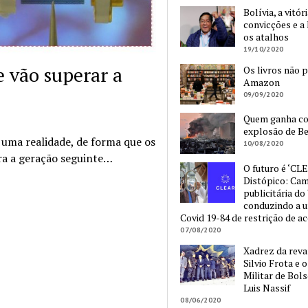
Bolívia, a vitór
convicções e a 
os atalhos
19/10/2020
 vão superar a
Os livros não 
Amazon
09/09/2020
Quem ganha c
explosão de Be
 uma realidade, de forma que os
10/08/2020
ra a geração seguinte…
O futuro é ‘CLE
Distópico: Ca
publicitária do
conduzindo a 
Covid 19-84 de restrição de a
07/08/2020
Xadrez da reva
Silvio Frota e 
Militar de Bol
Luis Nassif
08/06/2020