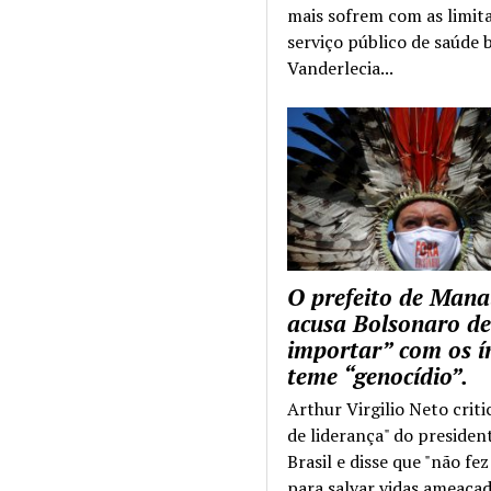
mais sofrem com as limit
serviço público de saúde b
Vanderlecia...
O prefeito de Mana
acusa Bolsonaro de
importar” com os í
teme “genocídio”.
Arthur Virgilio Neto criti
de liderança" do presiden
Brasil e disse que "não fe
para salvar vidas ameaçad