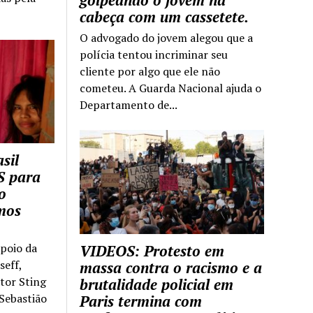
golpeando o jovem na
cabeça com um cassetete.
O advogado do jovem alegou que a
polícia tentou incriminar seu
cliente por algo que ele não
cometeu. A Guarda Nacional ajuda o
Departamento de...
sil
S para
o
mos
apoio da
VIDEOS: Protesto em
seff,
massa contra o racismo e a
ntor Sting
brutalidade policial em
 Sebastião
Paris termina com