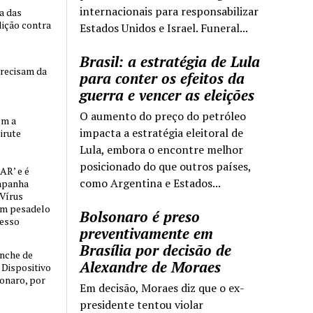
internacionais para responsabilizar
ia das
lição contra
Estados Unidos e Israel. Funeral...
Brasil: a estratégia de Lula
precisam da
para conter os efeitos da
guerra e vencer as eleições
O aumento do preço do petróleo
om a
impacta a estratégia eleitoral de
irute
Lula, embora o encontre melhor
posicionado do que outros países,
AR’ e é
como Argentina e Estados...
mpanha
 Vírus
um pesadelo
Bolsonaro é preso
cesso
preventivamente em
Brasília por decisão de
nche de
Alexandre de Moraes
o Dispositivo
sonaro, por
Em decisão, Moraes diz que o ex-
presidente tentou violar