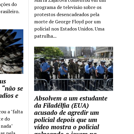
ações do
programa de televisão sobre os
rasileiro.
protestos desencadeados pela
morte de George Floyd por um
policial nos Estados Unidos. Uma
patrulha...
us
 “não se
ndios e
Absolvem a um estudante
da Filadélfia (EUA)
cou a "falta
acusado de agredir um
te do
policial depois que um
z nada"
vídeo mostra o policial
as pela