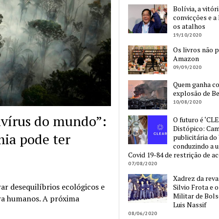
Bolívia, a vitór
convicções e a 
os atalhos
19/10/2020
Os livros não 
Amazon
09/09/2020
Quem ganha c
explosão de Be
10/08/2020
avírus do mundo”:
O futuro é ‘CLE
Distópico: Ca
ia pode ter
publicitária do
conduzindo a 
Covid 19-84 de restrição de a
07/08/2020
Xadrez da reva
r desequilíbrios ecológicos e
Silvio Frota e 
Militar de Bol
para humanos. A próxima
Luis Nassif
08/06/2020