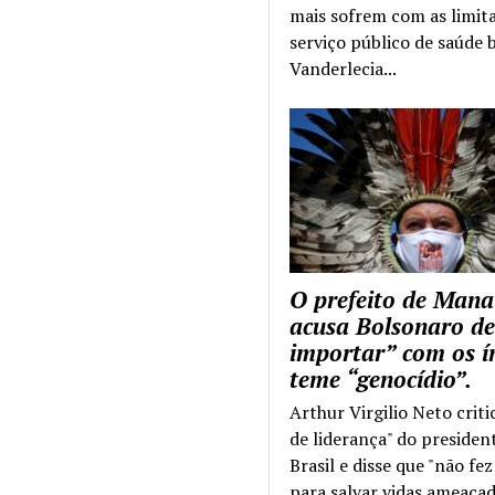
mais sofrem com as limit
serviço público de saúde b
Vanderlecia...
O prefeito de Mana
acusa Bolsonaro de
importar” com os í
teme “genocídio”.
Arthur Virgilio Neto criti
de liderança" do presiden
Brasil e disse que "não fe
para salvar vidas ameaçad