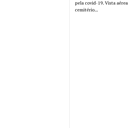
pela covid-19. Vista aére
cemitério...