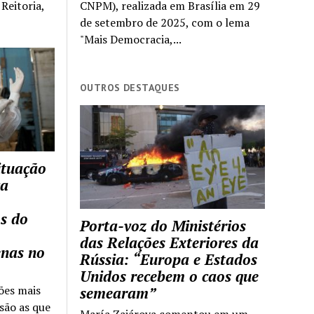
Reitoria,
CNPM), realizada em Brasília em 29
de setembro de 2025, com o lema
"Mais Democracia,...
OUTROS DESTAQUES
ituação
ca
s do
Porta-voz do Ministérios
das Relações Exteriores da
enas no
Rússia: “Europa e Estados
Unidos recebem o caos que
ões mais
semearam”
são as que
María Zajárova comentou em um