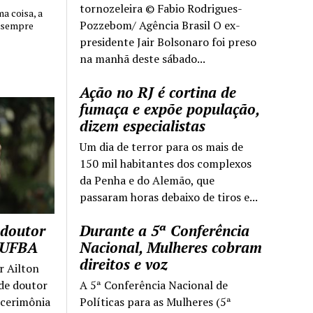
tornozeleira © Fabio Rodrigues-
 coisa, a
Pozzebom/ Agência Brasil O ex-
 sempre
presidente Jair Bolsonaro foi preso
na manhã deste sábado...
Ação no RJ é cortina de
fumaça e expõe população,
dizem especialistas
Um dia de terror para os mais de
150 mil habitantes dos complexos
da Penha e do Alemão, que
passaram horas debaixo de tiros e...
 doutor
Durante a 5ª Conferência
a UFBA
Nacional, Mulheres cobram
direitos e voz
r Ailton
 de doutor
A 5ª Conferência Nacional de
 cerimônia
Políticas para as Mulheres (5ª