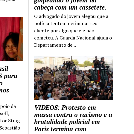
golpeando o jovem na
cabeça com um cassetete.
O advogado do jovem alegou que a
polícia tentou incriminar seu
cliente por algo que ele não
cometeu. A Guarda Nacional ajuda o
Departamento de...
sil
S para
o
mos
apoio da
VIDEOS: Protesto em
seff,
massa contra o racismo e a
ntor Sting
brutalidade policial em
 Sebastião
Paris termina com