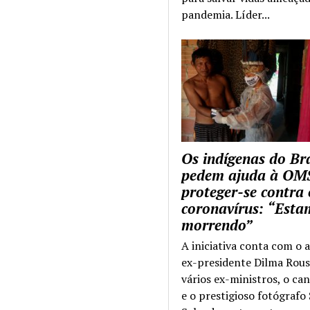
pandemia. Líder...
Os indígenas do Bra
pedem ajuda à OM
proteger-se contra 
coronavírus: “Esta
morrendo”
A iniciativa conta com o 
ex-presidente Dilma Rous
vários ex-ministros, o ca
e o prestigioso fotógrafo