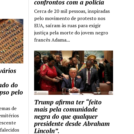
confrontos com a polícia
Cerca de 20 mil pessoas, inspiradas
pelo movimento de protesto nos
EUA, saíram às ruas para exigir
justiça pela morte do jovem negro
francês Adama...
vários
tado do
pso pelo
Trump afirma ter “feito
temas de
mais pela comunidade
emitérios
negra do que qualquer
escente
presidente desde Abraham
falecidos
Lincoln”.