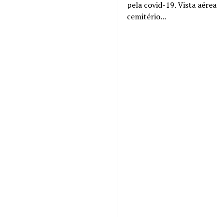
pela covid-19. Vista aére
cemitério...