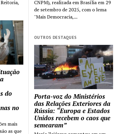
Reitoria,
CNPM), realizada em Brasília em 29
de setembro de 2025, com o lema
"Mais Democracia,...
OUTROS DESTAQUES
ituação
ca
s do
Porta-voz do Ministérios
das Relações Exteriores da
enas no
Rússia: “Europa e Estados
Unidos recebem o caos que
ões mais
semearam”
são as que
María Zajárova comentou em um