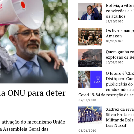
Bolívia, a vitór
convicções e a 
os atalhos
19/10/2020
Os livros não 
Amazon
09/09/2020
Quem ganha c
explosão de Be
10/08/2020
O futuro é ‘CLE
Distópico: Ca
publicitária do
conduzindo a 
a ONU para deter
Covid 19-84 de restrição de a
07/08/2020
Xadrez da reva
Silvio Frota e 
Militar de Bol
 a ativação do mecanismo União
Luis Nassif
 Assembleia Geral das
08/06/2020