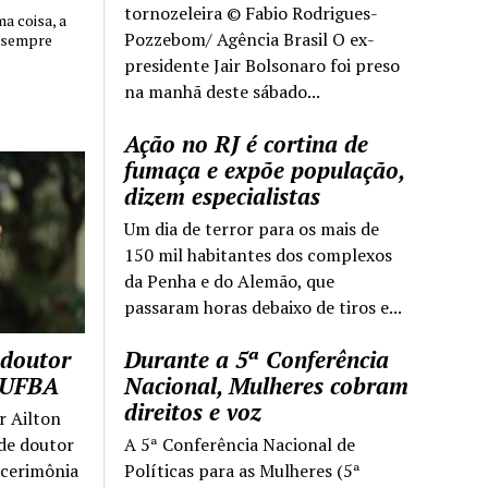
tornozeleira © Fabio Rodrigues-
 coisa, a
Pozzebom/ Agência Brasil O ex-
 sempre
presidente Jair Bolsonaro foi preso
na manhã deste sábado...
Ação no RJ é cortina de
fumaça e expõe população,
dizem especialistas
Um dia de terror para os mais de
150 mil habitantes dos complexos
da Penha e do Alemão, que
passaram horas debaixo de tiros e...
 doutor
Durante a 5ª Conferência
a UFBA
Nacional, Mulheres cobram
direitos e voz
r Ailton
 de doutor
A 5ª Conferência Nacional de
 cerimônia
Políticas para as Mulheres (5ª