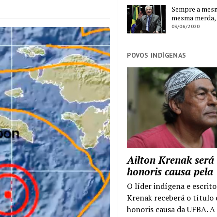
Sempre a mesma
mesma merda,
03/06/2020
POVOS INDÍGENAS
Ailton Krenak será
honoris causa pel
O líder indígena e escrito
Krenak receberá o título
honoris causa da UFBA. A