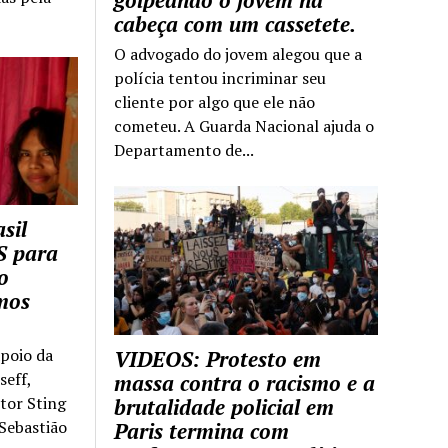
golpeando o jovem na
cabeça com um cassetete.
O advogado do jovem alegou que a
polícia tentou incriminar seu
cliente por algo que ele não
cometeu. A Guarda Nacional ajuda o
Departamento de...
sil
S para
o
mos
apoio da
VIDEOS: Protesto em
seff,
massa contra o racismo e a
ntor Sting
brutalidade policial em
 Sebastião
Paris termina com