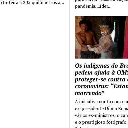
arta-feira a 205 quilômetros a…
pandemia. Líder...
Os indígenas do Bra
pedem ajuda à OM
proteger-se contra 
coronavírus: “Esta
morrendo”
A iniciativa conta com o 
ex-presidente Dilma Rous
vários ex-ministros, o ca
e o prestigioso fotógrafo