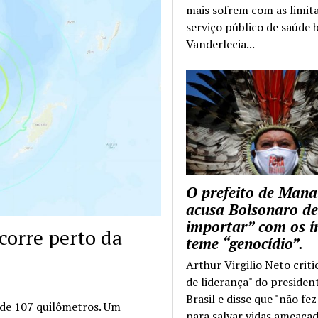
mais sofrem com as limit
serviço público de saúde b
Vanderlecia...
O prefeito de Mana
acusa Bolsonaro de
importar” com os í
corre perto da
teme “genocídio”.
Arthur Virgilio Neto criti
de liderança" do presiden
Brasil e disse que "não fe
 de 107 quilômetros. Um
para salvar vidas ameaçad