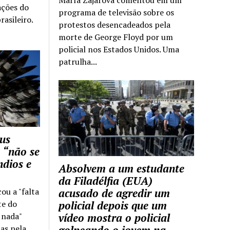
ações do
programa de televisão sobre os
rasileiro.
protestos desencadeados pela
morte de George Floyd por um
policial nos Estados Unidos. Uma
patrulha...
us
 “não se
ndios e
Absolvem a um estudante
da Filadélfia (EUA)
cou a "falta
acusado de agredir um
te do
policial depois que um
z nada"
vídeo mostra o policial
as pela