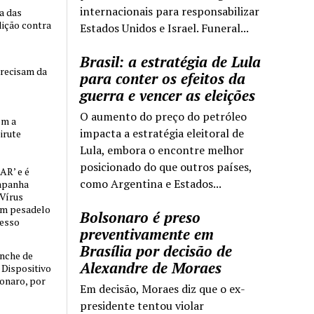
internacionais para responsabilizar
ia das
lição contra
Estados Unidos e Israel. Funeral...
Brasil: a estratégia de Lula
precisam da
para conter os efeitos da
guerra e vencer as eleições
O aumento do preço do petróleo
om a
impacta a estratégia eleitoral de
irute
Lula, embora o encontre melhor
posicionado do que outros países,
AR’ e é
como Argentina e Estados...
mpanha
 Vírus
um pesadelo
Bolsonaro é preso
cesso
preventivamente em
Brasília por decisão de
nche de
Alexandre de Moraes
o Dispositivo
sonaro, por
Em decisão, Moraes diz que o ex-
presidente tentou violar