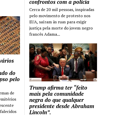
confrontos com a polícia
Cerca de 20 mil pessoas, inspiradas
pelo movimento de protesto nos
EUA, saíram às ruas para exigir
justiça pela morte do jovem negro
francês Adama...
vários
tado do
pso pelo
Trump afirma ter “feito
temas de
mais pela comunidade
emitérios
negra do que qualquer
escente
presidente desde Abraham
falecidos
Lincoln”.