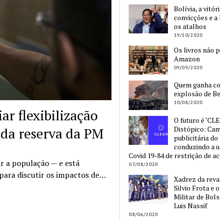
Bolívia, a vitór
convicções e a 
os atalhos
19/10/2020
Os livros não 
Amazon
09/09/2020
Quem ganha c
explosão de Be
10/08/2020
ar flexibilização
O futuro é ‘CLE
 da reserva da PM
Distópico: Ca
publicitária do
conduzindo a 
Covid 19-84 de restrição de a
r a população — e está
07/08/2020
 para discutir os impactos de…
Xadrez da reva
Silvio Frota e 
Militar de Bol
Luis Nassif
08/06/2020