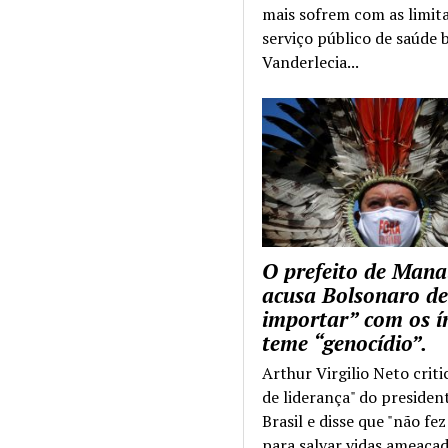
mais sofrem com as limit
serviço público de saúde b
Vanderlecia...
O prefeito de Mana
acusa Bolsonaro de
importar” com os í
teme “genocídio”.
Arthur Virgilio Neto criti
de liderança" do presiden
Brasil e disse que "não fe
para salvar vidas ameaçad