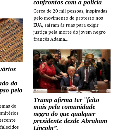
confrontos com a polícia
Cerca de 20 mil pessoas, inspiradas
pelo movimento de protesto nos
EUA, saíram às ruas para exigir
justiça pela morte do jovem negro
francês Adama...
vários
tado do
pso pelo
Trump afirma ter “feito
temas de
mais pela comunidade
emitérios
negra do que qualquer
escente
presidente desde Abraham
falecidos
Lincoln”.