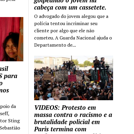
golpeando o jovem na
cabeça com um cassetete.
O advogado do jovem alegou que a
polícia tentou incriminar seu
cliente por algo que ele não
cometeu. A Guarda Nacional ajuda o
Departamento de...
sil
S para
o
mos
apoio da
VIDEOS: Protesto em
seff,
massa contra o racismo e a
ntor Sting
brutalidade policial em
 Sebastião
Paris termina com