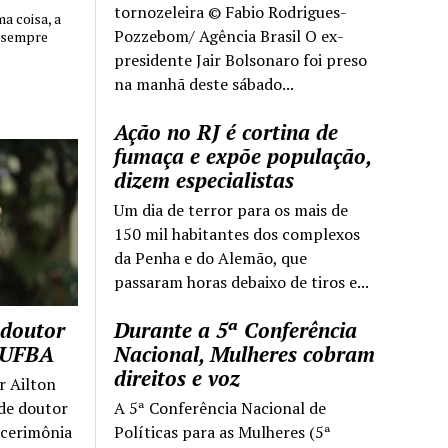
tornozeleira © Fabio Rodrigues-
 coisa, a
Pozzebom/ Agência Brasil O ex-
 sempre
presidente Jair Bolsonaro foi preso
na manhã deste sábado...
Ação no RJ é cortina de
fumaça e expõe população,
dizem especialistas
Um dia de terror para os mais de
150 mil habitantes dos complexos
da Penha e do Alemão, que
passaram horas debaixo de tiros e...
 doutor
Durante a 5ª Conferência
a UFBA
Nacional, Mulheres cobram
direitos e voz
r Ailton
 de doutor
A 5ª Conferência Nacional de
 cerimônia
Políticas para as Mulheres (5ª