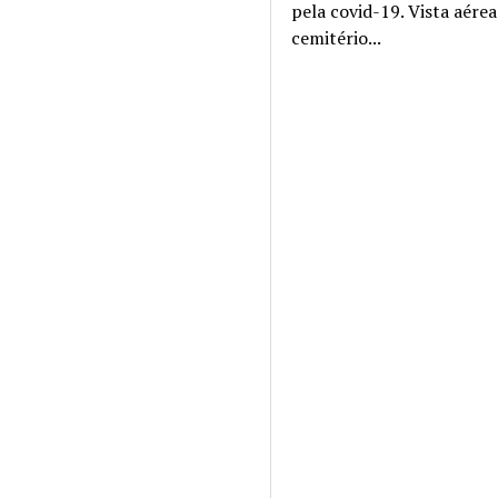
pela covid-19. Vista aére
cemitério...