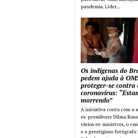
pandemia. Líder...
Os indígenas do Bra
pedem ajuda à OM
proteger-se contra 
coronavírus: “Esta
morrendo”
A iniciativa conta com o 
ex-presidente Dilma Rous
vários ex-ministros, o ca
e o prestigioso fotógrafo