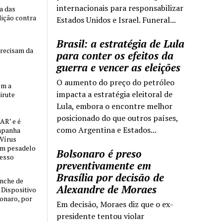
internacionais para responsabilizar
ia das
lição contra
Estados Unidos e Israel. Funeral...
Brasil: a estratégia de Lula
precisam da
para conter os efeitos da
guerra e vencer as eleições
O aumento do preço do petróleo
om a
impacta a estratégia eleitoral de
irute
Lula, embora o encontre melhor
posicionado do que outros países,
AR’ e é
como Argentina e Estados...
mpanha
 Vírus
um pesadelo
Bolsonaro é preso
cesso
preventivamente em
Brasília por decisão de
nche de
Alexandre de Moraes
o Dispositivo
sonaro, por
Em decisão, Moraes diz que o ex-
presidente tentou violar