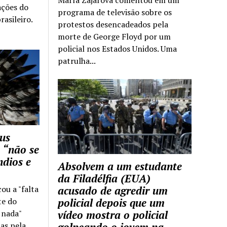
ações do
programa de televisão sobre os
rasileiro.
protestos desencadeados pela
morte de George Floyd por um
policial nos Estados Unidos. Uma
patrulha...
us
 “não se
ndios e
Absolvem a um estudante
da Filadélfia (EUA)
cou a "falta
acusado de agredir um
te do
policial depois que um
z nada"
vídeo mostra o policial
as pela