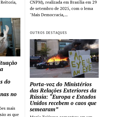
Reitoria,
CNPM), realizada em Brasília em 29
de setembro de 2025, com o lema
"Mais Democracia,...
OUTROS DESTAQUES
ituação
ca
s do
Porta-voz do Ministérios
das Relações Exteriores da
enas no
Rússia: “Europa e Estados
Unidos recebem o caos que
ões mais
semearam”
são as que
María Zajárova comentou em um