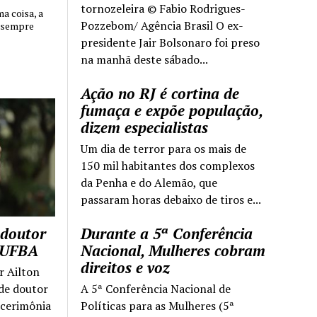
tornozeleira © Fabio Rodrigues-
 coisa, a
Pozzebom/ Agência Brasil O ex-
 sempre
presidente Jair Bolsonaro foi preso
na manhã deste sábado...
Ação no RJ é cortina de
fumaça e expõe população,
dizem especialistas
Um dia de terror para os mais de
150 mil habitantes dos complexos
da Penha e do Alemão, que
passaram horas debaixo de tiros e...
 doutor
Durante a 5ª Conferência
a UFBA
Nacional, Mulheres cobram
direitos e voz
r Ailton
 de doutor
A 5ª Conferência Nacional de
 cerimônia
Políticas para as Mulheres (5ª