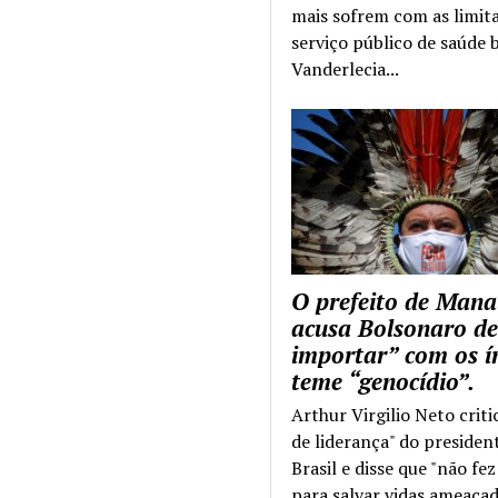
mais sofrem com as limit
serviço público de saúde b
Vanderlecia...
O prefeito de Mana
acusa Bolsonaro de
importar” com os í
teme “genocídio”.
Arthur Virgilio Neto criti
de liderança" do presiden
Brasil e disse que "não fe
para salvar vidas ameaçad