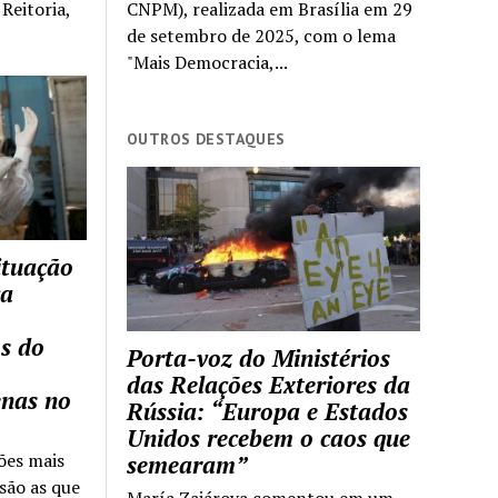
Reitoria,
CNPM), realizada em Brasília em 29
de setembro de 2025, com o lema
"Mais Democracia,...
OUTROS DESTAQUES
ituação
ca
s do
Porta-voz do Ministérios
das Relações Exteriores da
enas no
Rússia: “Europa e Estados
Unidos recebem o caos que
ões mais
semearam”
são as que
María Zajárova comentou em um