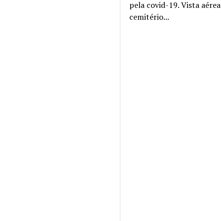
pela covid-19. Vista aére
cemitério...