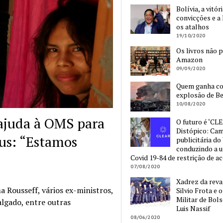
Bolívia, a vitór
convicções e a 
os atalhos
19/10/2020
Os livros não 
Amazon
09/09/2020
Quem ganha c
explosão de Be
10/08/2020
ajuda à OMS para
O futuro é ‘CLE
Distópico: Ca
rus: “Estamos
publicitária do
conduzindo a 
Covid 19-84 de restrição de a
07/08/2020
Xadrez da reva
a Rousseff, vários ex-ministros,
Silvio Frota e 
Militar de Bol
algado, entre outras
Luis Nassif
08/06/2020