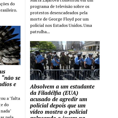
ações do
programa de televisão sobre os
rasileiro.
protestos desencadeados pela
morte de George Floyd por um
policial nos Estados Unidos. Uma
patrulha...
us
 “não se
ndios e
Absolvem a um estudante
da Filadélfia (EUA)
cou a "falta
acusado de agredir um
te do
policial depois que um
z nada"
vídeo mostra o policial
as pela