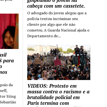
golpeando o jovem na
cabeça com um cassetete.
O advogado do jovem alegou que a
polícia tentou incriminar seu
cliente por algo que ele não
cometeu. A Guarda Nacional ajuda o
Departamento de...
sil
S para
o
mos
apoio da
VIDEOS: Protesto em
seff,
massa contra o racismo e a
ntor Sting
brutalidade policial em
 Sebastião
Paris termina com