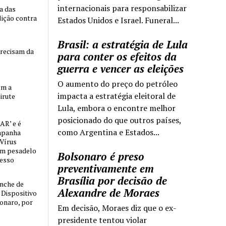
internacionais para responsabilizar
ia das
lição contra
Estados Unidos e Israel. Funeral...
Brasil: a estratégia de Lula
precisam da
para conter os efeitos da
guerra e vencer as eleições
O aumento do preço do petróleo
om a
impacta a estratégia eleitoral de
irute
Lula, embora o encontre melhor
posicionado do que outros países,
AR’ e é
como Argentina e Estados...
mpanha
 Vírus
um pesadelo
Bolsonaro é preso
cesso
preventivamente em
Brasília por decisão de
nche de
Alexandre de Moraes
o Dispositivo
sonaro, por
Em decisão, Moraes diz que o ex-
presidente tentou violar