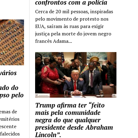
confrontos com a polícia
Cerca de 20 mil pessoas, inspiradas
pelo movimento de protesto nos
EUA, saíram às ruas para exigir
justiça pela morte do jovem negro
francês Adama...
vários
tado do
pso pelo
Trump afirma ter “feito
temas de
mais pela comunidade
emitérios
negra do que qualquer
escente
presidente desde Abraham
falecidos
Lincoln”.