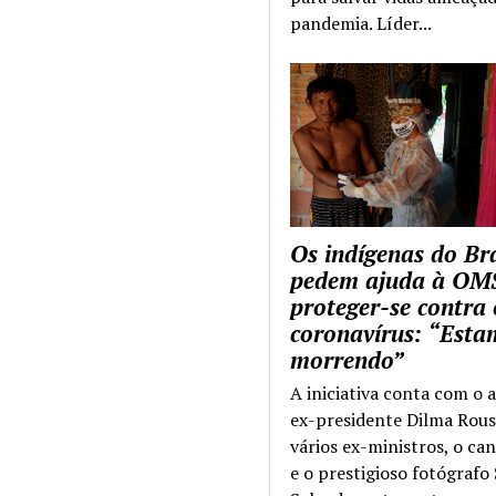
pandemia. Líder...
Os indígenas do Bra
pedem ajuda à OM
proteger-se contra 
coronavírus: “Esta
morrendo”
A iniciativa conta com o 
ex-presidente Dilma Rous
vários ex-ministros, o ca
e o prestigioso fotógrafo