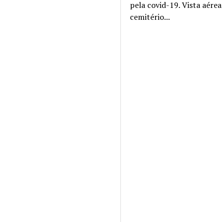
pela covid-19. Vista aére
cemitério...