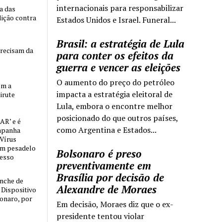
internacionais para responsabilizar
ia das
lição contra
Estados Unidos e Israel. Funeral...
Brasil: a estratégia de Lula
precisam da
para conter os efeitos da
guerra e vencer as eleições
O aumento do preço do petróleo
om a
impacta a estratégia eleitoral de
irute
Lula, embora o encontre melhor
posicionado do que outros países,
AR’ e é
como Argentina e Estados...
mpanha
 Vírus
um pesadelo
Bolsonaro é preso
cesso
preventivamente em
Brasília por decisão de
nche de
Alexandre de Moraes
o Dispositivo
sonaro, por
Em decisão, Moraes diz que o ex-
presidente tentou violar