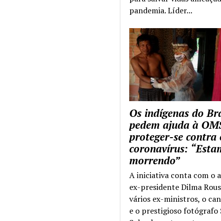
pandemia. Líder...
Os indígenas do Bra
pedem ajuda à OM
proteger-se contra 
coronavírus: “Esta
morrendo”
A iniciativa conta com o 
ex-presidente Dilma Rous
vários ex-ministros, o ca
e o prestigioso fotógrafo