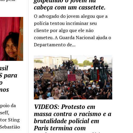
golpeando o jovem na
cabeça com um cassetete.
O advogado do jovem alegou que a
polícia tentou incriminar seu
cliente por algo que ele não
cometeu. A Guarda Nacional ajuda o
Departamento de...
sil
S para
o
mos
apoio da
VIDEOS: Protesto em
seff,
massa contra o racismo e a
ntor Sting
brutalidade policial em
 Sebastião
Paris termina com