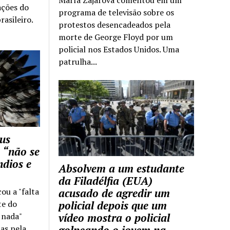
ações do
programa de televisão sobre os
rasileiro.
protestos desencadeados pela
morte de George Floyd por um
policial nos Estados Unidos. Uma
patrulha...
us
 “não se
ndios e
Absolvem a um estudante
da Filadélfia (EUA)
cou a "falta
acusado de agredir um
te do
policial depois que um
z nada"
vídeo mostra o policial
as pela