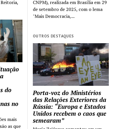
Reitoria,
CNPM), realizada em Brasília em 29
de setembro de 2025, com o lema
"Mais Democracia,...
OUTROS DESTAQUES
ituação
ca
s do
Porta-voz do Ministérios
das Relações Exteriores da
enas no
Rússia: “Europa e Estados
Unidos recebem o caos que
ões mais
semearam”
são as que
María Zajárova comentou em um