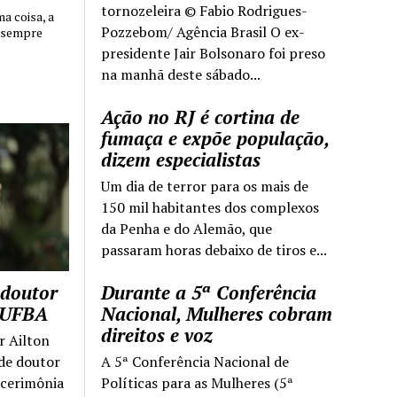
tornozeleira © Fabio Rodrigues-
 coisa, a
Pozzebom/ Agência Brasil O ex-
 sempre
presidente Jair Bolsonaro foi preso
na manhã deste sábado...
Ação no RJ é cortina de
fumaça e expõe população,
dizem especialistas
Um dia de terror para os mais de
150 mil habitantes dos complexos
da Penha e do Alemão, que
passaram horas debaixo de tiros e...
 doutor
Durante a 5ª Conferência
a UFBA
Nacional, Mulheres cobram
direitos e voz
r Ailton
 de doutor
A 5ª Conferência Nacional de
 cerimônia
Políticas para as Mulheres (5ª