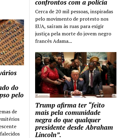
confrontos com a polícia
Cerca de 20 mil pessoas, inspiradas
pelo movimento de protesto nos
EUA, saíram às ruas para exigir
justiça pela morte do jovem negro
francês Adama...
vários
tado do
pso pelo
Trump afirma ter “feito
temas de
mais pela comunidade
emitérios
negra do que qualquer
escente
presidente desde Abraham
falecidos
Lincoln”.