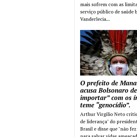
mais sofrem com as limit
serviço público de saúde b
Vanderlecia...
O prefeito de Mana
acusa Bolsonaro de
importar” com os í
teme “genocídio”.
Arthur Virgilio Neto criti
de liderança" do presiden
Brasil e disse que "não fe
para salvar vidas ameaçad