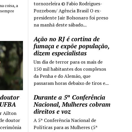
tornozeleira © Fabio Rodrigues-
 coisa, a
Pozzebom/ Agência Brasil O ex-
 sempre
presidente Jair Bolsonaro foi preso
na manhã deste sábado...
Ação no RJ é cortina de
fumaça e expõe população,
dizem especialistas
Um dia de terror para os mais de
150 mil habitantes dos complexos
da Penha e do Alemão, que
passaram horas debaixo de tiros e...
 doutor
Durante a 5ª Conferência
a UFBA
Nacional, Mulheres cobram
direitos e voz
r Ailton
 de doutor
A 5ª Conferência Nacional de
 cerimônia
Políticas para as Mulheres (5ª