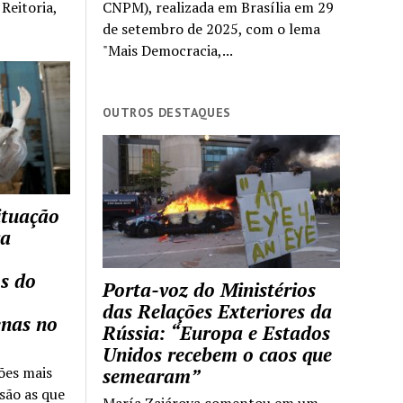
Reitoria,
CNPM), realizada em Brasília em 29
de setembro de 2025, com o lema
"Mais Democracia,...
OUTROS DESTAQUES
ituação
ca
s do
Porta-voz do Ministérios
das Relações Exteriores da
enas no
Rússia: “Europa e Estados
Unidos recebem o caos que
ões mais
semearam”
são as que
María Zajárova comentou em um