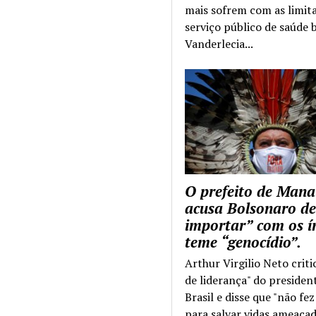
mais sofrem com as limit
serviço público de saúde b
Vanderlecia...
O prefeito de Mana
acusa Bolsonaro de
importar” com os í
teme “genocídio”.
Arthur Virgilio Neto criti
de liderança" do presiden
Brasil e disse que "não fe
para salvar vidas ameaçad