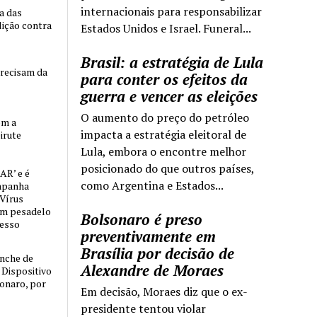
internacionais para responsabilizar
ia das
lição contra
Estados Unidos e Israel. Funeral...
Brasil: a estratégia de Lula
precisam da
para conter os efeitos da
guerra e vencer as eleições
O aumento do preço do petróleo
om a
impacta a estratégia eleitoral de
irute
Lula, embora o encontre melhor
posicionado do que outros países,
AR’ e é
como Argentina e Estados...
mpanha
 Vírus
um pesadelo
Bolsonaro é preso
cesso
preventivamente em
Brasília por decisão de
nche de
Alexandre de Moraes
o Dispositivo
sonaro, por
Em decisão, Moraes diz que o ex-
presidente tentou violar