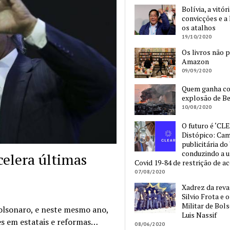
Bolívia, a vitór
convicções e a 
os atalhos
19/10/2020
Os livros não 
Amazon
09/09/2020
Quem ganha c
explosão de Be
10/08/2020
O futuro é ‘CLE
Distópico: Ca
publicitária do
conduzindo a 
elera últimas
Covid 19-84 de restrição de a
07/08/2020
Xadrez da reva
Silvio Frota e 
Militar de Bol
olsonaro, e neste mesmo ano,
Luis Nassif
ões em estatais e reformas…
08/06/2020