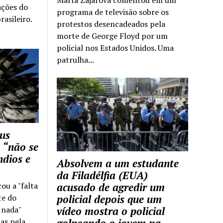
ações do
programa de televisão sobre os
rasileiro.
protestos desencadeados pela
morte de George Floyd por um
policial nos Estados Unidos. Uma
patrulha...
us
 “não se
ndios e
Absolvem a um estudante
da Filadélfia (EUA)
cou a "falta
acusado de agredir um
te do
policial depois que um
z nada"
vídeo mostra o policial
as pela