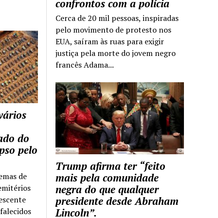
confrontos com a polícia
Cerca de 20 mil pessoas, inspiradas
pelo movimento de protesto nos
EUA, saíram às ruas para exigir
justiça pela morte do jovem negro
francês Adama...
vários
tado do
pso pelo
Trump afirma ter “feito
temas de
mais pela comunidade
emitérios
negra do que qualquer
escente
presidente desde Abraham
falecidos
Lincoln”.