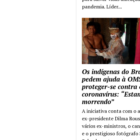
pandemia. Líder...
Os indígenas do Bra
pedem ajuda à OM
proteger-se contra 
coronavírus: “Esta
morrendo”
A iniciativa conta com o 
ex-presidente Dilma Rous
vários ex-ministros, o ca
e o prestigioso fotógrafo