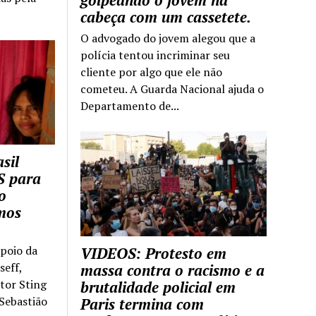
golpeando o jovem na
cabeça com um cassetete.
O advogado do jovem alegou que a
polícia tentou incriminar seu
cliente por algo que ele não
cometeu. A Guarda Nacional ajuda o
Departamento de...
sil
S para
o
mos
apoio da
VIDEOS: Protesto em
seff,
massa contra o racismo e a
ntor Sting
brutalidade policial em
 Sebastião
Paris termina com