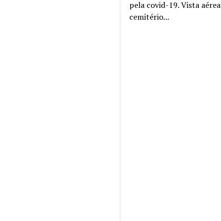
pela covid-19. Vista aére
cemitério...