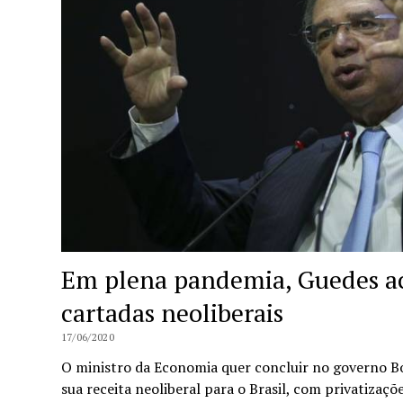
Em plena pandemia, Guedes ac
cartadas neoliberais
17/06/2020
O ministro da Economia quer concluir no governo B
sua receita neoliberal para o Brasil, com privatizaç