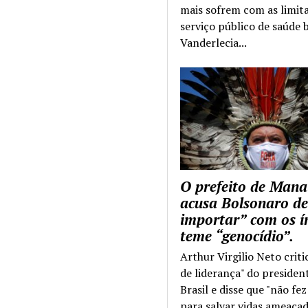
mais sofrem com as limit
serviço público de saúde b
Vanderlecia...
O prefeito de Mana
acusa Bolsonaro de
importar” com os í
teme “genocídio”.
Arthur Virgilio Neto criti
de liderança" do presiden
Brasil e disse que "não fe
para salvar vidas ameaçad