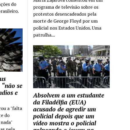
ações do
programa de televisão sobre os
rasileiro.
protestos desencadeados pela
morte de George Floyd por um
policial nos Estados Unidos. Uma
patrulha...
us
 “não se
ndios e
Absolvem a um estudante
da Filadélfia (EUA)
cou a "falta
acusado de agredir um
te do
policial depois que um
z nada"
vídeo mostra o policial
as pela