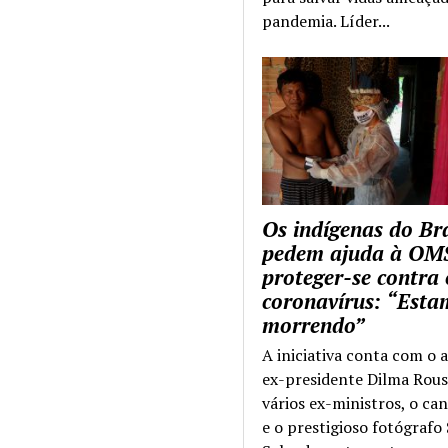
pandemia. Líder...
Os indígenas do Bra
pedem ajuda à OM
proteger-se contra 
coronavírus: “Esta
morrendo”
A iniciativa conta com o 
ex-presidente Dilma Rous
vários ex-ministros, o ca
e o prestigioso fotógrafo