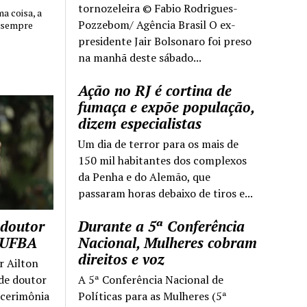
tornozeleira © Fabio Rodrigues-
 coisa, a
Pozzebom/ Agência Brasil O ex-
 sempre
presidente Jair Bolsonaro foi preso
na manhã deste sábado...
Ação no RJ é cortina de
fumaça e expõe população,
dizem especialistas
Um dia de terror para os mais de
150 mil habitantes dos complexos
da Penha e do Alemão, que
passaram horas debaixo de tiros e...
 doutor
Durante a 5ª Conferência
a UFBA
Nacional, Mulheres cobram
direitos e voz
r Ailton
 de doutor
A 5ª Conferência Nacional de
 cerimônia
Políticas para as Mulheres (5ª