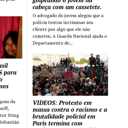
golpeando o jovem na
cabeça com um cassetete.
O advogado do jovem alegou que a
polícia tentou incriminar seu
cliente por algo que ele não
cometeu. A Guarda Nacional ajuda o
Departamento de...
sil
S para
o
mos
apoio da
VIDEOS: Protesto em
seff,
massa contra o racismo e a
ntor Sting
brutalidade policial em
 Sebastião
Paris termina com