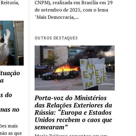
Reitoria,
CNPM), realizada em Brasília em 29
de setembro de 2025, com o lema
"Mais Democracia,...
OUTROS DESTAQUES
ituação
ca
s do
Porta-voz do Ministérios
das Relações Exteriores da
enas no
Rússia: “Europa e Estados
Unidos recebem o caos que
ões mais
semearam”
são as que
María Zajárova comentou em um