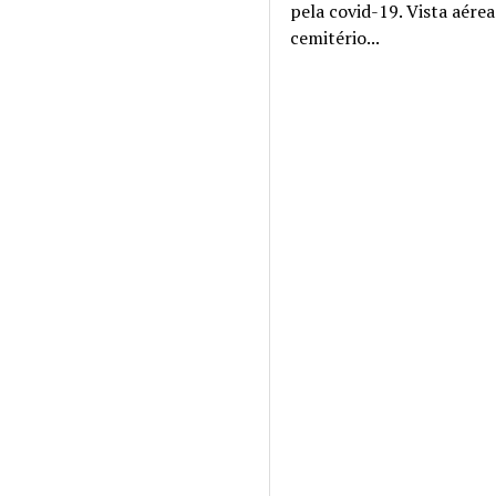
pela covid-19. Vista aére
cemitério...