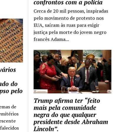
confrontos com a polícia
Cerca de 20 mil pessoas, inspiradas
pelo movimento de protesto nos
EUA, saíram às ruas para exigir
justiça pela morte do jovem negro
francês Adama...
vários
tado do
pso pelo
Trump afirma ter “feito
temas de
mais pela comunidade
emitérios
negra do que qualquer
escente
presidente desde Abraham
falecidos
Lincoln”.