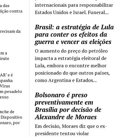
internacionais para responsabilizar
ia das
lição contra
Estados Unidos e Israel. Funeral...
Brasil: a estratégia de Lula
precisam da
para conter os efeitos da
guerra e vencer as eleições
O aumento do preço do petróleo
om a
impacta a estratégia eleitoral de
irute
Lula, embora o encontre melhor
posicionado do que outros países,
AR’ e é
como Argentina e Estados...
mpanha
 Vírus
um pesadelo
Bolsonaro é preso
cesso
preventivamente em
Brasília por decisão de
nche de
Alexandre de Moraes
o Dispositivo
sonaro, por
Em decisão, Moraes diz que o ex-
presidente tentou violar