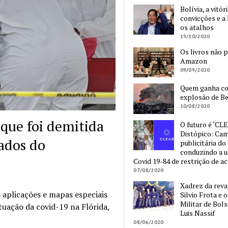
Bolívia, a vitór
convicções e a 
os atalhos
19/10/2020
Os livros não 
Amazon
09/09/2020
Quem ganha c
explosão de Be
10/08/2020
que foi demitida
O futuro é ‘CLE
Distópico: Ca
ados do
publicitária do
conduzindo a 
Covid 19-84 de restrição de a
07/08/2020
Xadrez da reva
 aplicações e mapas especiais
Silvio Frota e 
Militar de Bol
uação da covid-19 na Flórida,
Luis Nassif
08/06/2020