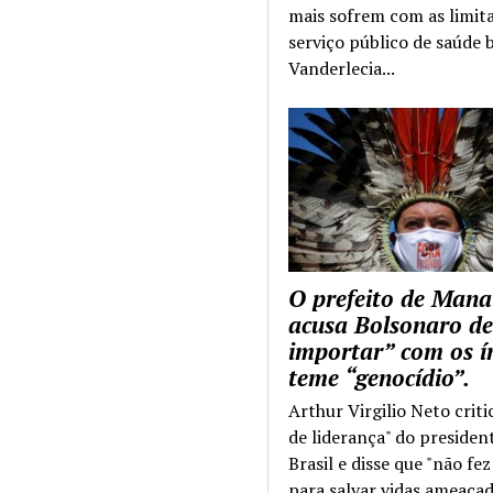
mais sofrem com as limit
serviço público de saúde b
Vanderlecia...
O prefeito de Mana
acusa Bolsonaro de
importar” com os í
teme “genocídio”.
Arthur Virgilio Neto criti
de liderança" do presiden
Brasil e disse que "não fe
para salvar vidas ameaçad