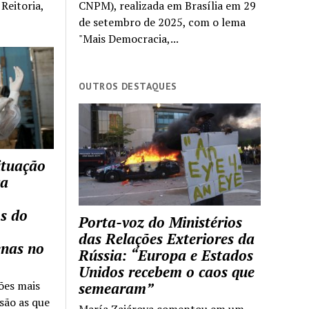
Reitoria,
CNPM), realizada em Brasília em 29
de setembro de 2025, com o lema
"Mais Democracia,...
OUTROS DESTAQUES
ituação
ca
s do
Porta-voz do Ministérios
das Relações Exteriores da
enas no
Rússia: “Europa e Estados
Unidos recebem o caos que
ões mais
semearam”
são as que
María Zajárova comentou em um