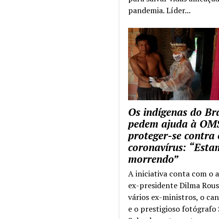
pandemia. Líder...
Os indígenas do Bra
pedem ajuda à OM
proteger-se contra 
coronavírus: “Esta
morrendo”
A iniciativa conta com o 
ex-presidente Dilma Rous
vários ex-ministros, o ca
e o prestigioso fotógrafo