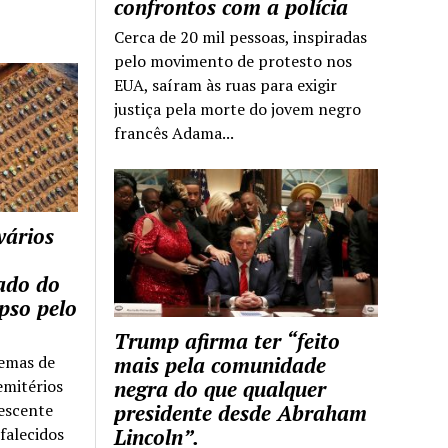
confrontos com a polícia
Cerca de 20 mil pessoas, inspiradas
pelo movimento de protesto nos
EUA, saíram às ruas para exigir
justiça pela morte do jovem negro
francês Adama...
vários
tado do
pso pelo
Trump afirma ter “feito
temas de
mais pela comunidade
emitérios
negra do que qualquer
escente
presidente desde Abraham
falecidos
Lincoln”.