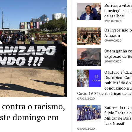
Bolívia, a vitór
convicções e a 
os atalhos
19/10/2020
Os livros não 
Amazon
09/09/2020
Quem ganha c
explosão de Be
10/08/2020
O futuro é ‘CLE
Distópico: Ca
publicitária do
conduzindo a 
Covid 19-84 de restrição de a
07/08/2020
 contra o racismo,
Xadrez da reva
Silvio Frota e 
este domingo em
Militar de Bol
Luis Nassif
08/06/2020