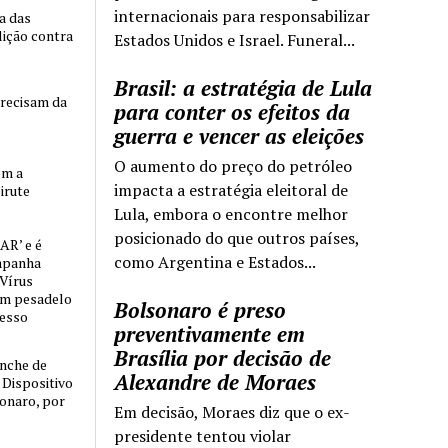
internacionais para responsabilizar
ia das
lição contra
Estados Unidos e Israel. Funeral...
Brasil: a estratégia de Lula
precisam da
para conter os efeitos da
guerra e vencer as eleições
O aumento do preço do petróleo
om a
impacta a estratégia eleitoral de
irute
Lula, embora o encontre melhor
posicionado do que outros países,
AR’ e é
como Argentina e Estados...
mpanha
 Vírus
um pesadelo
Bolsonaro é preso
cesso
preventivamente em
Brasília por decisão de
nche de
Alexandre de Moraes
o Dispositivo
sonaro, por
Em decisão, Moraes diz que o ex-
presidente tentou violar