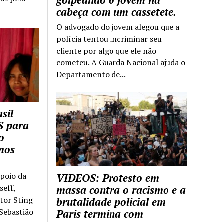
golpeando o jovem na
cabeça com um cassetete.
O advogado do jovem alegou que a
polícia tentou incriminar seu
cliente por algo que ele não
cometeu. A Guarda Nacional ajuda o
Departamento de...
sil
S para
o
mos
apoio da
VIDEOS: Protesto em
seff,
massa contra o racismo e a
ntor Sting
brutalidade policial em
 Sebastião
Paris termina com