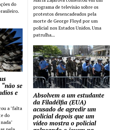
ações do
programa de televisão sobre os
rasileiro.
protestos desencadeados pela
morte de George Floyd por um
policial nos Estados Unidos. Uma
patrulha...
us
 “não se
ndios e
Absolvem a um estudante
da Filadélfia (EUA)
cou a "falta
acusado de agredir um
te do
policial depois que um
z nada"
vídeo mostra o policial
as pela