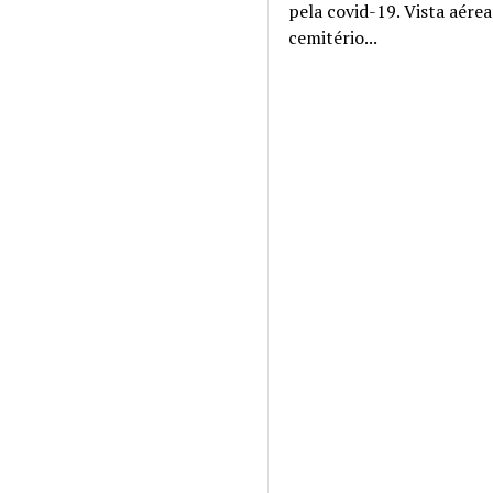
pela covid-19. Vista aére
cemitério...