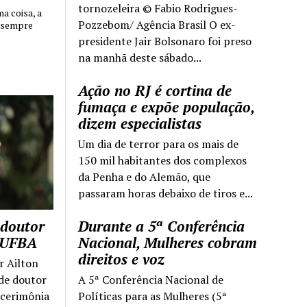
tornozeleira © Fabio Rodrigues-
 coisa, a
Pozzebom/ Agência Brasil O ex-
 sempre
presidente Jair Bolsonaro foi preso
na manhã deste sábado...
Ação no RJ é cortina de
fumaça e expõe população,
dizem especialistas
Um dia de terror para os mais de
150 mil habitantes dos complexos
da Penha e do Alemão, que
passaram horas debaixo de tiros e...
 doutor
Durante a 5ª Conferência
a UFBA
Nacional, Mulheres cobram
direitos e voz
r Ailton
 de doutor
A 5ª Conferência Nacional de
 cerimônia
Políticas para as Mulheres (5ª