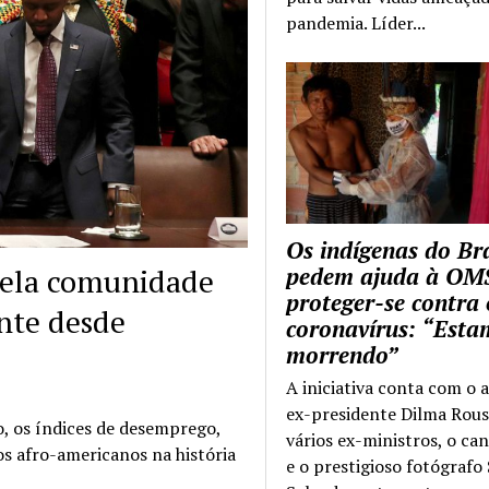
pandemia. Líder...
Os indígenas do Bra
pela comunidade
pedem ajuda à OM
proteger-se contra 
nte desde
coronavírus: “Esta
morrendo”
A iniciativa conta com o 
ex-presidente Dilma Rous
o, os índices de desemprego,
vários ex-ministros, o ca
os afro-americanos na história
e o prestigioso fotógrafo