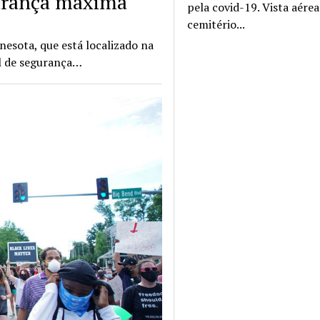
gurança máxima
pela covid-19. Vista aére
cemitério...
esota, que está localizado na
el de segurança…