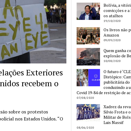
Bolívia, a vitór
convicções e a 
os atalhos
19/10/2020
Os livros não 
Amazon
09/09/2020
Quem ganha c
explosão de Be
10/08/2020
elações Exteriores
O futuro é ‘CLE
Distópico: Ca
Unidos recebem o
publicitária do
conduzindo a 
Covid 19-84 de restrição de a
07/08/2020
Xadrez da reva
são sobre os protestos
Silvio Frota e 
Militar de Bol
licial nos Estados Unidos. “O
Luis Nassif
08/06/2020