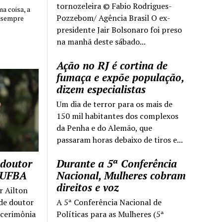
tornozeleira © Fabio Rodrigues-
 coisa, a
Pozzebom/ Agência Brasil O ex-
 sempre
presidente Jair Bolsonaro foi preso
na manhã deste sábado...
Ação no RJ é cortina de
fumaça e expõe população,
dizem especialistas
Um dia de terror para os mais de
150 mil habitantes dos complexos
da Penha e do Alemão, que
passaram horas debaixo de tiros e...
 doutor
Durante a 5ª Conferência
a UFBA
Nacional, Mulheres cobram
direitos e voz
r Ailton
 de doutor
A 5ª Conferência Nacional de
 cerimônia
Políticas para as Mulheres (5ª