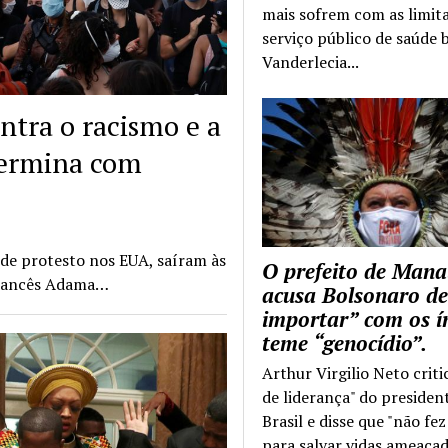
mais sofrem com as limit
serviço público de saúde b
Vanderlecia...
tra o racismo e a
 termina com
 de protesto nos EUA, saíram às
O prefeito de Mana
 francês Adama…
acusa Bolsonaro de
importar” com os í
teme “genocídio”.
Arthur Virgilio Neto criti
de liderança" do presiden
Brasil e disse que "não fe
para salvar vidas ameaçad