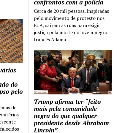
confrontos com a polícia
Cerca de 20 mil pessoas, inspiradas
pelo movimento de protesto nos
EUA, saíram às ruas para exigir
justiça pela morte do jovem negro
francês Adama...
vários
tado do
pso pelo
Trump afirma ter “feito
temas de
mais pela comunidade
emitérios
negra do que qualquer
escente
presidente desde Abraham
falecidos
Lincoln”.