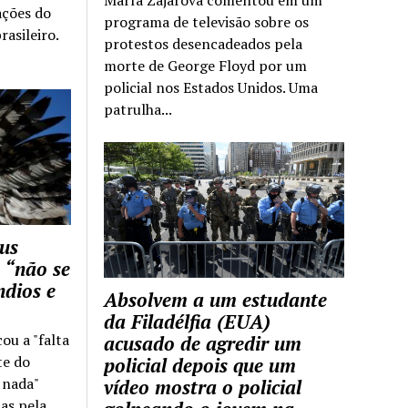
María Zajárova comentou em um
ações do
programa de televisão sobre os
rasileiro.
protestos desencadeados pela
morte de George Floyd por um
policial nos Estados Unidos. Uma
patrulha...
us
 “não se
ndios e
Absolvem a um estudante
da Filadélfia (EUA)
cou a "falta
acusado de agredir um
te do
policial depois que um
z nada"
vídeo mostra o policial
as pela