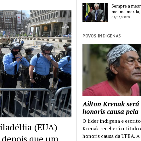
Sempre a mesma
mesma merda,
03/06/2020
POVOS INDÍGENAS
Ailton Krenak será
honoris causa pel
O líder indígena e escrito
ladélfia (EUA)
Krenak receberá o título
honoris causa da UFBA. A
l depois que um