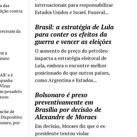
internacionais para responsabilizar
ia das
lição contra
Estados Unidos e Israel. Funeral...
Brasil: a estratégia de Lula
precisam da
para conter os efeitos da
guerra e vencer as eleições
O aumento do preço do petróleo
om a
impacta a estratégia eleitoral de
irute
Lula, embora o encontre melhor
posicionado do que outros países,
AR’ e é
como Argentina e Estados...
mpanha
 Vírus
um pesadelo
Bolsonaro é preso
cesso
preventivamente em
Brasília por decisão de
nche de
Alexandre de Moraes
o Dispositivo
sonaro, por
Em decisão, Moraes diz que o ex-
presidente tentou violar