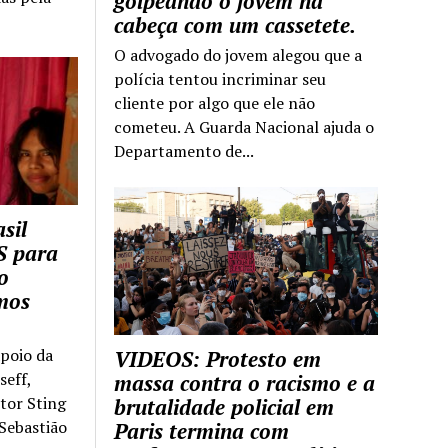
golpeando o jovem na
cabeça com um cassetete.
O advogado do jovem alegou que a
polícia tentou incriminar seu
cliente por algo que ele não
cometeu. A Guarda Nacional ajuda o
Departamento de...
sil
S para
o
mos
apoio da
VIDEOS: Protesto em
seff,
massa contra o racismo e a
ntor Sting
brutalidade policial em
 Sebastião
Paris termina com