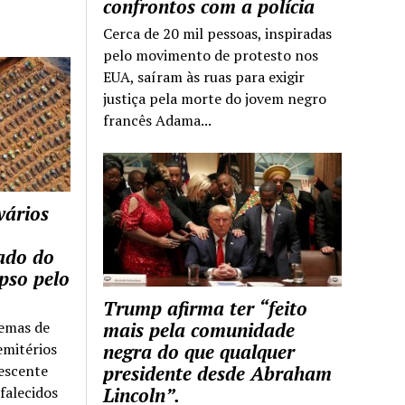
confrontos com a polícia
Cerca de 20 mil pessoas, inspiradas
pelo movimento de protesto nos
EUA, saíram às ruas para exigir
justiça pela morte do jovem negro
francês Adama...
vários
tado do
pso pelo
Trump afirma ter “feito
temas de
mais pela comunidade
emitérios
negra do que qualquer
escente
presidente desde Abraham
falecidos
Lincoln”.