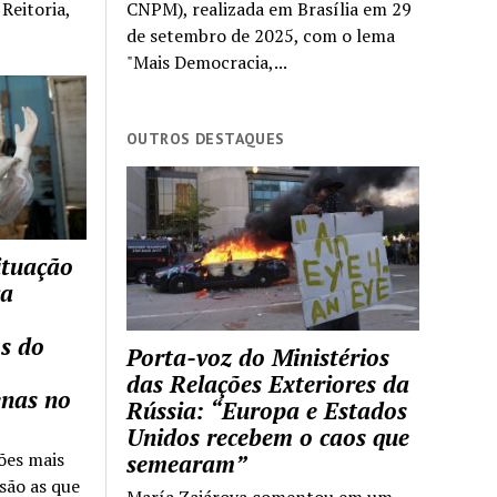
Reitoria,
CNPM), realizada em Brasília em 29
de setembro de 2025, com o lema
"Mais Democracia,...
OUTROS DESTAQUES
ituação
ca
s do
Porta-voz do Ministérios
das Relações Exteriores da
enas no
Rússia: “Europa e Estados
Unidos recebem o caos que
ões mais
semearam”
são as que
María Zajárova comentou em um