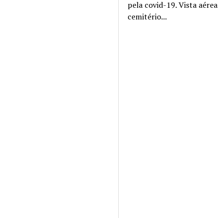
pela covid-19. Vista aére
cemitério...