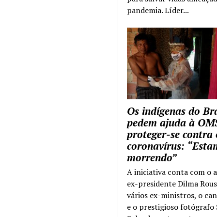
pandemia. Líder...
Os indígenas do Bra
pedem ajuda à OM
proteger-se contra 
coronavírus: “Esta
morrendo”
A iniciativa conta com o 
ex-presidente Dilma Rous
vários ex-ministros, o ca
e o prestigioso fotógrafo