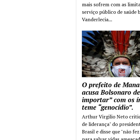
mais sofrem com as limit
serviço público de saúde b
Vanderlecia...
O prefeito de Mana
acusa Bolsonaro de
importar” com os í
teme “genocídio”.
Arthur Virgilio Neto criti
de liderança" do presiden
Brasil e disse que "não fe
para salvar vidas ameaçad