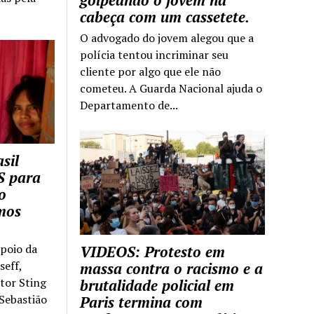
golpeando o jovem na
cabeça com um cassetete.
O advogado do jovem alegou que a
polícia tentou incriminar seu
cliente por algo que ele não
cometeu. A Guarda Nacional ajuda o
Departamento de...
sil
S para
o
mos
apoio da
VIDEOS: Protesto em
seff,
massa contra o racismo e a
ntor Sting
brutalidade policial em
 Sebastião
Paris termina com