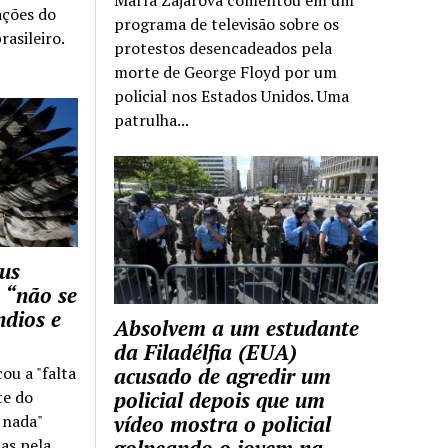
ações do
programa de televisão sobre os
rasileiro.
protestos desencadeados pela
morte de George Floyd por um
policial nos Estados Unidos. Uma
patrulha...
us
 “não se
ndios e
Absolvem a um estudante
da Filadélfia (EUA)
cou a "falta
acusado de agredir um
te do
policial depois que um
z nada"
vídeo mostra o policial
as pela