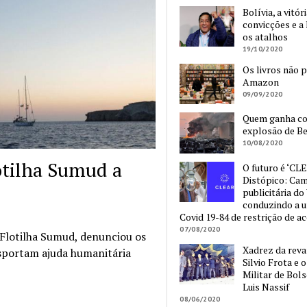
Bolívia, a vitór
convicções e a 
os atalhos
19/10/2020
Os livros não 
Amazon
09/09/2020
Quem ganha c
explosão de Be
10/08/2020
lotilha Sumud a
O futuro é ‘CLE
Distópico: Ca
publicitária do
conduzindo a 
Covid 19-84 de restrição de a
07/08/2020
 Flotilha Sumud, denunciou os
Xadrez da reva
nsportam ajuda humanitária
Silvio Frota e 
Militar de Bol
Luis Nassif
08/06/2020