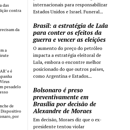
internacionais para responsabilizar
ia das
lição contra
Estados Unidos e Israel. Funeral...
Brasil: a estratégia de Lula
precisam da
para conter os efeitos da
guerra e vencer as eleições
O aumento do preço do petróleo
om a
impacta a estratégia eleitoral de
irute
Lula, embora o encontre melhor
posicionado do que outros países,
AR’ e é
como Argentina e Estados...
mpanha
 Vírus
um pesadelo
Bolsonaro é preso
cesso
preventivamente em
Brasília por decisão de
nche de
Alexandre de Moraes
o Dispositivo
sonaro, por
Em decisão, Moraes diz que o ex-
presidente tentou violar