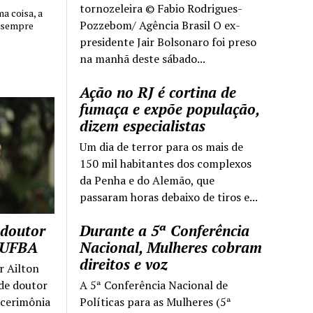
tornozeleira © Fabio Rodrigues-
 coisa, a
Pozzebom/ Agência Brasil O ex-
 sempre
presidente Jair Bolsonaro foi preso
na manhã deste sábado...
Ação no RJ é cortina de
fumaça e expõe população,
dizem especialistas
Um dia de terror para os mais de
150 mil habitantes dos complexos
da Penha e do Alemão, que
passaram horas debaixo de tiros e...
 doutor
Durante a 5ª Conferência
a UFBA
Nacional, Mulheres cobram
direitos e voz
r Ailton
 de doutor
A 5ª Conferência Nacional de
 cerimônia
Políticas para as Mulheres (5ª