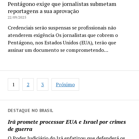
Pentágono exige que jornalistas submetam
reportagens a sua aprovação
22/09/2025
Credenciais serão suspensas se profissionais não
atenderem exigência Os jornalistas que cobrem o
Pentágono, nos Estados Unidos (EUA), terão que
assinar um documento se comprometendo…
Paginação
1
2
3
Próximo
de
posts
DESTAQUE NO BRASIL
Irã promete processar EUA e Israel por crimes
de guerra
O Poder Judiciário do Irã enfatizou que defenderá os