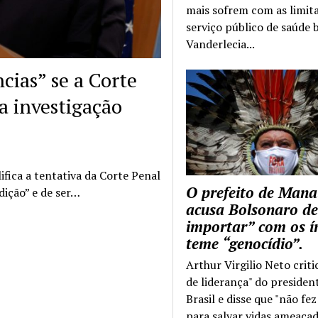
mais sofrem com as limit
serviço público de saúde b
Vanderlecia...
ias” se a Corte
a investigação
fica a tentativa da Corte Penal
O prefeito de Mana
dição” e de ser…
acusa Bolsonaro de
importar” com os í
teme “genocídio”.
Arthur Virgilio Neto criti
de liderança" do presiden
Brasil e disse que "não fe
para salvar vidas ameaçad