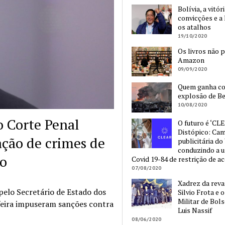
Bolívia, a vitór
convicções e a 
os atalhos
19/10/2020
Os livros não 
Amazon
09/09/2020
Quem ganha c
explosão de Be
10/08/2020
o Corte Penal
O futuro é ‘CLE
Distópico: Ca
ação de crimes de
publicitária do
conduzindo a 
ão
Covid 19-84 de restrição de a
07/08/2020
Xadrez da reva
pelo Secretário de Estado dos
Silvio Frota e 
Militar de Bol
feira impuseram sanções contra
Luis Nassif
08/06/2020