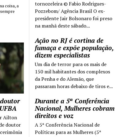
tornozeleira © Fabio Rodrigues-
 coisa, a
Pozzebom/ Agência Brasil O ex-
 sempre
presidente Jair Bolsonaro foi preso
na manhã deste sábado...
Ação no RJ é cortina de
fumaça e expõe população,
dizem especialistas
Um dia de terror para os mais de
150 mil habitantes dos complexos
da Penha e do Alemão, que
passaram horas debaixo de tiros e...
 doutor
Durante a 5ª Conferência
a UFBA
Nacional, Mulheres cobram
direitos e voz
r Ailton
 de doutor
A 5ª Conferência Nacional de
 cerimônia
Políticas para as Mulheres (5ª