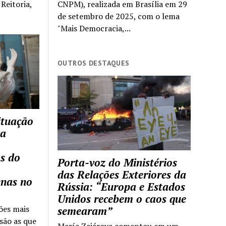
Reitoria,
CNPM), realizada em Brasília em 29
de setembro de 2025, com o lema
"Mais Democracia,...
OUTROS DESTAQUES
ituação
ca
s do
Porta-voz do Ministérios
das Relações Exteriores da
enas no
Rússia: “Europa e Estados
Unidos recebem o caos que
ões mais
semearam”
são as que
María Zajárova comentou em um