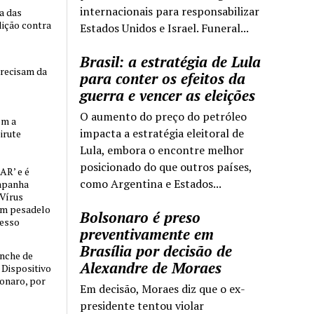
internacionais para responsabilizar
ia das
lição contra
Estados Unidos e Israel. Funeral...
Brasil: a estratégia de Lula
precisam da
para conter os efeitos da
guerra e vencer as eleições
O aumento do preço do petróleo
om a
impacta a estratégia eleitoral de
irute
Lula, embora o encontre melhor
posicionado do que outros países,
AR’ e é
como Argentina e Estados...
mpanha
 Vírus
um pesadelo
Bolsonaro é preso
cesso
preventivamente em
Brasília por decisão de
nche de
Alexandre de Moraes
o Dispositivo
sonaro, por
Em decisão, Moraes diz que o ex-
presidente tentou violar