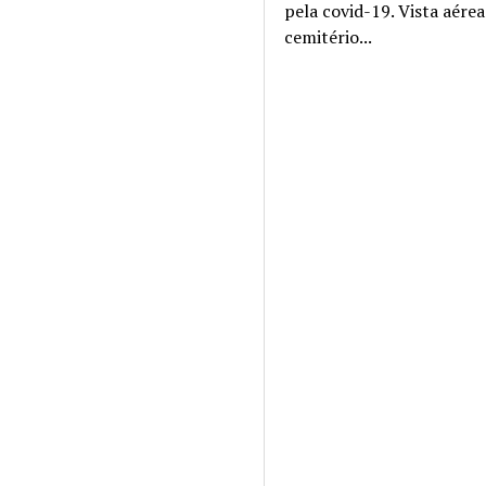
pela covid-19. Vista aére
cemitério...