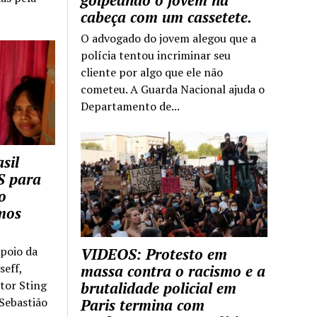
golpeando o jovem na
cabeça com um cassetete.
O advogado do jovem alegou que a
polícia tentou incriminar seu
cliente por algo que ele não
cometeu. A Guarda Nacional ajuda o
Departamento de...
sil
S para
o
mos
apoio da
VIDEOS: Protesto em
seff,
massa contra o racismo e a
ntor Sting
brutalidade policial em
 Sebastião
Paris termina com