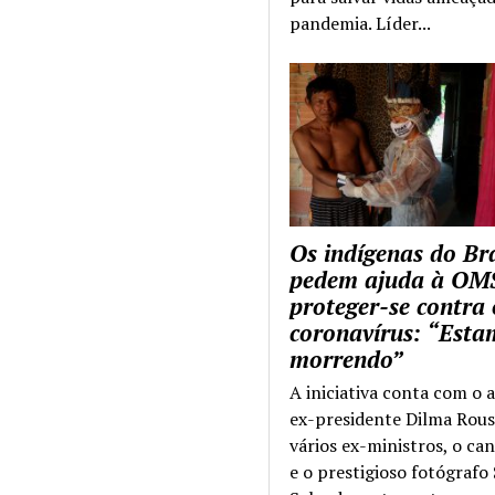
pandemia. Líder...
Os indígenas do Bra
pedem ajuda à OM
proteger-se contra 
coronavírus: “Esta
morrendo”
A iniciativa conta com o 
ex-presidente Dilma Rous
vários ex-ministros, o ca
e o prestigioso fotógrafo