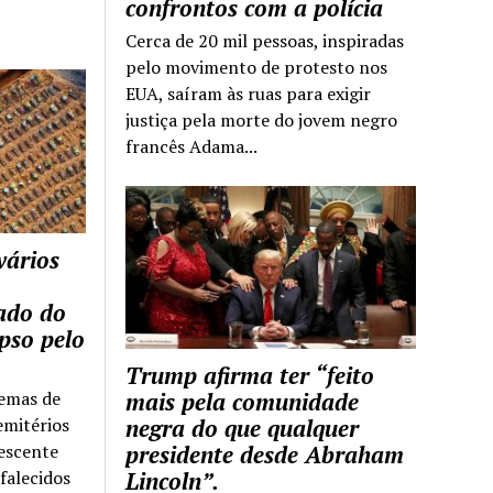
confrontos com a polícia
Cerca de 20 mil pessoas, inspiradas
pelo movimento de protesto nos
EUA, saíram às ruas para exigir
justiça pela morte do jovem negro
francês Adama...
vários
tado do
pso pelo
Trump afirma ter “feito
temas de
mais pela comunidade
emitérios
negra do que qualquer
escente
presidente desde Abraham
falecidos
Lincoln”.