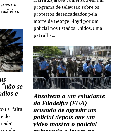
ações do
programa de televisão sobre os
rasileiro.
protestos desencadeados pela
morte de George Floyd por um
policial nos Estados Unidos. Uma
patrulha...
us
 “não se
ndios e
Absolvem a um estudante
da Filadélfia (EUA)
cou a "falta
acusado de agredir um
te do
policial depois que um
z nada"
vídeo mostra o policial
as pela