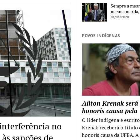
Sempre a mesma
mesma merda,
03/06/2020
POVOS INDÍGENAS
Ailton Krenak será
honoris causa pel
O líder indígena e escrito
interferência no
Krenak receberá o título
honoris causa da UFBA. A
 às sanções de