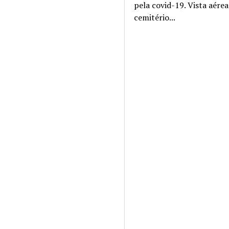
pela covid-19. Vista aére
cemitério...