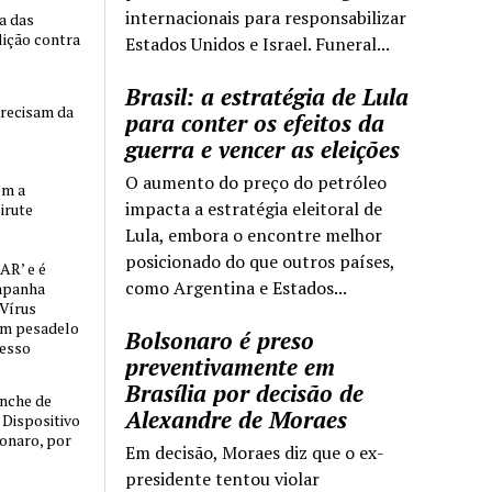
internacionais para responsabilizar
ia das
lição contra
Estados Unidos e Israel. Funeral...
Brasil: a estratégia de Lula
precisam da
para conter os efeitos da
guerra e vencer as eleições
O aumento do preço do petróleo
om a
impacta a estratégia eleitoral de
irute
Lula, embora o encontre melhor
posicionado do que outros países,
AR’ e é
como Argentina e Estados...
mpanha
 Vírus
um pesadelo
Bolsonaro é preso
cesso
preventivamente em
Brasília por decisão de
nche de
Alexandre de Moraes
o Dispositivo
sonaro, por
Em decisão, Moraes diz que o ex-
presidente tentou violar