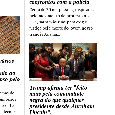
confrontos com a polícia
Cerca de 20 mil pessoas, inspiradas
pelo movimento de protesto nos
EUA, saíram às ruas para exigir
justiça pela morte do jovem negro
francês Adama...
vários
tado do
pso pelo
Trump afirma ter “feito
temas de
mais pela comunidade
emitérios
negra do que qualquer
escente
presidente desde Abraham
falecidos
Lincoln”.