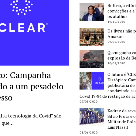
Bolívia, a vitór
convicções e a 
os atalhos
19/10/2020
Os livros não 
Amazon
09/09/2020
Quem ganha c
explosão de Be
10/08/2020
ico: Campanha
O futuro é ‘CLE
Distópico: Ca
ndo a um pesadelo
publicitária do
conduzindo a 
esso
Covid 19-84 de restrição de a
07/08/2020
Xadrez da reva
lta tecnologia da Covid” são
Silvio Frota e 
Militar de Bol
a que…
Luis Nassif
08/06/2020