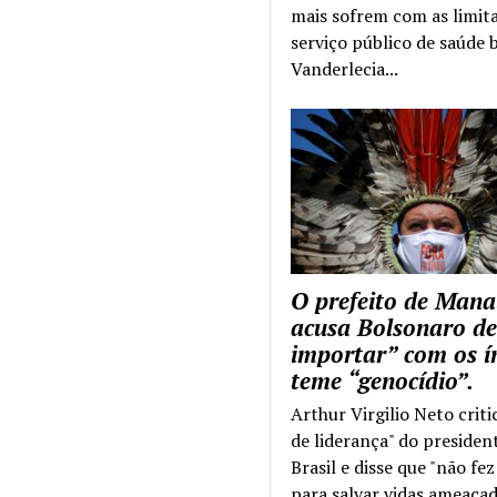
mais sofrem com as limit
serviço público de saúde b
Vanderlecia...
O prefeito de Mana
acusa Bolsonaro de
importar” com os í
teme “genocídio”.
Arthur Virgilio Neto criti
de liderança" do presiden
Brasil e disse que "não fe
para salvar vidas ameaçad