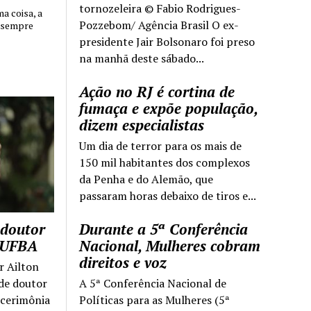
tornozeleira © Fabio Rodrigues-
 coisa, a
Pozzebom/ Agência Brasil O ex-
 sempre
presidente Jair Bolsonaro foi preso
na manhã deste sábado...
Ação no RJ é cortina de
fumaça e expõe população,
dizem especialistas
Um dia de terror para os mais de
150 mil habitantes dos complexos
da Penha e do Alemão, que
passaram horas debaixo de tiros e...
 doutor
Durante a 5ª Conferência
a UFBA
Nacional, Mulheres cobram
direitos e voz
r Ailton
 de doutor
A 5ª Conferência Nacional de
 cerimônia
Políticas para as Mulheres (5ª