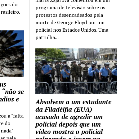
ações do
programa de televisão sobre os
rasileiro.
protestos desencadeados pela
morte de George Floyd por um
policial nos Estados Unidos. Uma
patrulha...
us
 “não se
ndios e
Absolvem a um estudante
da Filadélfia (EUA)
cou a "falta
acusado de agredir um
te do
policial depois que um
z nada"
vídeo mostra o policial
as pela