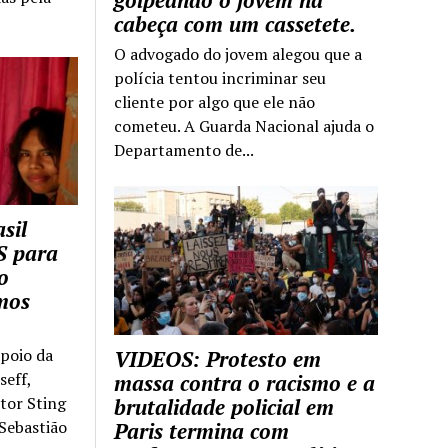
golpeando o jovem na
cabeça com um cassetete.
O advogado do jovem alegou que a
polícia tentou incriminar seu
cliente por algo que ele não
cometeu. A Guarda Nacional ajuda o
Departamento de...
sil
S para
o
mos
apoio da
VIDEOS: Protesto em
seff,
massa contra o racismo e a
ntor Sting
brutalidade policial em
 Sebastião
Paris termina com