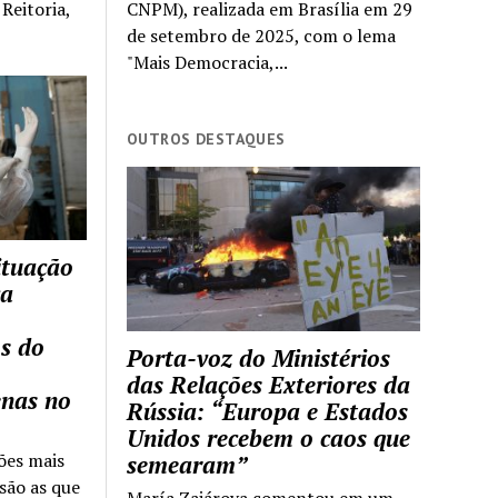
Reitoria,
CNPM), realizada em Brasília em 29
de setembro de 2025, com o lema
"Mais Democracia,...
OUTROS DESTAQUES
ituação
ca
s do
Porta-voz do Ministérios
das Relações Exteriores da
enas no
Rússia: “Europa e Estados
Unidos recebem o caos que
ões mais
semearam”
são as que
María Zajárova comentou em um