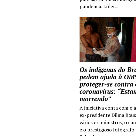
pandemia. Líder...
Os indígenas do Bra
pedem ajuda à OM
proteger-se contra 
coronavírus: “Esta
morrendo”
A iniciativa conta com o 
ex-presidente Dilma Rous
vários ex-ministros, o ca
e o prestigioso fotógrafo