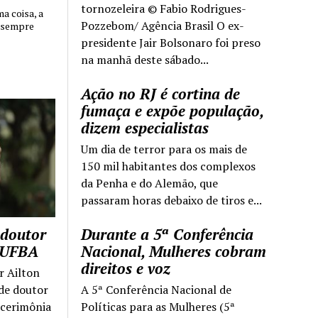
tornozeleira © Fabio Rodrigues-
 coisa, a
Pozzebom/ Agência Brasil O ex-
 sempre
presidente Jair Bolsonaro foi preso
na manhã deste sábado...
Ação no RJ é cortina de
fumaça e expõe população,
dizem especialistas
Um dia de terror para os mais de
150 mil habitantes dos complexos
da Penha e do Alemão, que
passaram horas debaixo de tiros e...
 doutor
Durante a 5ª Conferência
a UFBA
Nacional, Mulheres cobram
direitos e voz
r Ailton
 de doutor
A 5ª Conferência Nacional de
 cerimônia
Políticas para as Mulheres (5ª