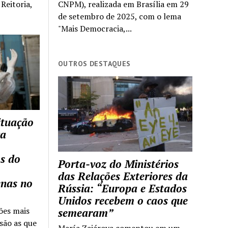
Reitoria,
CNPM), realizada em Brasília em 29
de setembro de 2025, com o lema
"Mais Democracia,...
OUTROS DESTAQUES
ituação
ca
s do
Porta-voz do Ministérios
das Relações Exteriores da
enas no
Rússia: “Europa e Estados
Unidos recebem o caos que
ões mais
semearam”
são as que
María Zajárova comentou em um