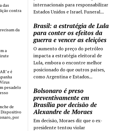
internacionais para responsabilizar
ia das
lição contra
Estados Unidos e Israel. Funeral...
Brasil: a estratégia de Lula
precisam da
para conter os efeitos da
guerra e vencer as eleições
O aumento do preço do petróleo
om a
impacta a estratégia eleitoral de
irute
Lula, embora o encontre melhor
posicionado do que outros países,
AR’ e é
como Argentina e Estados...
mpanha
 Vírus
um pesadelo
Bolsonaro é preso
cesso
preventivamente em
Brasília por decisão de
nche de
Alexandre de Moraes
o Dispositivo
sonaro, por
Em decisão, Moraes diz que o ex-
presidente tentou violar