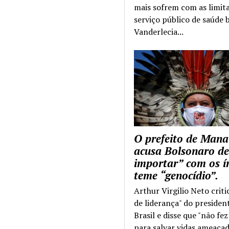
mais sofrem com as limit
serviço público de saúde b
Vanderlecia...
O prefeito de Mana
acusa Bolsonaro de
importar” com os í
teme “genocídio”.
Arthur Virgilio Neto criti
de liderança" do presiden
Brasil e disse que "não fe
para salvar vidas ameaçad