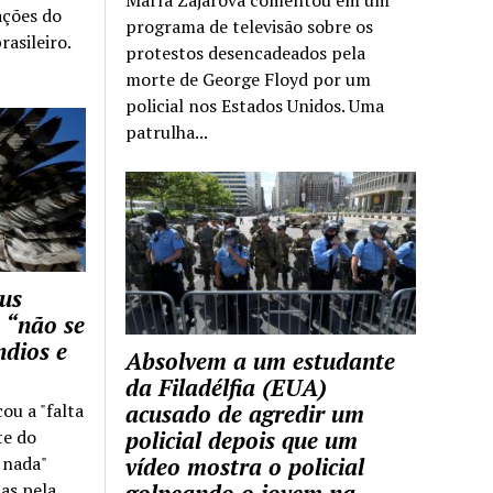
ações do
programa de televisão sobre os
rasileiro.
protestos desencadeados pela
morte de George Floyd por um
policial nos Estados Unidos. Uma
patrulha...
us
 “não se
ndios e
Absolvem a um estudante
da Filadélfia (EUA)
cou a "falta
acusado de agredir um
te do
policial depois que um
z nada"
vídeo mostra o policial
as pela