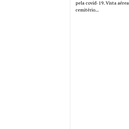
pela covid-19. Vista aére
cemitério...