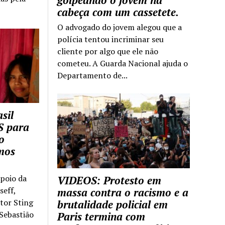
golpeando o jovem na
cabeça com um cassetete.
O advogado do jovem alegou que a
polícia tentou incriminar seu
cliente por algo que ele não
cometeu. A Guarda Nacional ajuda o
Departamento de...
sil
S para
o
mos
apoio da
VIDEOS: Protesto em
seff,
massa contra o racismo e a
ntor Sting
brutalidade policial em
 Sebastião
Paris termina com