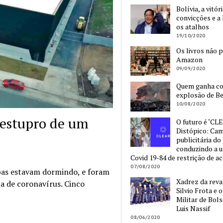
Bolívia, a vitór
convicções e a 
os atalhos
19/10/2020
Os livros não 
Amazon
09/09/2020
Quem ganha c
explosão de Be
10/08/2020
o estupro de um
O futuro é ‘CLE
Distópico: Ca
publicitária do
conduzindo a 
Covid 19-84 de restrição de a
07/08/2020
pas estavam dormindo, e foram
Xadrez da reva
a de coronavírus. Cinco
Silvio Frota e 
Militar de Bol
Luis Nassif
08/06/2020