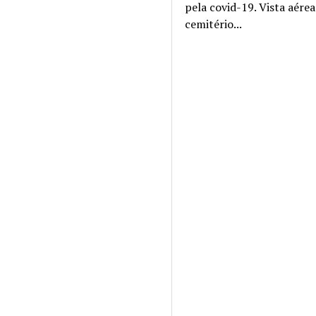
pela covid-19. Vista aére
cemitério...