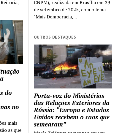
Reitoria,
CNPM), realizada em Brasília em 29
de setembro de 2025, com o lema
"Mais Democracia,...
OUTROS DESTAQUES
ituação
ca
s do
Porta-voz do Ministérios
das Relações Exteriores da
enas no
Rússia: “Europa e Estados
Unidos recebem o caos que
ões mais
semearam”
são as que
María Zajárova comentou em um