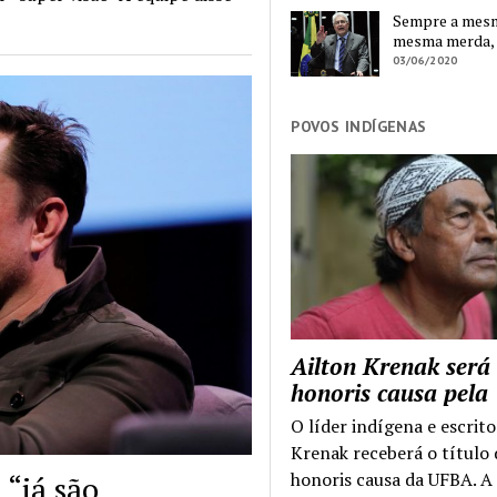
Sempre a mesma
mesma merda,
03/06/2020
POVOS INDÍGENAS
Ailton Krenak será
honoris causa pel
O líder indígena e escrito
Krenak receberá o título
honoris causa da UFBA. A
“já são