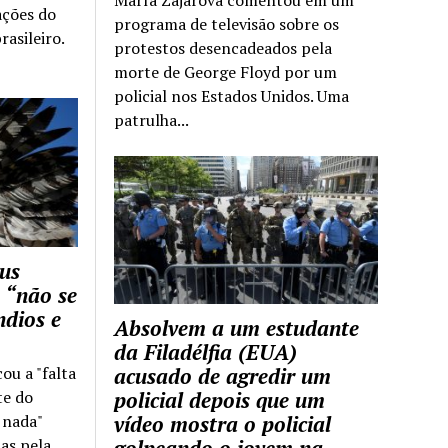
ações do
programa de televisão sobre os
rasileiro.
protestos desencadeados pela
morte de George Floyd por um
policial nos Estados Unidos. Uma
patrulha...
us
 “não se
ndios e
Absolvem a um estudante
da Filadélfia (EUA)
cou a "falta
acusado de agredir um
te do
policial depois que um
z nada"
vídeo mostra o policial
as pela