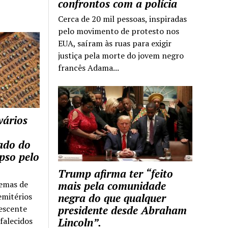
confrontos com a polícia
Cerca de 20 mil pessoas, inspiradas
pelo movimento de protesto nos
EUA, saíram às ruas para exigir
justiça pela morte do jovem negro
francês Adama...
vários
tado do
pso pelo
Trump afirma ter “feito
temas de
mais pela comunidade
emitérios
negra do que qualquer
escente
presidente desde Abraham
falecidos
Lincoln”.