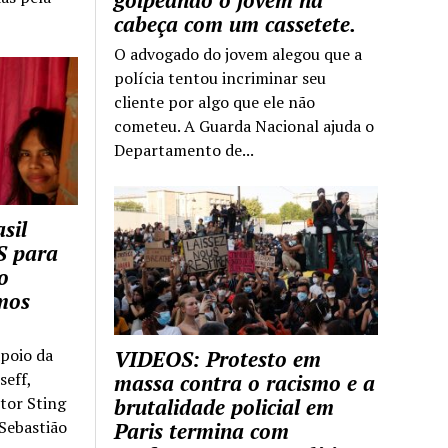
golpeando o jovem na
cabeça com um cassetete.
O advogado do jovem alegou que a
polícia tentou incriminar seu
cliente por algo que ele não
cometeu. A Guarda Nacional ajuda o
Departamento de...
sil
S para
o
mos
apoio da
VIDEOS: Protesto em
seff,
massa contra o racismo e a
ntor Sting
brutalidade policial em
 Sebastião
Paris termina com