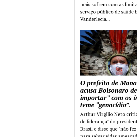
mais sofrem com as limit
serviço público de saúde b
Vanderlecia...
O prefeito de Mana
acusa Bolsonaro de
importar” com os í
teme “genocídio”.
Arthur Virgilio Neto criti
de liderança" do presiden
Brasil e disse que "não fe
para salvar vidas ameaçad