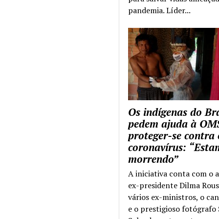
pandemia. Líder...
Os indígenas do Bra
pedem ajuda à OM
proteger-se contra 
coronavírus: “Esta
morrendo”
A iniciativa conta com o 
ex-presidente Dilma Rous
vários ex-ministros, o ca
e o prestigioso fotógrafo