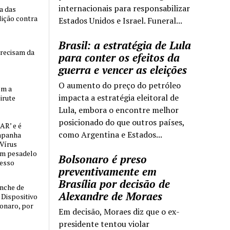
internacionais para responsabilizar
ia das
lição contra
Estados Unidos e Israel. Funeral...
Brasil: a estratégia de Lula
precisam da
para conter os efeitos da
guerra e vencer as eleições
O aumento do preço do petróleo
om a
impacta a estratégia eleitoral de
irute
Lula, embora o encontre melhor
posicionado do que outros países,
AR’ e é
como Argentina e Estados...
mpanha
 Vírus
um pesadelo
Bolsonaro é preso
cesso
preventivamente em
Brasília por decisão de
nche de
Alexandre de Moraes
o Dispositivo
sonaro, por
Em decisão, Moraes diz que o ex-
presidente tentou violar