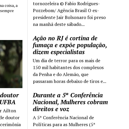
tornozeleira © Fabio Rodrigues-
 coisa, a
Pozzebom/ Agência Brasil O ex-
 sempre
presidente Jair Bolsonaro foi preso
na manhã deste sábado...
Ação no RJ é cortina de
fumaça e expõe população,
dizem especialistas
Um dia de terror para os mais de
150 mil habitantes dos complexos
da Penha e do Alemão, que
passaram horas debaixo de tiros e...
 doutor
Durante a 5ª Conferência
a UFBA
Nacional, Mulheres cobram
direitos e voz
r Ailton
 de doutor
A 5ª Conferência Nacional de
 cerimônia
Políticas para as Mulheres (5ª