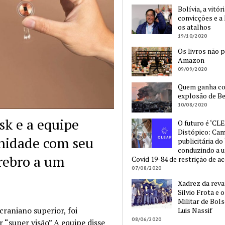
Bolívia, a vitór
convicções e a 
os atalhos
19/10/2020
Os livros não 
Amazon
09/09/2020
Quem ganha c
explosão de Be
10/08/2020
sk e a equipe
O futuro é ‘CLE
Distópico: Ca
nidade com seu
publicitária do
conduzindo a 
érebro a um
Covid 19-84 de restrição de a
07/08/2020
Xadrez da reva
Silvio Frota e 
Militar de Bol
raniano superior, foi
Luis Nassif
08/06/2020
 “super visão” A equipe disse