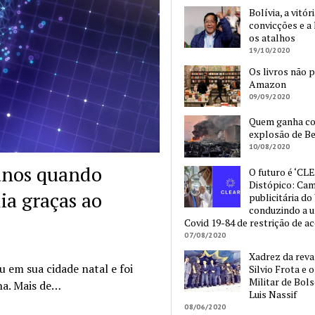
Bolívia, a vitór
convicções e a 
os atalhos
19/10/2020
Os livros não 
Amazon
09/09/2020
Quem ganha c
explosão de Be
10/08/2020
anos quando
O futuro é ‘CLE
Distópico: Ca
ia graças ao
publicitária do
conduzindo a 
Covid 19-84 de restrição de a
07/08/2020
Xadrez da reva
 em sua cidade natal e foi
Silvio Frota e 
Militar de Bol
ha. Mais de…
Luis Nassif
08/06/2020