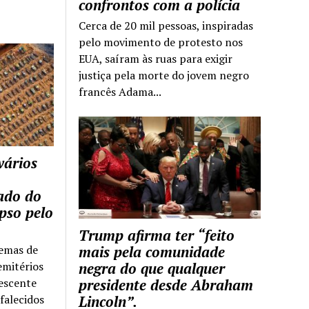
confrontos com a polícia
Cerca de 20 mil pessoas, inspiradas
pelo movimento de protesto nos
EUA, saíram às ruas para exigir
justiça pela morte do jovem negro
francês Adama...
vários
tado do
pso pelo
Trump afirma ter “feito
temas de
mais pela comunidade
emitérios
negra do que qualquer
escente
presidente desde Abraham
falecidos
Lincoln”.