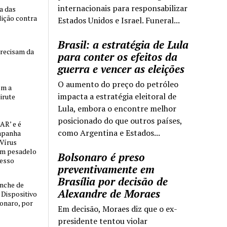
internacionais para responsabilizar
ia das
lição contra
Estados Unidos e Israel. Funeral...
Brasil: a estratégia de Lula
precisam da
para conter os efeitos da
guerra e vencer as eleições
O aumento do preço do petróleo
om a
impacta a estratégia eleitoral de
irute
Lula, embora o encontre melhor
posicionado do que outros países,
AR’ e é
como Argentina e Estados...
mpanha
 Vírus
um pesadelo
Bolsonaro é preso
cesso
preventivamente em
Brasília por decisão de
nche de
Alexandre de Moraes
o Dispositivo
sonaro, por
Em decisão, Moraes diz que o ex-
presidente tentou violar