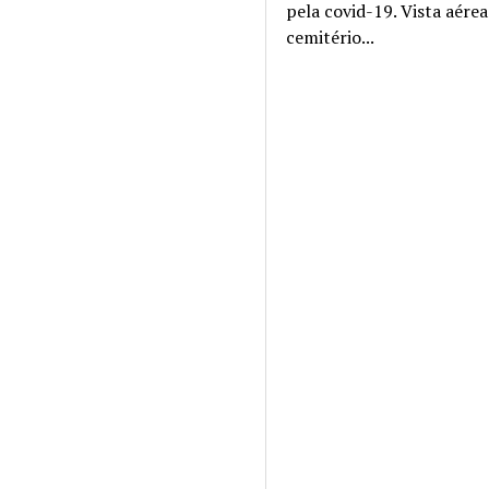
pela covid-19. Vista aére
cemitério...