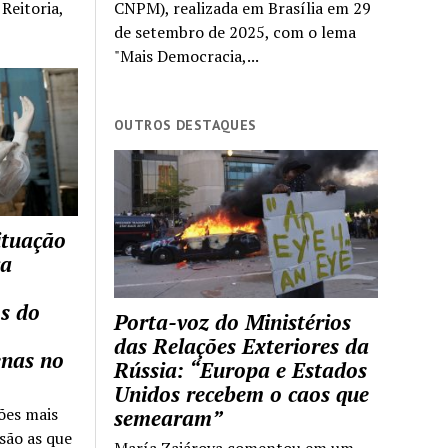
Reitoria,
CNPM), realizada em Brasília em 29
de setembro de 2025, com o lema
"Mais Democracia,...
OUTROS DESTAQUES
ituação
ca
s do
Porta-voz do Ministérios
das Relações Exteriores da
enas no
Rússia: “Europa e Estados
Unidos recebem o caos que
ões mais
semearam”
são as que
María Zajárova comentou em um