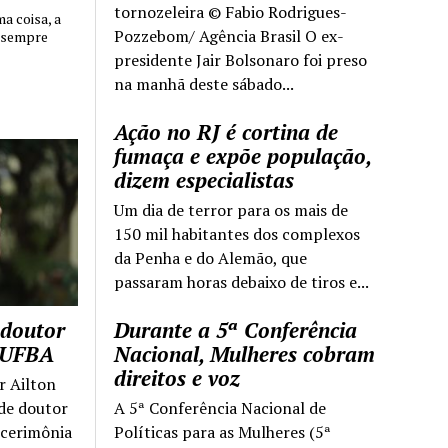
tornozeleira © Fabio Rodrigues-
 coisa, a
Pozzebom/ Agência Brasil O ex-
 sempre
presidente Jair Bolsonaro foi preso
na manhã deste sábado...
Ação no RJ é cortina de
fumaça e expõe população,
dizem especialistas
Um dia de terror para os mais de
150 mil habitantes dos complexos
da Penha e do Alemão, que
passaram horas debaixo de tiros e...
 doutor
Durante a 5ª Conferência
a UFBA
Nacional, Mulheres cobram
direitos e voz
r Ailton
 de doutor
A 5ª Conferência Nacional de
 cerimônia
Políticas para as Mulheres (5ª