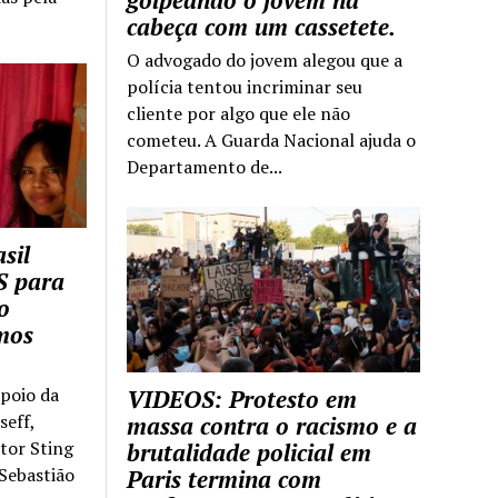
golpeando o jovem na
cabeça com um cassetete.
O advogado do jovem alegou que a
polícia tentou incriminar seu
cliente por algo que ele não
cometeu. A Guarda Nacional ajuda o
Departamento de...
sil
S para
o
mos
apoio da
VIDEOS: Protesto em
seff,
massa contra o racismo e a
ntor Sting
brutalidade policial em
 Sebastião
Paris termina com