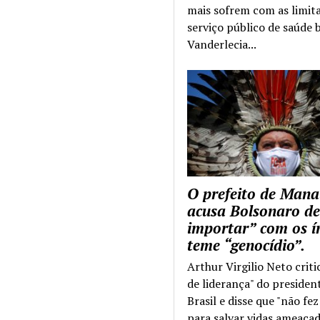
mais sofrem com as limit
serviço público de saúde b
Vanderlecia...
O prefeito de Mana
acusa Bolsonaro de
importar” com os í
teme “genocídio”.
Arthur Virgilio Neto criti
de liderança" do presiden
Brasil e disse que "não fe
para salvar vidas ameaçad