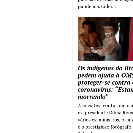
pandemia. Líder...
Os indígenas do Bra
pedem ajuda à OM
proteger-se contra 
coronavírus: “Esta
morrendo”
A iniciativa conta com o 
ex-presidente Dilma Rous
vários ex-ministros, o ca
e o prestigioso fotógrafo