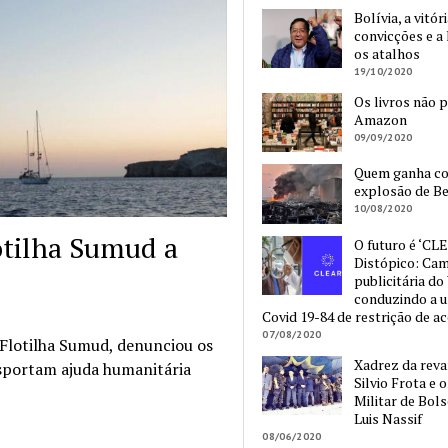
Bolívia, a vitór
convicções e a 
os atalhos
19/10/2020
Os livros não 
Amazon
09/09/2020
Quem ganha c
explosão de Be
10/08/2020
lotilha Sumud a
O futuro é ‘CLE
Distópico: Ca
publicitária do
conduzindo a 
Covid 19-84 de restrição de a
07/08/2020
 Flotilha Sumud, denunciou os
Xadrez da reva
nsportam ajuda humanitária
Silvio Frota e 
Militar de Bol
Luis Nassif
08/06/2020