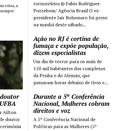
tornozeleira © Fabio Rodrigues-
 coisa, a
Pozzebom/ Agência Brasil O ex-
 sempre
presidente Jair Bolsonaro foi preso
na manhã deste sábado...
Ação no RJ é cortina de
fumaça e expõe população,
dizem especialistas
Um dia de terror para os mais de
150 mil habitantes dos complexos
da Penha e do Alemão, que
passaram horas debaixo de tiros e...
 doutor
Durante a 5ª Conferência
a UFBA
Nacional, Mulheres cobram
direitos e voz
r Ailton
 de doutor
A 5ª Conferência Nacional de
 cerimônia
Políticas para as Mulheres (5ª