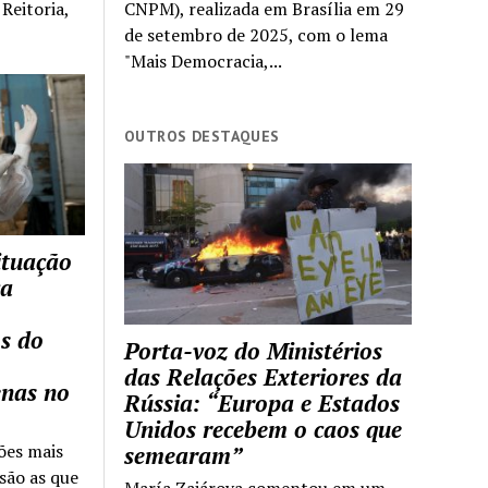
Reitoria,
CNPM), realizada em Brasília em 29
de setembro de 2025, com o lema
"Mais Democracia,...
OUTROS DESTAQUES
ituação
ca
s do
Porta-voz do Ministérios
das Relações Exteriores da
enas no
Rússia: “Europa e Estados
Unidos recebem o caos que
ões mais
semearam”
são as que
María Zajárova comentou em um