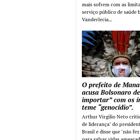
mais sofrem com as limit
serviço público de saúde b
Vanderlecia...
O prefeito de Mana
acusa Bolsonaro de
importar” com os í
teme “genocídio”.
Arthur Virgilio Neto criti
de liderança" do presiden
Brasil e disse que "não fe
para salvar vidas ameaçad