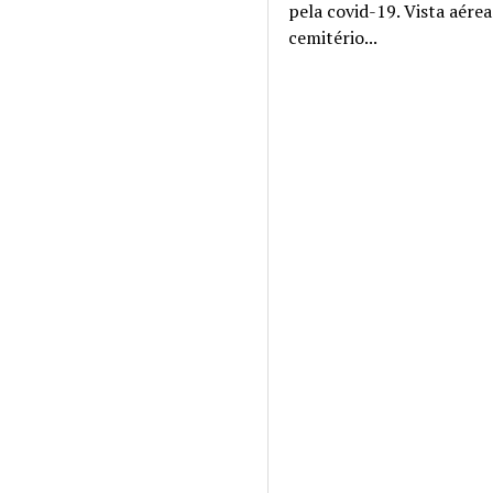
pela covid-19. Vista aére
cemitério...