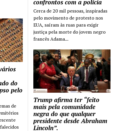
confrontos com a polícia
Cerca de 20 mil pessoas, inspiradas
pelo movimento de protesto nos
EUA, saíram às ruas para exigir
justiça pela morte do jovem negro
francês Adama...
vários
tado do
pso pelo
Trump afirma ter “feito
temas de
mais pela comunidade
emitérios
negra do que qualquer
escente
presidente desde Abraham
falecidos
Lincoln”.