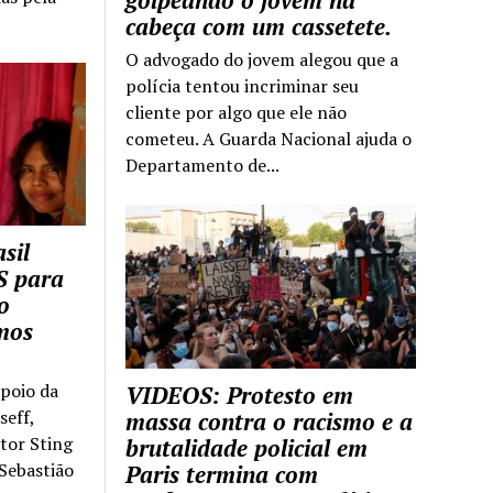
golpeando o jovem na
cabeça com um cassetete.
O advogado do jovem alegou que a
polícia tentou incriminar seu
cliente por algo que ele não
cometeu. A Guarda Nacional ajuda o
Departamento de...
sil
S para
o
mos
apoio da
VIDEOS: Protesto em
seff,
massa contra o racismo e a
ntor Sting
brutalidade policial em
 Sebastião
Paris termina com