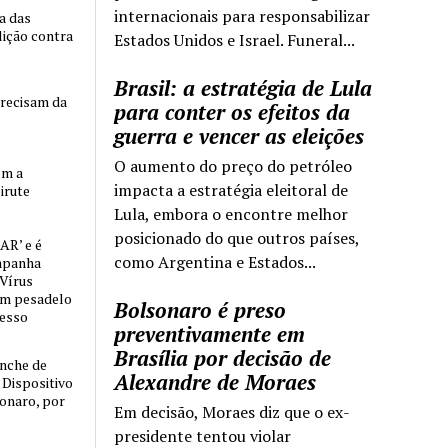
internacionais para responsabilizar
ia das
lição contra
Estados Unidos e Israel. Funeral...
Brasil: a estratégia de Lula
precisam da
para conter os efeitos da
guerra e vencer as eleições
O aumento do preço do petróleo
om a
impacta a estratégia eleitoral de
irute
Lula, embora o encontre melhor
posicionado do que outros países,
AR’ e é
como Argentina e Estados...
mpanha
 Vírus
um pesadelo
Bolsonaro é preso
cesso
preventivamente em
Brasília por decisão de
nche de
Alexandre de Moraes
o Dispositivo
sonaro, por
Em decisão, Moraes diz que o ex-
presidente tentou violar