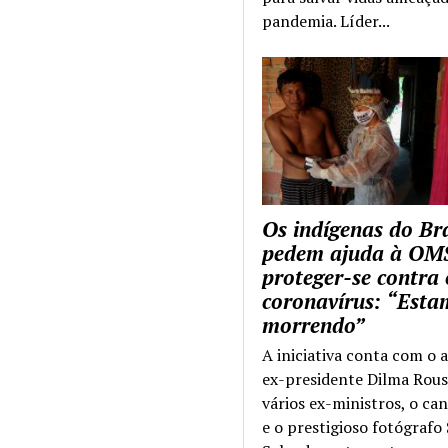
pandemia. Líder...
Os indígenas do Bra
pedem ajuda à OM
proteger-se contra 
coronavírus: “Esta
morrendo”
A iniciativa conta com o 
ex-presidente Dilma Rous
vários ex-ministros, o ca
e o prestigioso fotógrafo