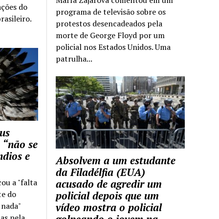
ações do
programa de televisão sobre os
rasileiro.
protestos desencadeados pela
morte de George Floyd por um
policial nos Estados Unidos. Uma
patrulha...
us
 “não se
ndios e
Absolvem a um estudante
da Filadélfia (EUA)
cou a "falta
acusado de agredir um
te do
policial depois que um
z nada"
vídeo mostra o policial
as pela