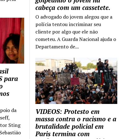
golpeando o jovem na
cabeça com um cassetete.
O advogado do jovem alegou que a
polícia tentou incriminar seu
cliente por algo que ele não
cometeu. A Guarda Nacional ajuda o
Departamento de...
sil
S para
o
mos
apoio da
VIDEOS: Protesto em
seff,
massa contra o racismo e a
ntor Sting
brutalidade policial em
 Sebastião
Paris termina com