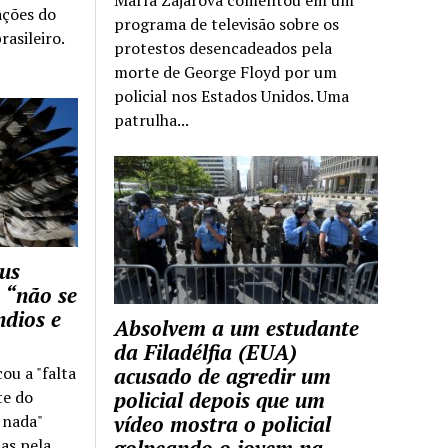
ações do
programa de televisão sobre os
rasileiro.
protestos desencadeados pela
morte de George Floyd por um
policial nos Estados Unidos. Uma
patrulha...
us
 “não se
ndios e
Absolvem a um estudante
da Filadélfia (EUA)
cou a "falta
acusado de agredir um
te do
policial depois que um
z nada"
vídeo mostra o policial
as pela