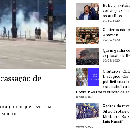
Bolívia, a vitór
convicções e a 
os atalhos
19/10/2020
Os livros não 
Amazon
09/09/2020
Quem ganha c
explosão de Be
10/08/2020
O futuro é ‘CLE
 cassação de
Distópico: Ca
publicitária do
conduzindo a 
Covid 19-84 de restrição de a
07/08/2020
Xadrez da reva
oral) terão que rever sua
Silvio Frota e 
Bolsonaro…
Militar de Bol
Luis Nassif
08/06/2020