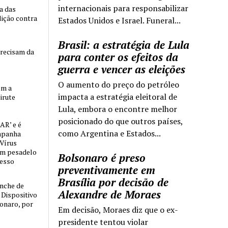
internacionais para responsabilizar
ia das
lição contra
Estados Unidos e Israel. Funeral...
Brasil: a estratégia de Lula
precisam da
para conter os efeitos da
guerra e vencer as eleições
O aumento do preço do petróleo
om a
impacta a estratégia eleitoral de
irute
Lula, embora o encontre melhor
posicionado do que outros países,
AR’ e é
como Argentina e Estados...
mpanha
 Vírus
um pesadelo
Bolsonaro é preso
cesso
preventivamente em
Brasília por decisão de
nche de
Alexandre de Moraes
o Dispositivo
sonaro, por
Em decisão, Moraes diz que o ex-
presidente tentou violar