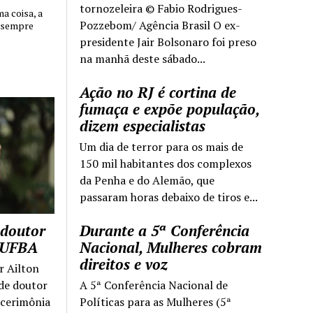
tornozeleira © Fabio Rodrigues-
 coisa, a
Pozzebom/ Agência Brasil O ex-
 sempre
presidente Jair Bolsonaro foi preso
na manhã deste sábado...
Ação no RJ é cortina de
fumaça e expõe população,
dizem especialistas
Um dia de terror para os mais de
150 mil habitantes dos complexos
da Penha e do Alemão, que
passaram horas debaixo de tiros e...
 doutor
Durante a 5ª Conferência
a UFBA
Nacional, Mulheres cobram
direitos e voz
r Ailton
 de doutor
A 5ª Conferência Nacional de
 cerimônia
Políticas para as Mulheres (5ª