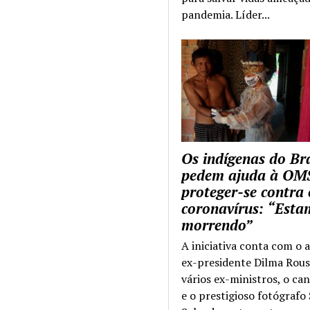
pandemia. Líder...
Os indígenas do Bra
pedem ajuda à OM
proteger-se contra 
coronavírus: “Esta
morrendo”
A iniciativa conta com o 
ex-presidente Dilma Rous
vários ex-ministros, o ca
e o prestigioso fotógrafo