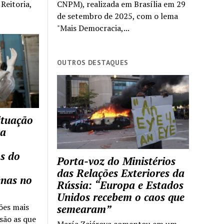
Reitoria,
CNPM), realizada em Brasília em 29
de setembro de 2025, com o lema
"Mais Democracia,...
OUTROS DESTAQUES
ituação
ca
s do
Porta-voz do Ministérios
das Relações Exteriores da
enas no
Rússia: “Europa e Estados
Unidos recebem o caos que
ões mais
semearam”
são as que
María Zajárova comentou em um