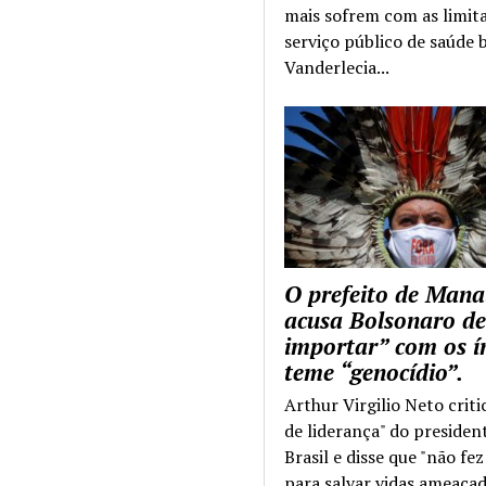
mais sofrem com as limit
serviço público de saúde b
Vanderlecia...
O prefeito de Mana
acusa Bolsonaro de
importar” com os í
teme “genocídio”.
Arthur Virgilio Neto criti
de liderança" do presiden
Brasil e disse que "não fe
para salvar vidas ameaçad