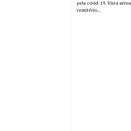
pela covid-19. Vista aére
cemitério...