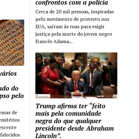
confrontos com a polícia
Cerca de 20 mil pessoas, inspiradas
pelo movimento de protesto nos
EUA, saíram às ruas para exigir
justiça pela morte do jovem negro
francês Adama...
vários
tado do
pso pelo
Trump afirma ter “feito
temas de
mais pela comunidade
emitérios
negra do que qualquer
escente
presidente desde Abraham
falecidos
Lincoln”.