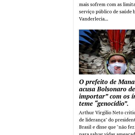
mais sofrem com as limit
serviço público de saúde b
Vanderlecia...
O prefeito de Mana
acusa Bolsonaro de
importar” com os í
teme “genocídio”.
Arthur Virgilio Neto criti
de liderança" do presiden
Brasil e disse que "não fe
para salvar vidas ameaçad