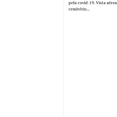
pela covid-19. Vista aére
cemitério...