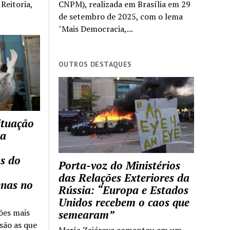
Reitoria,
CNPM), realizada em Brasília em 29
de setembro de 2025, com o lema
"Mais Democracia,...
OUTROS DESTAQUES
ituação
ca
s do
Porta-voz do Ministérios
das Relações Exteriores da
enas no
Rússia: “Europa e Estados
Unidos recebem o caos que
ões mais
semearam”
são as que
María Zajárova comentou em um