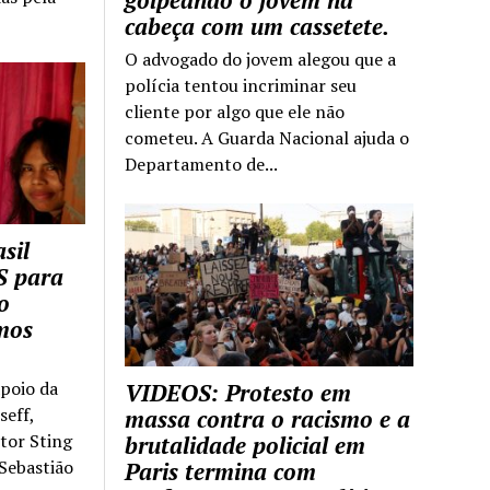
golpeando o jovem na
cabeça com um cassetete.
O advogado do jovem alegou que a
polícia tentou incriminar seu
cliente por algo que ele não
cometeu. A Guarda Nacional ajuda o
Departamento de...
sil
S para
o
mos
apoio da
VIDEOS: Protesto em
seff,
massa contra o racismo e a
ntor Sting
brutalidade policial em
 Sebastião
Paris termina com