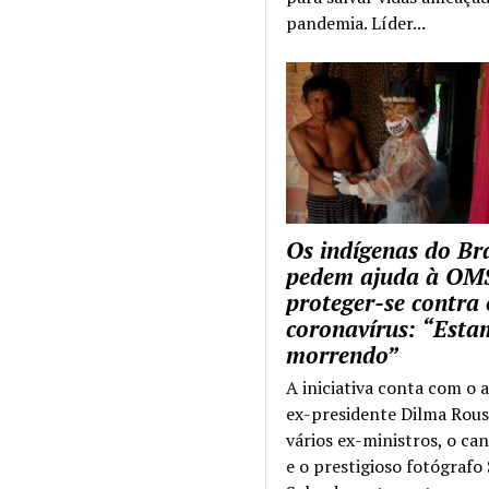
pandemia. Líder...
Os indígenas do Bra
pedem ajuda à OM
proteger-se contra 
coronavírus: “Esta
morrendo”
A iniciativa conta com o 
ex-presidente Dilma Rous
vários ex-ministros, o ca
e o prestigioso fotógrafo