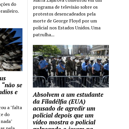
ações do
programa de televisão sobre os
rasileiro.
protestos desencadeados pela
morte de George Floyd por um
policial nos Estados Unidos. Uma
patrulha...
us
 “não se
ndios e
Absolvem a um estudante
da Filadélfia (EUA)
cou a "falta
acusado de agredir um
te do
policial depois que um
z nada"
vídeo mostra o policial
as pela