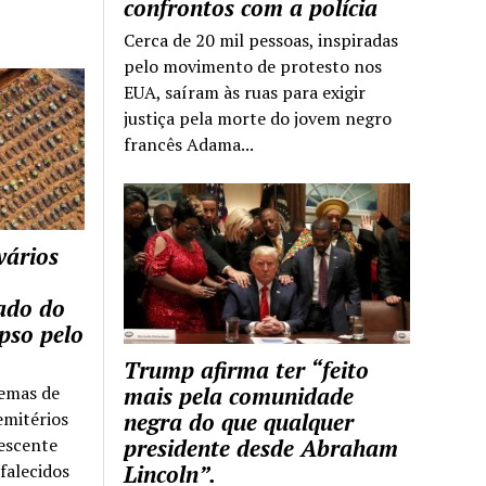
confrontos com a polícia
Cerca de 20 mil pessoas, inspiradas
pelo movimento de protesto nos
EUA, saíram às ruas para exigir
justiça pela morte do jovem negro
francês Adama...
vários
tado do
pso pelo
Trump afirma ter “feito
temas de
mais pela comunidade
emitérios
negra do que qualquer
escente
presidente desde Abraham
falecidos
Lincoln”.