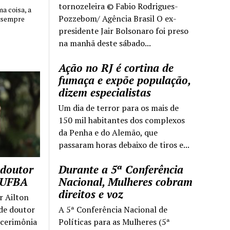
tornozeleira © Fabio Rodrigues-
 coisa, a
Pozzebom/ Agência Brasil O ex-
 sempre
presidente Jair Bolsonaro foi preso
na manhã deste sábado...
Ação no RJ é cortina de
fumaça e expõe população,
dizem especialistas
Um dia de terror para os mais de
150 mil habitantes dos complexos
da Penha e do Alemão, que
passaram horas debaixo de tiros e...
 doutor
Durante a 5ª Conferência
a UFBA
Nacional, Mulheres cobram
direitos e voz
r Ailton
 de doutor
A 5ª Conferência Nacional de
 cerimônia
Políticas para as Mulheres (5ª