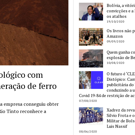
Bolívia, a vitór
convicções e a 
os atalhos
19/10/2020
Os livros não 
Amazon
09/09/2020
Quem ganha c
explosão de Be
10/08/2020
eológico com
O futuro é ‘CLE
Distópico: Ca
eração de ferro
publicitária do
conduzindo a 
Covid 19-84 de restrição de a
07/08/2020
 a empresa conseguiu obter
Xadrez da reva
Rio Tinto reconhece a
Silvio Frota e 
Militar de Bol
Luis Nassif
08/06/2020