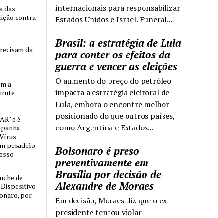
internacionais para responsabilizar
ia das
lição contra
Estados Unidos e Israel. Funeral...
Brasil: a estratégia de Lula
precisam da
para conter os efeitos da
guerra e vencer as eleições
O aumento do preço do petróleo
om a
impacta a estratégia eleitoral de
irute
Lula, embora o encontre melhor
posicionado do que outros países,
AR’ e é
como Argentina e Estados...
mpanha
 Vírus
um pesadelo
Bolsonaro é preso
cesso
preventivamente em
Brasília por decisão de
nche de
Alexandre de Moraes
o Dispositivo
sonaro, por
Em decisão, Moraes diz que o ex-
presidente tentou violar